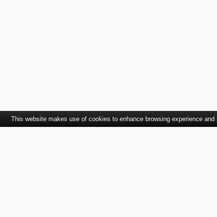
This website makes use of cookies to enhance browsing experience and pr
Kontaktujte nás
SVET autolakov, náradia, stavebnej chémie a
doplnkov.
TELEFÓN
EMAIL