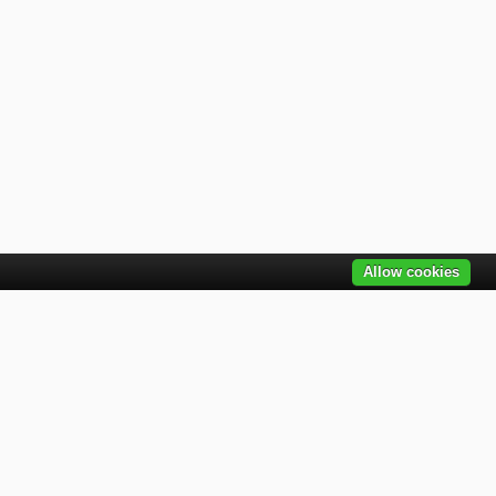
Allow cookies
ovinky emailom
skajte všetky najnovšie informácie o akciách,
oduktoch a ponukách. Zaregistrujte sa ešte dnes
ail
Odoberať