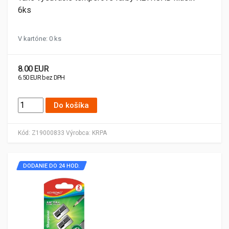
6ks
V kartóne: 0 ks
8.00 EUR
6.50 EUR bez DPH
Do košíka
Kód:
Z19000833
Výrobca:
KRPA
DODANIE DO 24 HOD.