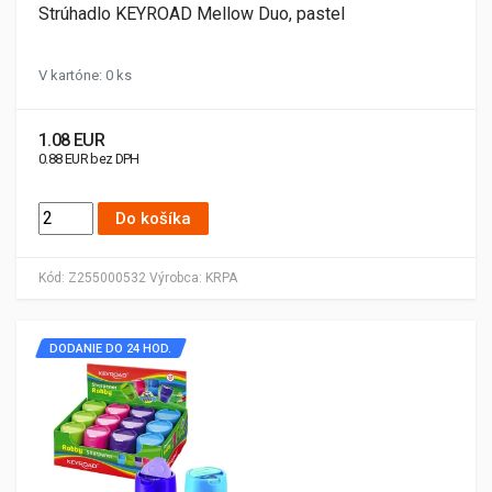
Strúhadlo KEYROAD Mellow Duo, pastel
V kartóne: 0 ks
1.08 EUR
0.88 EUR bez DPH
Do košíka
Kód:
Z255000532
Výrobca:
KRPA
DODANIE DO 24 HOD.