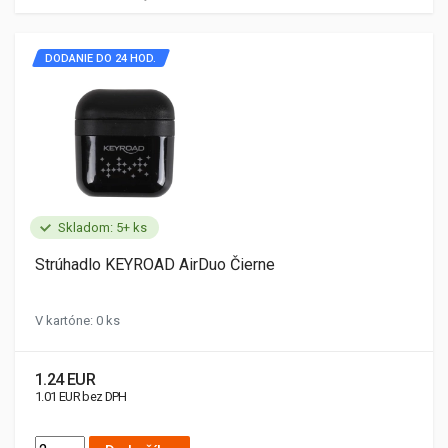
DODANIE DO 24 HOD.
Skladom: 5+ ks
Strúhadlo KEYROAD AirDuo Čierne
V kartóne: 0 ks
1.24 EUR
1.01 EUR bez DPH