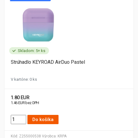
Skladom: 5+ ks
Strúhadlo KEYROAD AirDuo Pastel
V kartóne: 0 ks
1.80 EUR
1.46 EUR bez DPH
Do košíka
Kód:
Z255000538
Výrobca:
KRPA