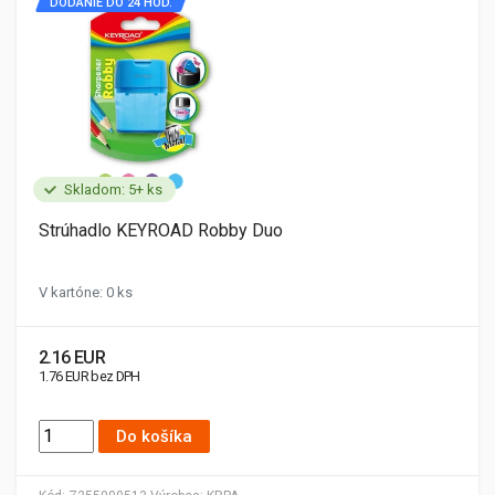
DODANIE DO 24 HOD.
Skladom: 5+ ks
Strúhadlo KEYROAD Robby Duo
V kartóne: 0 ks
2.16 EUR
1.76 EUR bez DPH
Do košíka