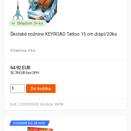
Skladom: 5+ ks
Školské nožnice KEYROAD Tattoo 15 cm displ/20ks
V kartóne: 0 ks
64.92 EUR
52.78 EUR bez DPH
Do košíka
Kód:
Z255000605
Výrobca:
KRPA
DODANIE DO 24 HOD.