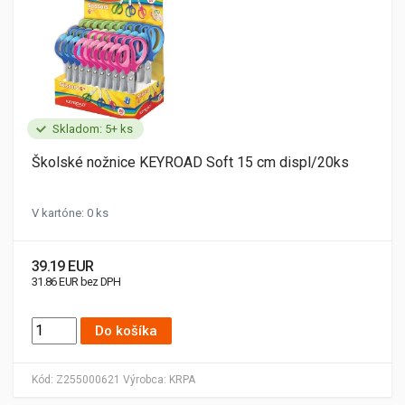
Skladom: 5+ ks
Školské nožnice KEYROAD Soft 15 cm displ/20ks
V kartóne: 0 ks
39.19 EUR
31.86 EUR bez DPH
Do košíka
Kód:
Z255000621
Výrobca:
KRPA