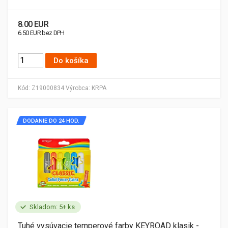
8.00 EUR
6.50 EUR bez DPH
Do košíka
Kód:
Z19000834
Výrobca:
KRPA
DODANIE DO 24 HOD.
Skladom: 5+ ks
Tuhé vysúvacie temperové farby KEYROAD klasik -