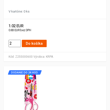
V kartóne: 0 ks
1.02 EUR
0.83 EUR bez DPH
Do košíka
Kód:
Z255000600
Výrobca:
KRPA
DODANIE DO 24 HOD.