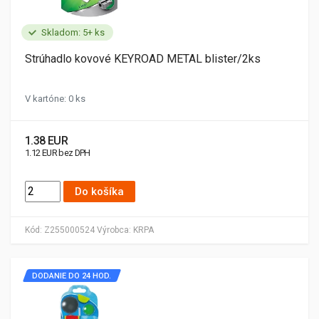
Skladom: 5+ ks
Strúhadlo kovové KEYROAD METAL blister/2ks
V kartóne: 0 ks
1.38 EUR
1.12 EUR bez DPH
Do košíka
Kód:
Z255000524
Výrobca:
KRPA
DODANIE DO 24 HOD.