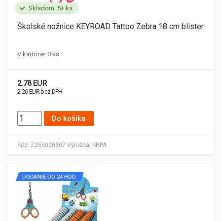
Skladom: 5+ ks
Školské nožnice KEYROAD Tattoo Zebra 18 cm blister
V kartóne: 0 ks
2.78 EUR
2.26 EUR bez DPH
Do košíka
Kód:
Z255000607
Výrobca:
KRPA
DODANIE DO 24 HOD.