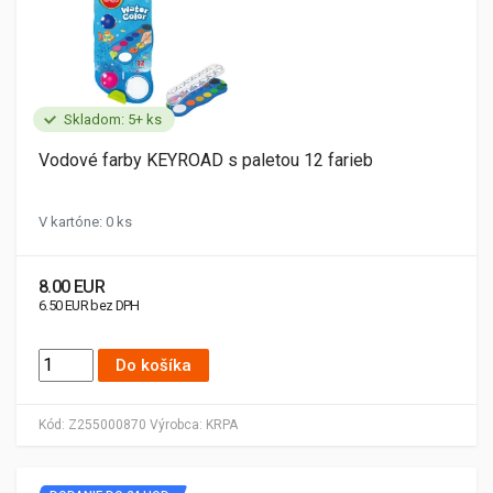
Skladom: 5+ ks
Vodové farby KEYROAD s paletou 12 farieb
V kartóne: 0 ks
8.00 EUR
6.50 EUR bez DPH
Do košíka
Kód:
Z255000870
Výrobca:
KRPA