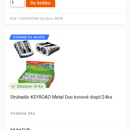
Do košíka
Kód:
Z255000508
Výrobca:
KRPA
DODANIE DO 24 HOD.
Skladom: 5+ ks
Strúhadlo KEYROAD Metal Duo kovové displ/24ks
V kartóne: 0 ks