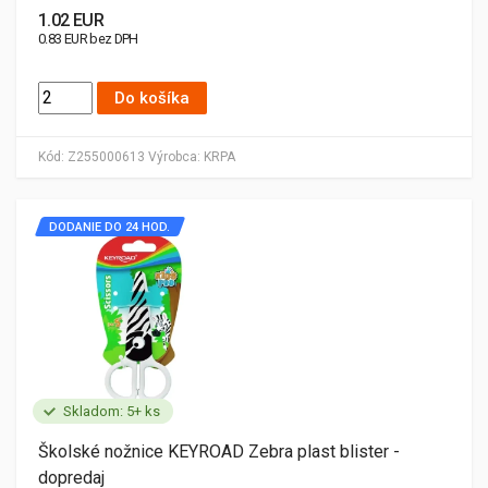
1.02 EUR
0.83 EUR bez DPH
Do košíka
Kód:
Z255000613
Výrobca:
KRPA
DODANIE DO 24 HOD.
Skladom: 5+ ks
Školské nožnice KEYROAD Zebra plast blister -
dopredaj