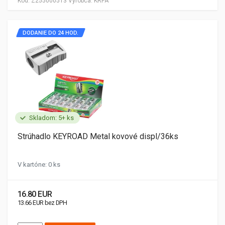
Kód:
Z255000513
Výrobca:
KRPA
DODANIE DO 24 HOD.
Skladom: 5+ ks
Strúhadlo KEYROAD Metal kovové displ/36ks
V kartóne: 0 ks
16.80 EUR
13.66 EUR bez DPH