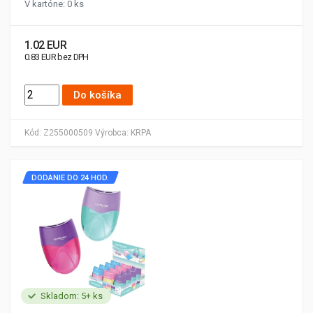
V kartóne: 0 ks
1.02 EUR
0.83 EUR bez DPH
Do košíka
Kód:
Z255000509
Výrobca:
KRPA
DODANIE DO 24 HOD.
Skladom: 5+ ks