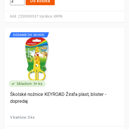
Do košíka
Kód:
Z255000537
Výrobca:
KRPA
DODANIE DO 24 HOD.
Skladom: 5+ ks
Školské nožnice KEYROAD Žirafa plast, blister -
dopredaj
V kartóne: 0 ks