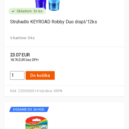
Skladom: 5+ ks
Strúhadlo KEYROAD Robby Duo displ/12ks
V kartóne: 0 ks
23.07 EUR
18.76 EUR bez DPH
Do košíka
Kód:
Z255000514
Výrobca:
KRPA
DODANIE DO 24 HOD.