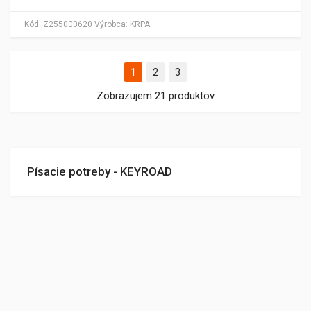
Kód:
Z255000620
Výrobca:
KRPA
1
2
3
Zobrazujem 21 produktov
Písacie potreby - KEYROAD