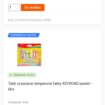
Do košíka
Kód:
Z255000724
Výrobca:
KRPA
DODANIE DO 24 HOD.
Skladom: 5+ ks
Tuhé vysúvacie temperové farby KEYROAD pastel -
6ks
V kartóne: 0 ks