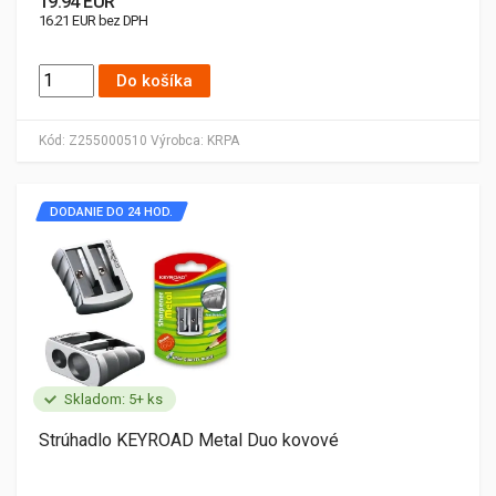
19.94 EUR
16.21 EUR bez DPH
Do košíka
Kód:
Z255000510
Výrobca:
KRPA
DODANIE DO 24 HOD.
Skladom: 5+ ks
Strúhadlo KEYROAD Metal Duo kovové