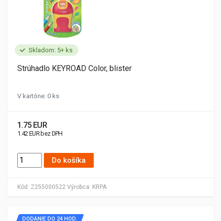
Skladom: 5+ ks
Strúhadlo KEYROAD Color, blister
V kartóne: 0 ks
1.75 EUR
1.42 EUR bez DPH
Do košíka
Kód:
Z255000522
Výrobca:
KRPA
DODANIE DO 24 HOD.