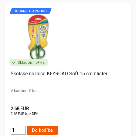
DODANIE DO 24 HOD.
Skladom: 5+ ks
Školské nožnice KEYROAD Soft 15 cm blister
V kartóne: 0 ks
2.68 EUR
2.18 EUR bez DPH
Do košíka