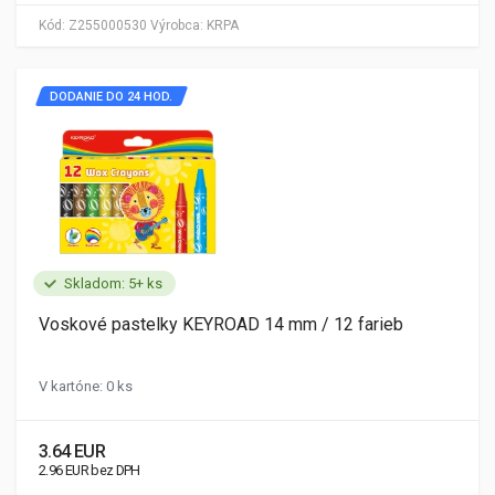
Kód:
Z255000530
Výrobca:
KRPA
DODANIE DO 24 HOD.
Skladom: 5+ ks
Voskové pastelky KEYROAD 14 mm / 12 farieb
V kartóne: 0 ks
3.64 EUR
2.96 EUR bez DPH