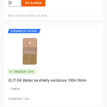
Do košíka
Kód:
102070
Výrobca:
ELIT-SK
DODANIE DO 24 HOD.
Skladom: 3 ks
ELIT-SK štetec na efekty exclusive 100x19mm
štetce
V kartóne: 1 ks