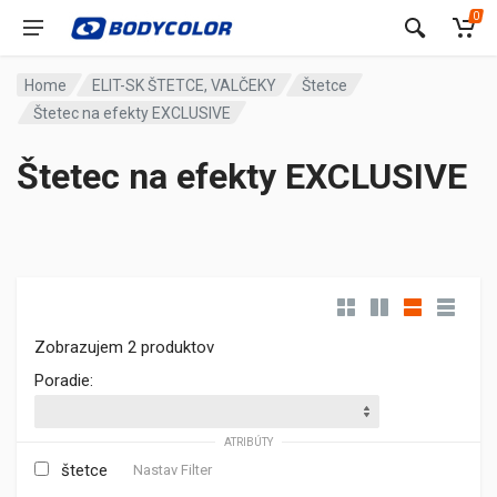
0
Home
ELIT-SK ŠTETCE, VALČEKY
Štetce
Štetec na efekty EXCLUSIVE
Štetec na efekty EXCLUSIVE
Zobrazujem 2 produktov
Poradie:
ATRIBÚTY
štetce
Nastav Filter