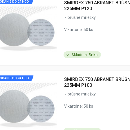
ODANIE DO 24 HOD.
SMIRDEX 750 ABRANET BRÚS
225MM P120
brúsne mriežky
V kartóne: 50 ks
Skladom: 5+ ks
ODANIE DO 24 HOD.
SMIRDEX 750 ABRANET BRÚS
225MM P100
brúsne mriežky
V kartóne: 50 ks