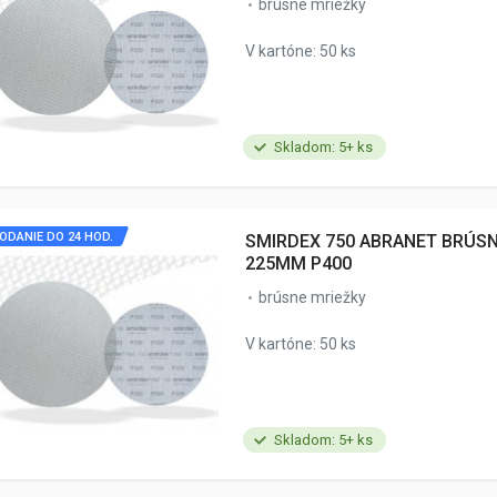
brúsne mriežky
V kartóne: 50 ks
Skladom: 5+ ks
ODANIE DO 24 HOD.
SMIRDEX 750 ABRANET BRÚS
225MM P400
brúsne mriežky
V kartóne: 50 ks
Skladom: 5+ ks