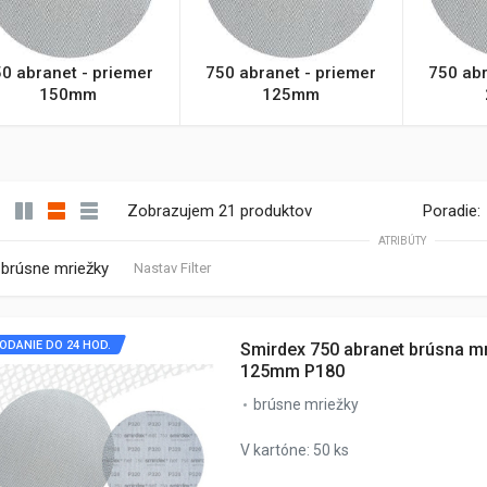
0 abranet - priemer
750 abranet - priemer
750 abr
150mm
125mm
Zobrazujem 21 produktov
Poradie:
ATRIBÚTY
brúsne mriežky
Nastav Filter
ODANIE DO 24 HOD.
Smirdex 750 abranet brúsna m
125mm P180
brúsne mriežky
V kartóne: 50 ks