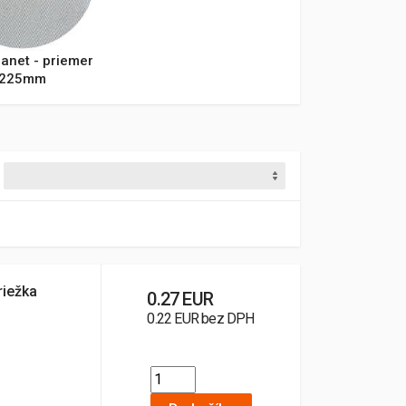
anet - priemer
225mm
riežka
0.27 EUR
0.22 EUR bez DPH