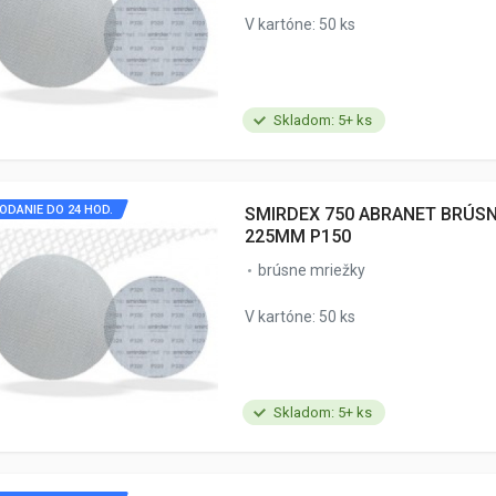
V kartóne: 50 ks
Skladom: 5+ ks
ODANIE DO 24 HOD.
SMIRDEX 750 ABRANET BRÚS
225MM P150
brúsne mriežky
V kartóne: 50 ks
Skladom: 5+ ks