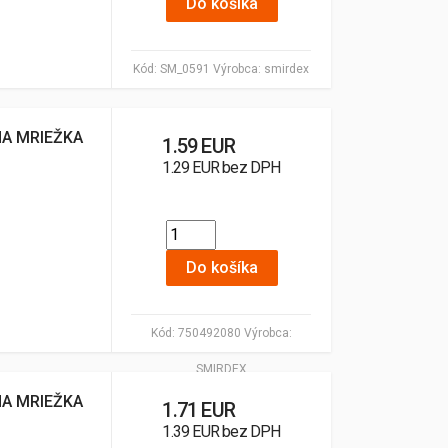
Do košíka
Kód:
SM_0591
Výrobca:
smirdex
NA MRIEŽKA
1.59 EUR
1.29 EUR bez DPH
Do košíka
Kód:
750492080
Výrobca:
SMIRDEX
NA MRIEŽKA
1.71 EUR
1.39 EUR bez DPH