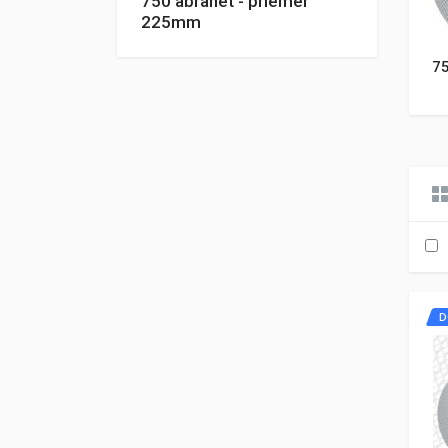
750 abranet - priemer
225mm
75
D