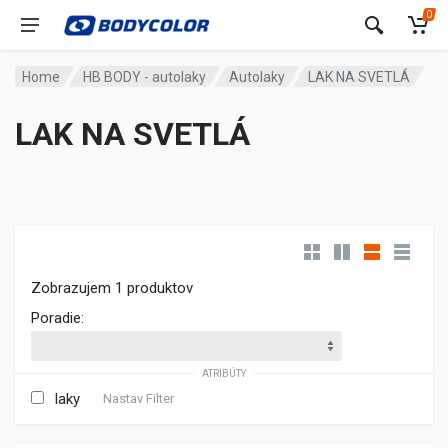
0
Home
HB BODY - autolaky
Autolaky
LAK NA SVETLÁ
LAK NA SVETLÁ
Zobrazujem 1 produktov
Poradie:
ATRIBÚTY
laky
Nastav Filter