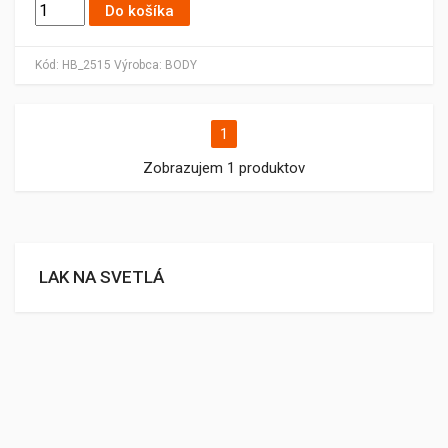
Do košíka
Kód:
HB_2515
Výrobca:
BODY
1
Zobrazujem 1 produktov
LAK NA SVETLÁ