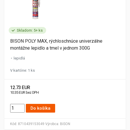
Skladom: 5+ ks
BISON POLY MAX, rýchloschnúce univerzálne
montážne lepidlo a tmel v jednom 300G
lepidlá
V kartóne: 1 ks
12.73 EUR
10.35 EUR bez DPH
Do košíka
Kód:
8710439153049
Výrobca:
BISON