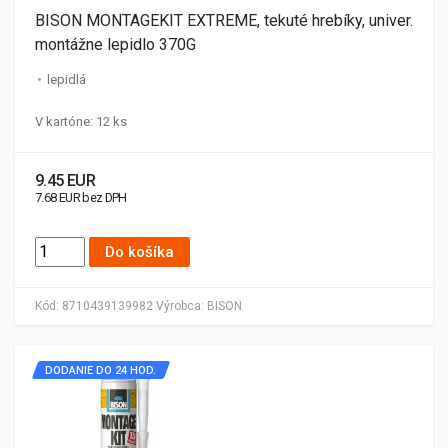
BISON MONTAGEKIT EXTREME, tekuté hrebíky, univer.
montážne lepidlo 370G
lepidlá
V kartóne: 12 ks
9.45 EUR
7.68 EUR bez DPH
Do košíka
Kód:
8710439139982
Výrobca:
BISON
DODANIE DO 24 HOD.