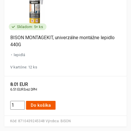
Skladom: 5+ ks
BISON MONTAGEKIT, univerzálne montážne lepidlo
440G
lepidlá
V kartóne: 12 ks
8.01 EUR
6.51 EUR bez DPH
Do košíka
Kód:
8710439245348
Výrobca:
BISON