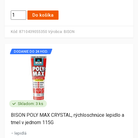
Do košíka
Kód:
8710439055350
Výrobca:
BISON
DODANIE DO 24 HOD.
Skladom: 3 ks
BISON POLY MAX CRYSTAL, rýchloschnúce lepidlo a
tmel v jednom 115G
lepidlá