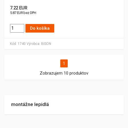
7.22 EUR
5.87 EUR bez DPH
Do košíka
Kód:
1740
Výrobca:
BISON
1
Zobrazujem 10 produktov
montážne lepidlá