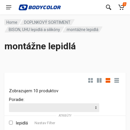
0
Home
DOPLNKOVÝ SORTIMENT
BISON, UHU lepidlá a silikóny
montážne lepidlá
montážne lepidlá
Zobrazujem 10 produktov
Poradie:
ATRIBÚTY
lepidlá
Nastav Filter