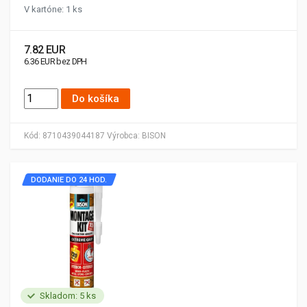
V kartóne: 1 ks
7.82 EUR
6.36 EUR bez DPH
Do košíka
Kód:
8710439044187
Výrobca:
BISON
DODANIE DO 24 HOD.
Skladom: 5 ks