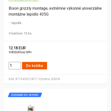
Bison grizzly montage, extrémne výkonné univerzálne
montážne lepidlo 435G
lepidlá
V kartóne: 12 ks
12.18 EUR
9.90 EUR bez DPH
Do košíka
Kód:
8710439274577
Výrobca:
BISON
DODANIE DO 24 HOD.