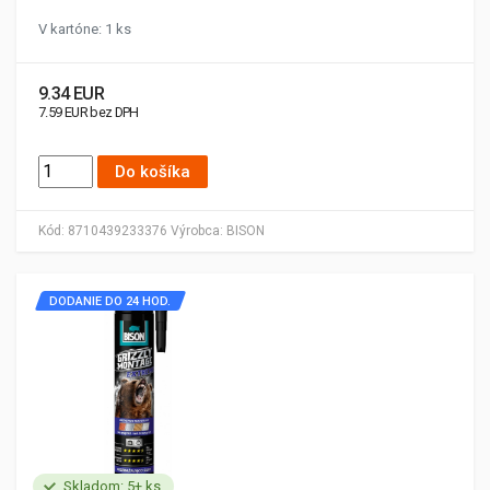
V kartóne: 1 ks
9.34 EUR
7.59 EUR bez DPH
Do košíka
Kód:
8710439233376
Výrobca:
BISON
DODANIE DO 24 HOD.
Skladom: 5+ ks