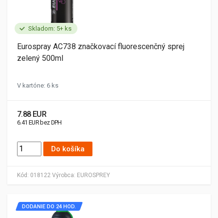
Skladom: 5+ ks
Eurospray AC738 značkovací fluorescenčný sprej
zelený 500ml
V kartóne: 6 ks
7.88 EUR
6.41 EUR bez DPH
Do košíka
Kód:
018122
Výrobca:
EUROSPREY
DODANIE DO 24 HOD.