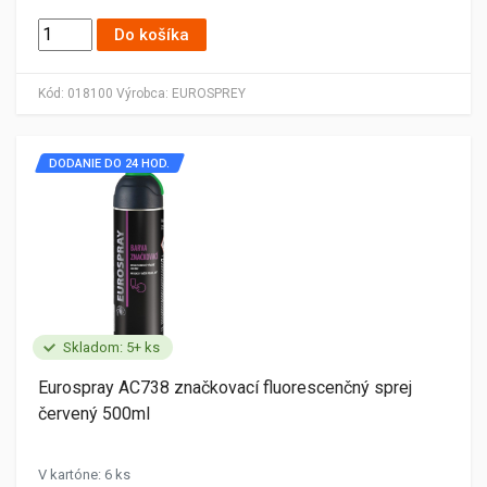
Do košíka
Kód:
018100
Výrobca:
EUROSPREY
DODANIE DO 24 HOD.
Skladom: 5+ ks
Eurospray AC738 značkovací fluorescenčný sprej
červený 500ml
V kartóne: 6 ks