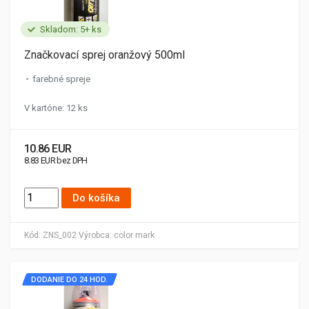
Skladom: 5+ ks
Značkovací sprej oranžový 500ml
farebné spreje
V kartóne: 12 ks
10.86 EUR
8.83 EUR bez DPH
Do košíka
Kód:
ZNS_002
Výrobca:
color mark
DODANIE DO 24 HOD.