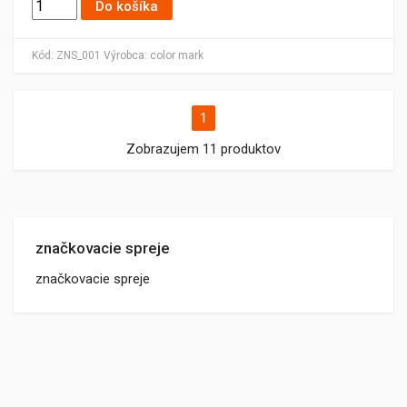
Do košíka
Kód:
ZNS_001
Výrobca:
color mark
1
Zobrazujem 11 produktov
značkovacie spreje
značkovacie spreje