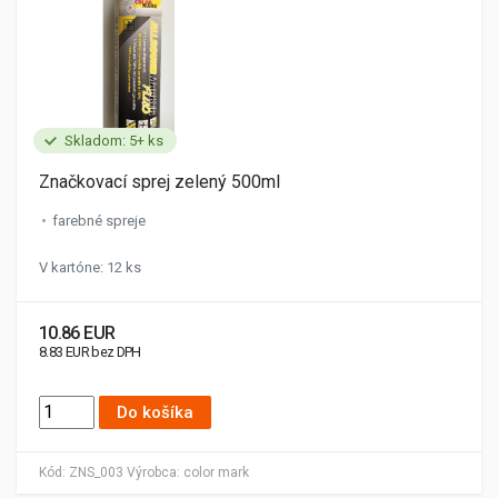
Skladom: 5+ ks
Značkovací sprej zelený 500ml
farebné spreje
V kartóne: 12 ks
10.86 EUR
8.83 EUR bez DPH
Do košíka
Kód:
ZNS_003
Výrobca:
color mark