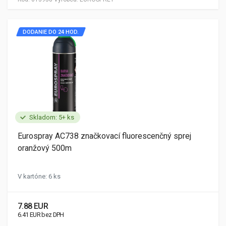
DODANIE DO 24 HOD.
Skladom: 5+ ks
Eurospray AC738 značkovací fluorescenčný sprej
oranžový 500m
V kartóne: 6 ks
7.88 EUR
6.41 EUR bez DPH