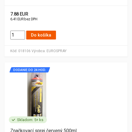
7.88 EUR
6.41 EUR bez DPH
Do košíka
Kód:
018106
Výrobca:
EUROSPRAY
DODANIE DO 24 HOD.
Skladom: 5+ ks
Značkovací sprej červený 500ml