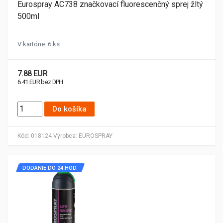
Eurospray AC738 značkovací fluorescenčný sprej žltý
500ml
V kartóne: 6 ks
7.88 EUR
6.41 EUR bez DPH
Do košíka
Kód:
018124
Výrobca:
EUROSPRAY
DODANIE DO 24 HOD.