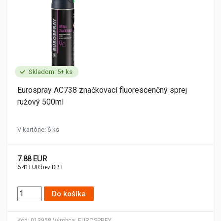
Skladom: 5+ ks
Eurospray AC738 značkovací fluorescenčný sprej
ružový 500ml
V kartóne: 6 ks
7.88 EUR
6.41 EUR bez DPH
Do košíka
Kód:
013958
Výrobca:
EUROSPREY