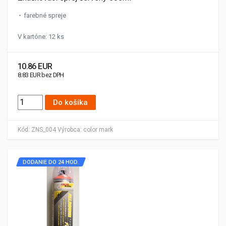
farebné spreje
V kartóne: 12 ks
10.86 EUR
8.83 EUR bez DPH
Do košíka
Kód:
ZNS_004
Výrobca:
color mark
DODANIE DO 24 HOD.