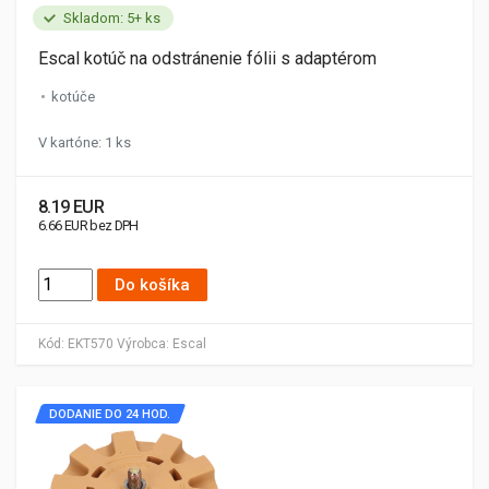
Skladom: 5+ ks
Escal kotúč na odstránenie fólii s adaptérom
kotúče
V kartóne: 1 ks
8.19 EUR
6.66 EUR bez DPH
Do košíka
Kód:
EKT570
Výrobca:
Escal
DODANIE DO 24 HOD.