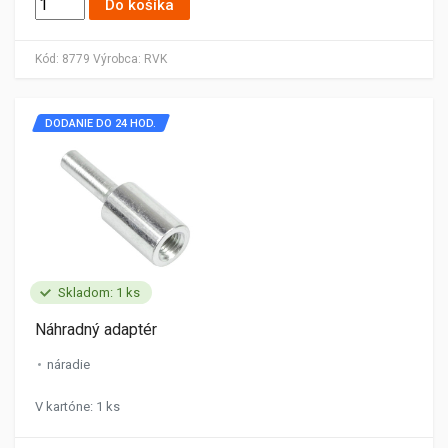
Do košíka
Kód:
8779
Výrobca:
RVK
DODANIE DO 24 HOD.
Skladom: 1 ks
Náhradný adaptér
náradie
V kartóne: 1 ks