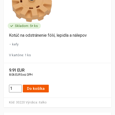
Skladom: 5+ ks
Kotúč na odstránenie fólií, lepidla a nálepov
kefy
V kartóne: 1 ks
9.91 EUR
8.06 EUR bez DPH
Do košíka
Kód:
30220
Výrobca:
italko