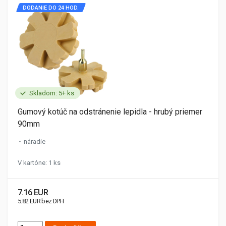
DODANIE DO 24 HOD.
Skladom: 5+ ks
Gumový kotúč na odstránenie lepidla - hrubý priemer
90mm
náradie
V kartóne: 1 ks
7.16 EUR
5.82 EUR bez DPH