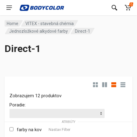
0
Home
VITEX - stavebná chémia
Jednozložkové alkydové farby
Direct-1
Direct-1
Zobrazujem 12 produktov
Poradie:
ATRIBÚTY
farby na kov
Nastav Filter