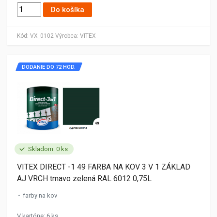
Do košíka
Kód:
VX_0102
Výrobca:
VITEX
DODANIE DO 72 HOD.
Skladom: 0 ks
VITEX DIRECT -1 49 FARBA NA KOV 3 V 1 ZÁKLAD
AJ VRCH tmavo zelená RAL 6012 0,75L
farby na kov
V kartóne: 6 ks