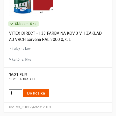
Skladom: 0 ks
VITEX DIRECT -1 33 FARBA NA KOV 3 V 1 ZÁKLAD
AJ VRCH červená RAL 3000 0,75L
farby na kov
V kartóne: 6 ks
16.31 EUR
13.26 EUR bez DPH
Do košíka
Kód:
VX_0103
Výrobca:
VITEX