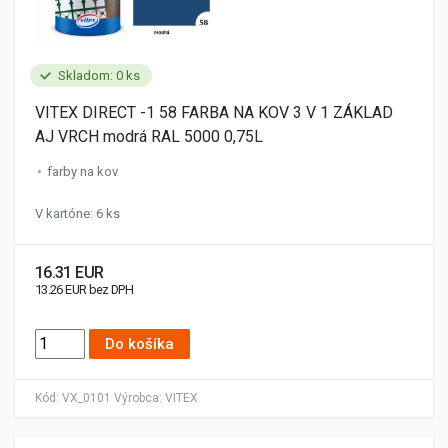
Skladom: 0 ks
VITEX DIRECT -1 58 FARBA NA KOV 3 V 1 ZÁKLAD
AJ VRCH modrá RAL 5000 0,75L
farby na kov
V kartóne: 6 ks
16.31 EUR
13.26 EUR bez DPH
Do košíka
Kód:
VX_0101
Výrobca:
VITEX