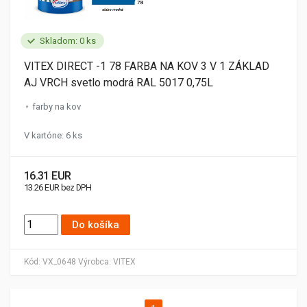
Skladom: 0 ks
VITEX DIRECT -1 78 FARBA NA KOV 3 V 1 ZÁKLAD
AJ VRCH svetlo modrá RAL 5017 0,75L
farby na kov
V kartóne: 6 ks
16.31 EUR
13.26 EUR bez DPH
Do košíka
Kód:
VX_0648
Výrobca:
VITEX