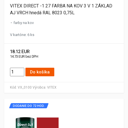
VITEX DIRECT -1 27 FARBA NA KOV 3 V 1 ZÁKLAD
AJ VRCH hnedá RAL 8023 0,75L
farby na kov
V kartóne: 6 ks
18.12 EUR
14.73 EUR bez DPH
Do košíka
Kód:
VX_0100
Výrobca:
VITEX
DODANIE DO 72 HOD.