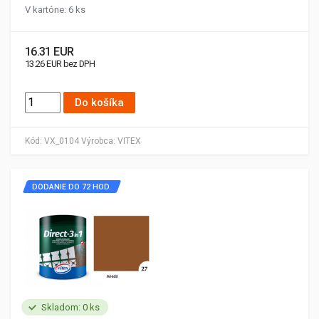
V kartóne: 6 ks
16.31 EUR
13.26 EUR bez DPH
Do košíka
Kód:
VX_0104
Výrobca:
VITEX
DODANIE DO 72 HOD.
Skladom: 0 ks