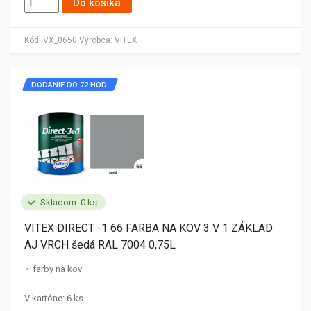
Do košíka
Kód:
VX_0650
Výrobca:
VITEX
DODANIE DO 72 HOD.
Skladom: 0 ks
VITEX DIRECT -1 66 FARBA NA KOV 3 V 1 ZÁKLAD
AJ VRCH šedá RAL 7004 0,75L
farby na kov
V kartóne: 6 ks