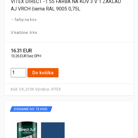
VITEX DIRECT -1 55 FARBA NA KOV 3 V 1 ZÁKLAD
AJ VRCH čierna RAL 9005 0,75L
farby na kov
V kartóne: 6 ks
16.31 EUR
13.26 EUR bez DPH
Do košíka
Kód:
VX_0106
Výrobca:
VITEX
DODANIE DO 72 HOD.