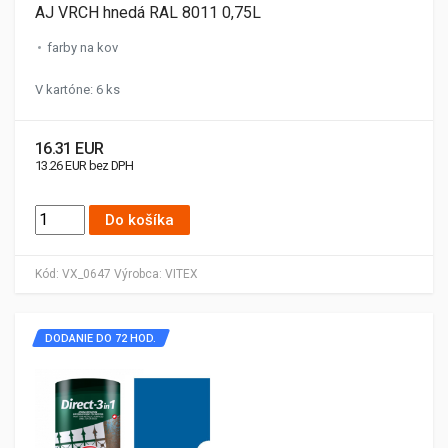
AJ VRCH hnedá RAL 8011 0,75L
farby na kov
V kartóne: 6 ks
16.31 EUR
13.26 EUR bez DPH
Do košíka
Kód:
VX_0647
Výrobca:
VITEX
DODANIE DO 72 HOD.