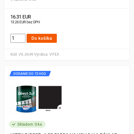
16.31 EUR
13.26 EUR bez DPH
Do košíka
Kód:
VX_0649
Výrobca:
VITEX
DODANIE DO 72 HOD.
Skladom: 0 ks