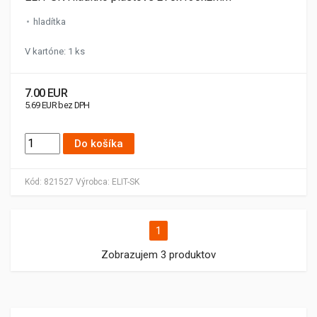
hladítka
V kartóne: 1 ks
7.00 EUR
5.69 EUR bez DPH
Do košíka
Kód:
821527
Výrobca:
ELIT-SK
1
Zobrazujem 3 produktov