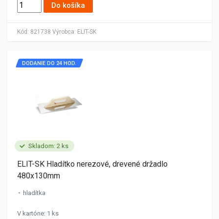
Do košíka
Kód:
821738
Výrobca:
ELIT-SK
DODANIE DO 24 HOD.
Skladom: 2 ks
ELIT-SK Hladítko nerezové, drevené držadlo
480x130mm
hladítka
V kartóne: 1 ks