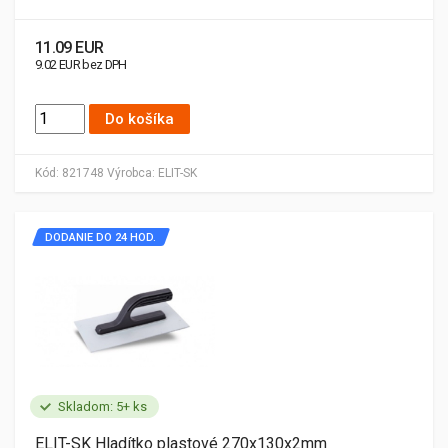
11.09 EUR
9.02 EUR bez DPH
Do košíka
Kód:
821748
Výrobca:
ELIT-SK
DODANIE DO 24 HOD.
Skladom: 5+ ks
ELIT-SK Hladítko plastové 270x130x2mm