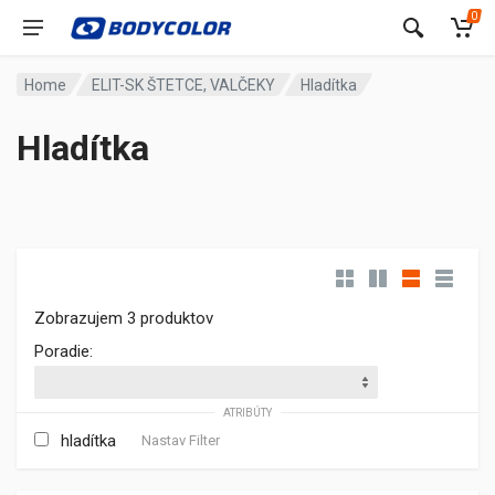
0
Home
ELIT-SK ŠTETCE, VALČEKY
Hladítka
Hladítka
Zobrazujem 3 produktov
Poradie:
ATRIBÚTY
hladítka
Nastav Filter