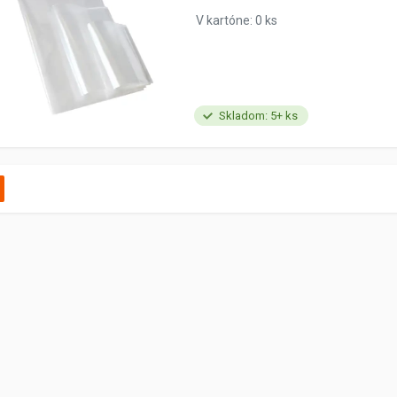
V kartóne: 0 ks
Skladom: 5+ ks