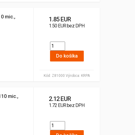
0 mic.,
1.85 EUR
1.50 EUR bez DPH
Do košíka
Kód:
Z81000
Výrobca:
KRPA
110 mic.,
2.12 EUR
1.72 EUR bez DPH