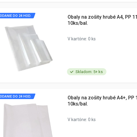
ODANIE DO 24 HOD.
Obaly na zošity hrubé A4, PP 11
10ks/bal.
V kartóne: 0 ks
Skladom: 5+ ks
ODANIE DO 24 HOD.
Obaly na zošity hrubé A4+, PP 
10ks/bal.
V kartóne: 0 ks