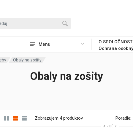
O SPOLOČNOST
Menu
Ochrana osobný
reby
Obaly na zošity
Obaly na zošity
Zobrazujem 4 produktov
Poradie:
ATRIBÚTY