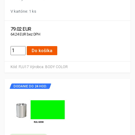
V kartóne: 1 ks
79.02 EUR
64.24 EUR bez DPH
Do košíka
Kód:
FLU17
Výrobca:
BODY COLOR
DODANIE DO 24 HOD.