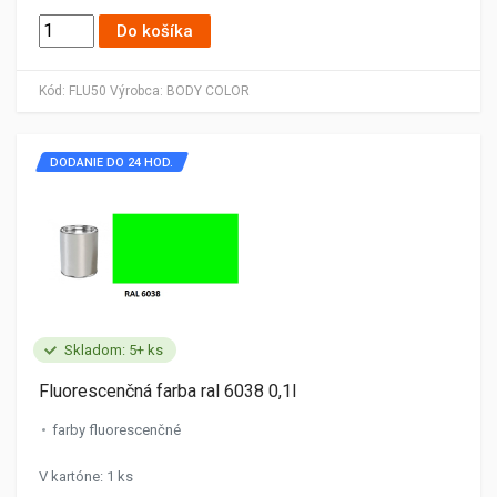
Do košíka
Kód:
FLU50
Výrobca:
BODY COLOR
DODANIE DO 24 HOD.
Skladom: 5+ ks
Fluorescenčná farba ral 6038 0,1l
farby fluorescenčné
V kartóne: 1 ks