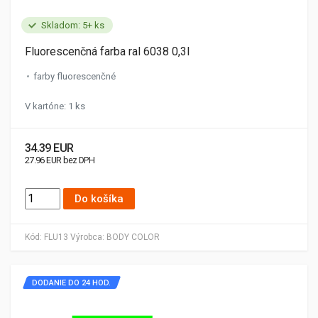
Skladom: 5+ ks
Fluorescenčná farba ral 6038 0,3l
farby fluorescenčné
V kartóne: 1 ks
34.39 EUR
27.96 EUR bez DPH
Do košíka
Kód:
FLU13
Výrobca:
BODY COLOR
DODANIE DO 24 HOD.