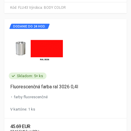
Kód:
FLU43
Výrobca:
BODY COLOR
DODANIE DO 24 HOD.
Skladom: 5+ ks
Fluorescenčná farba ral 3026 0,4l
farby fluorescenčné
V kartóne: 1 ks
45.69 EUR