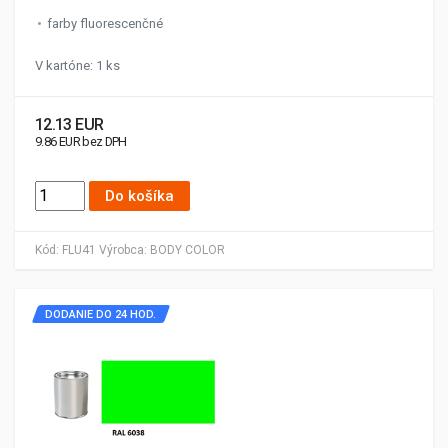
farby fluorescenčné
V kartóne: 1 ks
12.13 EUR
9.86 EUR bez DPH
Do košíka
Kód:
FLU41
Výrobca:
BODY COLOR
DODANIE DO 24 HOD.