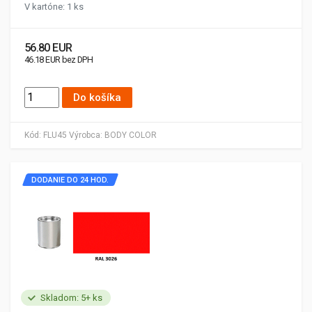
V kartóne: 1 ks
56.80 EUR
46.18 EUR bez DPH
Do košíka
Kód:
FLU45
Výrobca:
BODY COLOR
DODANIE DO 24 HOD.
Skladom: 5+ ks