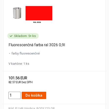
Skladom: 5+ ks
Fluorescenčná farba ral 3026 0,9l
farby fluorescenčné
V kartóne: 1 ks
101.56 EUR
82.57 EUR bez DPH
Do košíka
Kód:
FLU49
Výrobca:
BODY COLOR