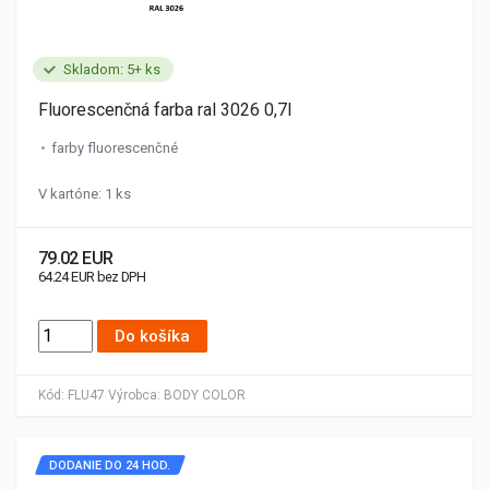
Skladom: 5+ ks
Fluorescenčná farba ral 3026 0,7l
farby fluorescenčné
V kartóne: 1 ks
79.02 EUR
64.24 EUR bez DPH
Do košíka
Kód:
FLU47
Výrobca:
BODY COLOR
DODANIE DO 24 HOD.