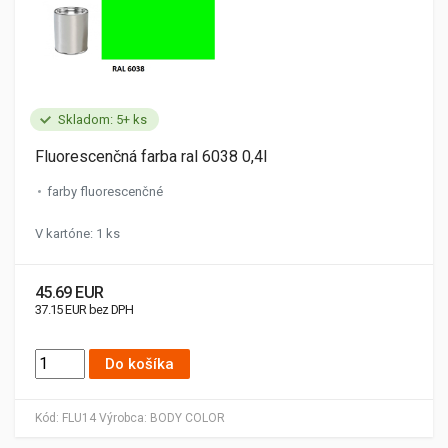
Skladom: 5+ ks
Fluorescenčná farba ral 6038 0,4l
farby fluorescenčné
V kartóne: 1 ks
45.69 EUR
37.15 EUR bez DPH
Do košíka
Kód:
FLU14
Výrobca:
BODY COLOR