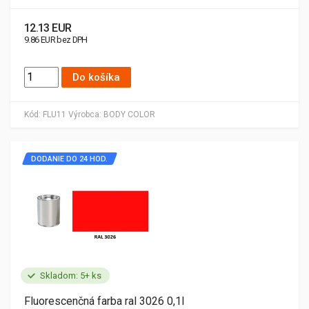
12.13 EUR
9.86 EUR bez DPH
Do košíka
Kód:
FLU11
Výrobca:
BODY COLOR
DODANIE DO 24 HOD.
Skladom: 5+ ks
Fluorescenčná farba ral 3026 0,1l