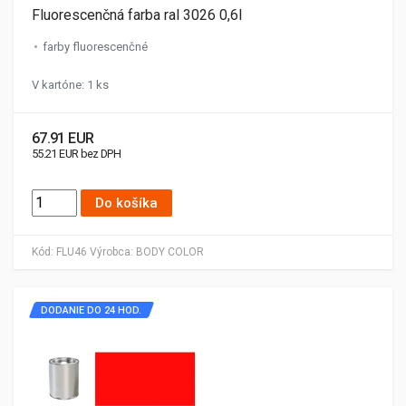
Fluorescenčná farba ral 3026 0,6l
farby fluorescenčné
V kartóne: 1 ks
67.91 EUR
55.21 EUR bez DPH
Do košíka
Kód:
FLU46
Výrobca:
BODY COLOR
DODANIE DO 24 HOD.