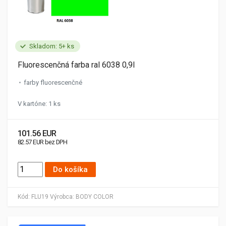
Skladom: 5+ ks
Fluorescenčná farba ral 6038 0,9l
farby fluorescenčné
V kartóne: 1 ks
101.56 EUR
82.57 EUR bez DPH
Do košíka
Kód:
FLU19
Výrobca:
BODY COLOR