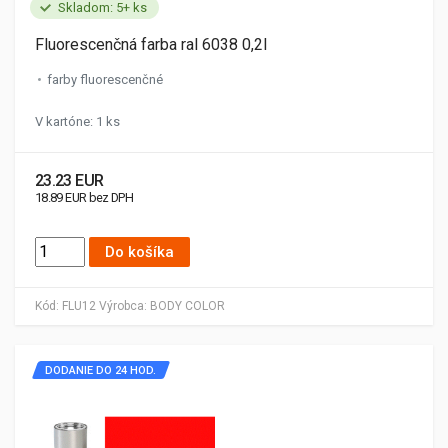
Skladom: 5+ ks
Fluorescenčná farba ral 6038 0,2l
farby fluorescenčné
V kartóne: 1 ks
23.23 EUR
18.89 EUR bez DPH
Do košíka
Kód:
FLU12
Výrobca:
BODY COLOR
DODANIE DO 24 HOD.