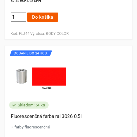
37.15 EUR bez DPH
Do košíka
Kód:
FLU44
Výrobca:
BODY COLOR
DODANIE DO 24 HOD.
Skladom: 5+ ks
Fluorescenčná farba ral 3026 0,5l
farby fluorescenčné