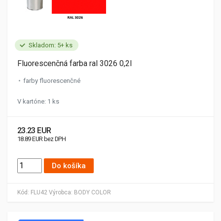
Skladom: 5+ ks
Fluorescenčná farba ral 3026 0,2l
farby fluorescenčné
V kartóne: 1 ks
23.23 EUR
18.89 EUR bez DPH
Do košíka
Kód:
FLU42
Výrobca:
BODY COLOR