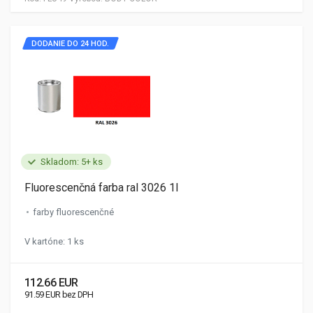
DODANIE DO 24 HOD.
Skladom: 5+ ks
Fluorescenčná farba ral 3026 1l
farby fluorescenčné
V kartóne: 1 ks
112.66 EUR
91.59 EUR bez DPH