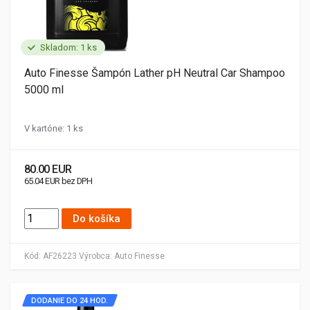
Skladom: 1 ks
Auto Finesse Šampón Lather pH Neutral Car Shampoo
5000 ml
V kartóne: 1 ks
80.00 EUR
65.04 EUR bez DPH
Do košíka
Kód:
AF26223
Výrobca:
Auto Finesse
DODANIE DO 24 HOD.