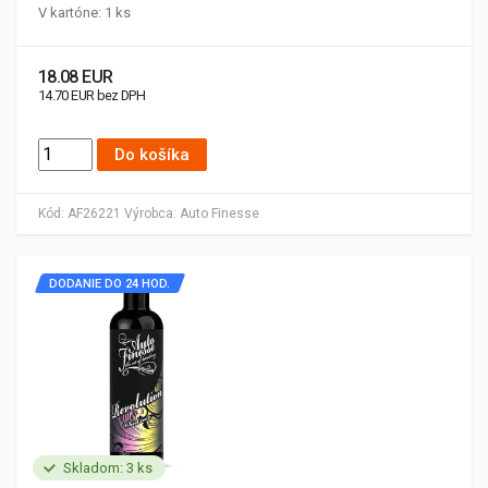
V kartóne: 1 ks
18.08 EUR
14.70 EUR bez DPH
Do košíka
Kód:
AF26221
Výrobca:
Auto Finesse
DODANIE DO 24 HOD.
Skladom: 3 ks