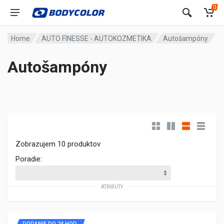
0
Home
AUTO FINESSE - AUTOKOZMETIKA
Autošampóny
Autošampóny
Zobrazujem 10 produktov
Poradie:
ATRIBÚTY
DODANIE DO 24 HOD.