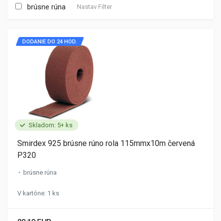
brúsne rúna
Nastav Filter
DODANIE DO 24 HOD.
Skladom: 5+ ks
Smirdex 925 brúsne rúno rola 115mmx10m červená
P320
brúsne rúna
V kartóne: 1 ks