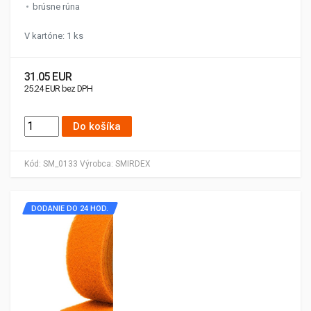
brúsne rúna
V kartóne: 1 ks
31.05 EUR
25.24 EUR bez DPH
Do košíka
Kód:
SM_0133
Výrobca:
SMIRDEX
DODANIE DO 24 HOD.