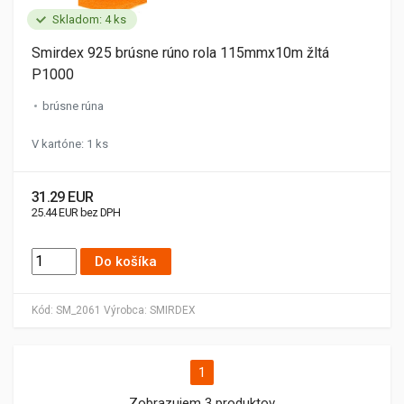
Skladom: 4 ks
Smirdex 925 brúsne rúno rola 115mmx10m žltá
P1000
brúsne rúna
V kartóne: 1 ks
31.29 EUR
25.44 EUR bez DPH
Do košíka
Kód:
SM_2061
Výrobca:
SMIRDEX
1
Zobrazujem 3 produktov