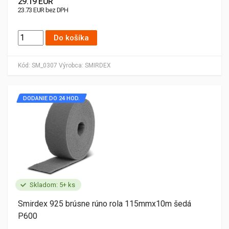
29.19 EUR
23.73 EUR bez DPH
Do košíka
Kód:
SM_0307
Výrobca:
SMIRDEX
DODANIE DO 24 HOD.
Skladom: 5+ ks
Smirdex 925 brúsne rúno rola 115mmx10m šedá
P600