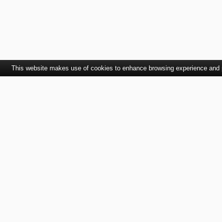
This website makes use of cookies to enhance browsing experience and pr
Kontaktujte nás
SVET autolakov, náradia, stavebnej chémie a
doplnkov.
TELEFÓN
EMAIL
+421 915 536 901
office@bodycolor.sk
ADRESA
OTVÁRACIE HODINY
Makov 132 Prevádzka:
8.00 - 20.00 hod
Bytča