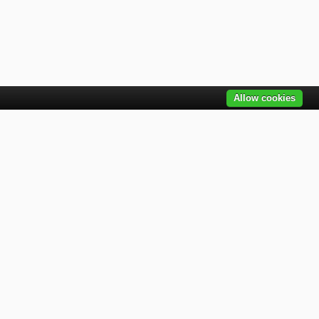
Allow cookies
ovinky emailom
skajte všetky najnovšie informácie o akciách,
oduktoch a ponukách. Zaregistrujte sa ešte dnes
ail
Odoberať
edujte nás na sociálnych sieťach