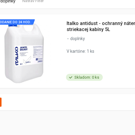
doplnky
Nastav Filter
ODANIE DO 24 HOD.
Italko antidust - ochranný náte
striekacej kabíny 5L
doplnky
V kartóne: 1 ks
Skladom: 0 ks