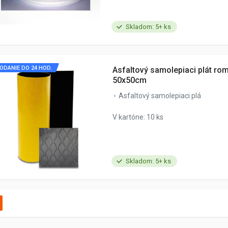
Skladom: 5+ ks
ODANIE DO 24 HOD.
Asfaltový samolepiaci plát r
50x50cm
Asfaltový samolepiaci plá
V kartóne: 10 ks
Skladom: 5+ ks