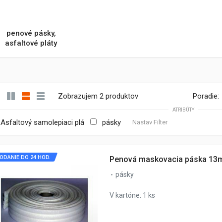
penové pásky,
asfaltové pláty
Zobrazujem 2 produktov
Poradie:
ATRIBÚTY
Asfaltový samolepiaci plá
pásky
Nastav Filter
ODANIE DO 24 HOD.
Penová maskovacia páska 13
pásky
V kartóne: 1 ks