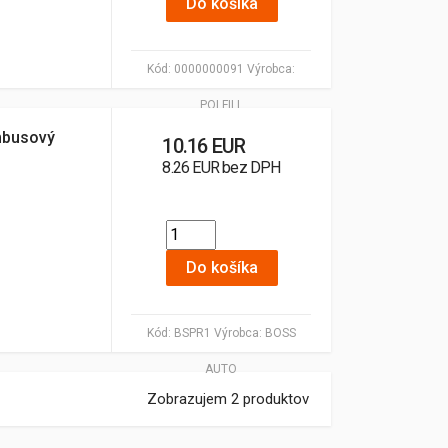
Do košíka
Kód:
0000000091
Výrobca:
POLFILL
ombusový
10.16 EUR
8.26 EUR bez DPH
Do košíka
Kód:
BSPR1
Výrobca:
BOSS
AUTO
Zobrazujem 2 produktov