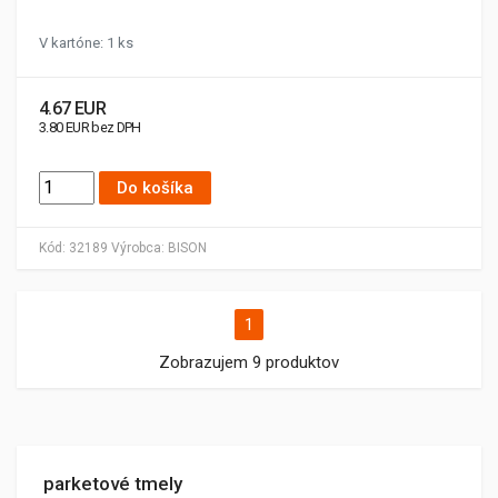
V kartóne: 1 ks
4.67 EUR
3.80 EUR bez DPH
Do košíka
Kód:
32189
Výrobca:
BISON
1
Zobrazujem 9 produktov
parketové tmely