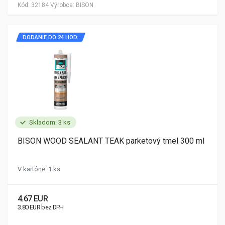
Kód:
32184
Výrobca:
BISON
DODANIE DO 24 HOD.
Skladom: 3 ks
BISON WOOD SEALANT TEAK parketový tmel 300 ml
V kartóne: 1 ks
4.67 EUR
3.80 EUR bez DPH