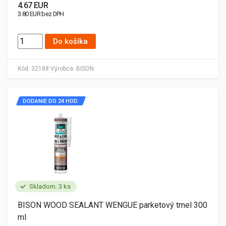
4.67 EUR
3.80 EUR bez DPH
Do košíka
Kód:
32188
Výrobca:
BISON
DODANIE DO 24 HOD.
Skladom: 3 ks
BISON WOOD SEALANT WENGUE parketový tmel 300
ml