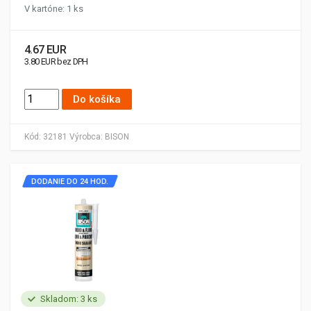
V kartóne: 1 ks
4.67 EUR
3.80 EUR bez DPH
Do košíka
Kód:
32181
Výrobca:
BISON
DODANIE DO 24 HOD.
Skladom: 3 ks