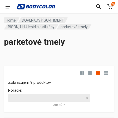
0
Home
DOPLNKOVÝ SORTIMENT
BISON, UHU lepidlá a silikóny
parketové tmely
parketové tmely
Zobrazujem 9 produktov
Poradie:
ATRIBÚTY