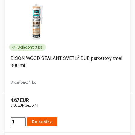
Skladom: 3 ks
BISON WOOD SEALANT SVETLÝ DUB parketový tmel
300 ml
V kartóne: 1 ks
4.67 EUR
3.80 EUR bez DPH
Do košíka