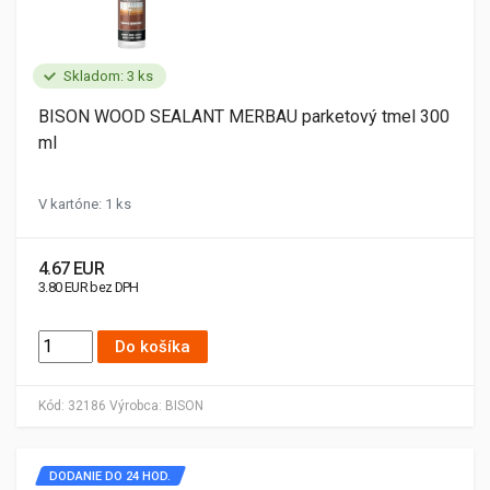
Skladom: 3 ks
BISON WOOD SEALANT MERBAU parketový tmel 300
ml
V kartóne: 1 ks
4.67 EUR
3.80 EUR bez DPH
Do košíka
Kód:
32186
Výrobca:
BISON
DODANIE DO 24 HOD.