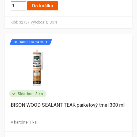
Do košíka
Kód:
32187
Výrobca:
BISON
DODANIE DO 24 HOD.
Skladom: 3 ks
BISON WOOD SEALANT TEAK parketový tmel 300 ml
V kartóne: 1 ks