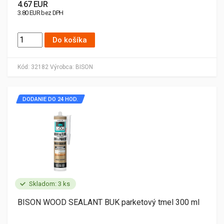
4.67 EUR
3.80 EUR bez DPH
Do košíka
Kód:
32182
Výrobca:
BISON
DODANIE DO 24 HOD.
Skladom: 3 ks
BISON WOOD SEALANT BUK parketový tmel 300 ml