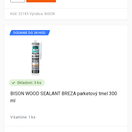
Kód:
32183
Výrobca:
BISON
DODANIE DO 24 HOD.
Skladom: 3 ks
BISON WOOD SEALANT BREZA parketový tmel 300
ml
V kartóne: 1 ks