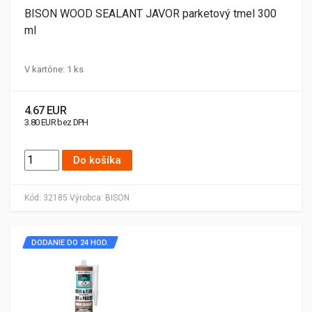
BISON WOOD SEALANT JAVOR parketový tmel 300
ml
V kartóne: 1 ks
4.67 EUR
3.80 EUR bez DPH
Do košíka
Kód:
32185
Výrobca:
BISON
DODANIE DO 24 HOD.