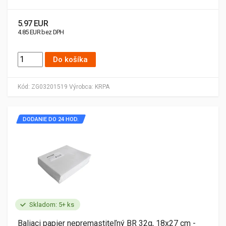
5.97 EUR
4.85 EUR bez DPH
Do košíka
Kód:
ZG03201519
Výrobca:
KRPA
DODANIE DO 24 HOD.
Skladom: 5+ ks
Baliaci papier nepremastiteľný BR 32g, 18x27 cm -