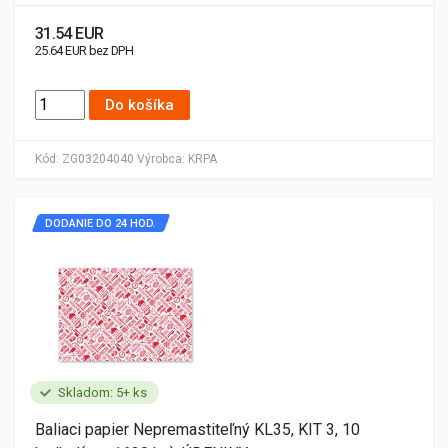
31.54 EUR
25.64 EUR bez DPH
Do košíka
Kód:
ZG03204040
Výrobca:
KRPA
DODANIE DO 24 HOD.
Skladom: 5+ ks
Baliaci papier Nepremastiteľný KL35, KIT 3, 10