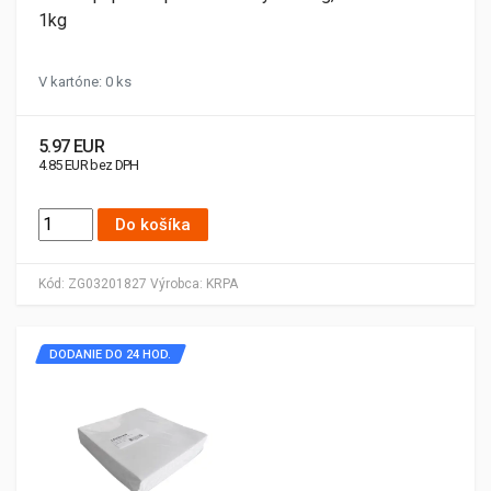
1kg
V kartóne: 0 ks
5.97 EUR
4.85 EUR bez DPH
Do košíka
Kód:
ZG03201827
Výrobca:
KRPA
DODANIE DO 24 HOD.