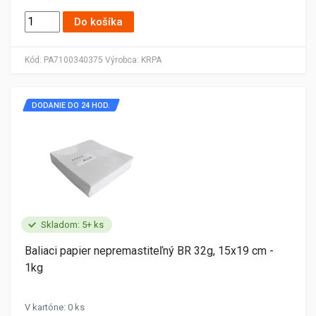
Do košíka
Kód:
PA7100340375
Výrobca:
KRPA
DODANIE DO 24 HOD.
Skladom: 5+ ks
Baliaci papier nepremastiteľný BR 32g, 15x19 cm -
1kg
V kartóne: 0 ks