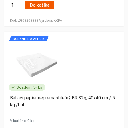
Do košíka
Kód:
ZG03203333
Výrobca:
KRPA
DODANIE DO 24 HOD.
Skladom: 5+ ks
Baliaci papier nepremastiteľný BR 32g, 40x40 cm / 5
kg /bal
V kartóne: 0 ks