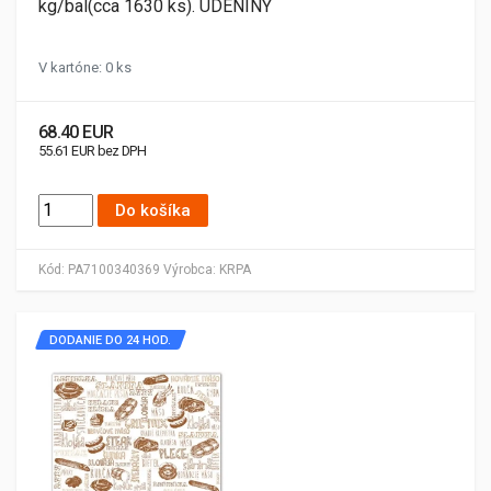
kg/bal(cca 1630 ks). ÚDENINY
V kartóne: 0 ks
68.40 EUR
55.61 EUR bez DPH
Do košíka
Kód:
PA7100340369
Výrobca:
KRPA
DODANIE DO 24 HOD.