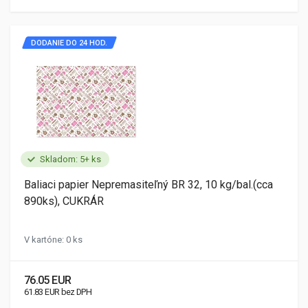
DODANIE DO 24 HOD.
Skladom: 5+ ks
Baliaci papier Nepremasiteľný BR 32, 10 kg/bal.(cca
890ks), CUKRÁR
V kartóne: 0 ks
76.05 EUR
61.83 EUR bez DPH