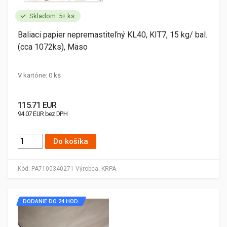
Skladom: 5+ ks
Baliaci papier nepremastiteľný KL40, KIT7, 15 kg/ bal.
(cca 1072ks), Mäso
V kartóne: 0 ks
115.71 EUR
94.07 EUR bez DPH
Do košíka
Kód:
PA7100340271
Výrobca:
KRPA
DODANIE DO 24 HOD.