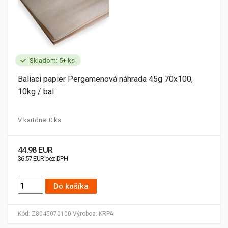
Skladom: 5+ ks
Baliaci papier Pergamenová náhrada 45g 70x100,
10kg / bal
V kartóne: 0 ks
44.98 EUR
36.57 EUR bez DPH
Do košíka
Kód:
Z8045070100
Výrobca:
KRPA