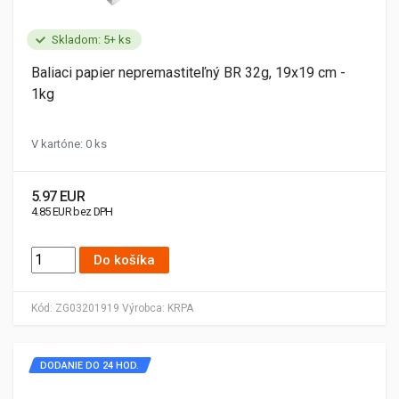
Skladom: 5+ ks
Baliaci papier nepremastiteľný BR 32g, 19x19 cm -
1kg
V kartóne: 0 ks
5.97 EUR
4.85 EUR bez DPH
Do košíka
Kód:
ZG03201919
Výrobca:
KRPA
DODANIE DO 24 HOD.