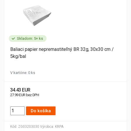
Skladom: 5+ ks
Baliaci papier nepremastiteľný BR 32g, 30x30 cm /
5kg/bal
V kartóne: 0 ks
34.43 EUR
27.99 EUR bez DPH
Do košíka
Kód:
ZG03203030
Výrobca:
KRPA