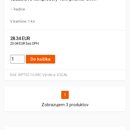
hadice
V kartóne: 1 ks
28.34 EUR
23.04 EUR bez DPH
Do košíka
Kód:
WP702-15-08C
Výrobca:
ESCAL
1
Zobrazujem 3 produktov