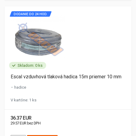
DODANIE DO 24 HOD.
Skladom: 0 ks
Escal vzduvhová tlaková hadica 15m priemer 10 mm
hadice
V kartóne: 1 ks
36.37 EUR
29.57 EUR bez DPH