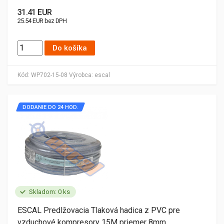
31.41 EUR
25.54 EUR bez DPH
Do košíka
Kód:
WP702-15-08
Výrobca:
escal
DODANIE DO 24 HOD.
Skladom: 0 ks
ESCAL Predlžovacia Tlaková hadica z PVC pre
vzduchové kompresory 15M priemer 8mm