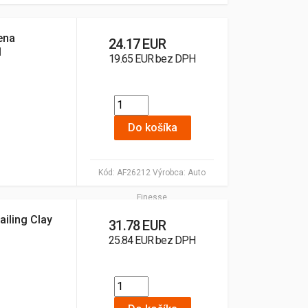
ena
24.17 EUR
l
19.65 EUR bez DPH
Do košíka
Kód:
AF26212
Výrobca:
Auto
Finesse
ailing Clay
31.78 EUR
25.84 EUR bez DPH