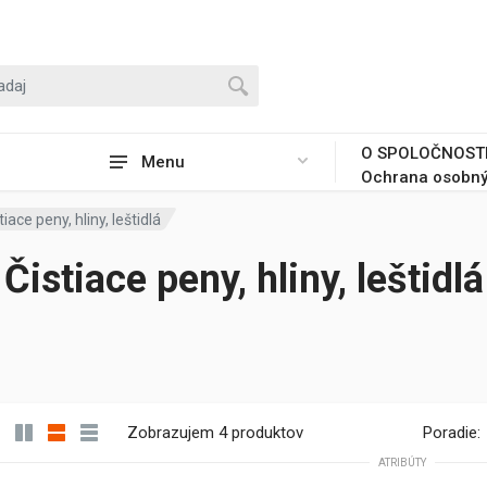
O SPOLOČNOST
Menu
Ochrana osobný
tiace peny, hliny, leštidlá
Čistiace peny, hliny, leštidlá
Zobrazujem 4 produktov
Poradie:
ATRIBÚTY