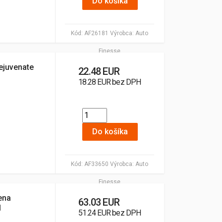
Do košíka
Kód:
AF26181
Výrobca:
Auto
Finesse
Rejuvenate
22.48 EUR
18.28 EUR bez DPH
Do košíka
Kód:
AF33650
Výrobca:
Auto
Finesse
ena
63.03 EUR
l
51.24 EUR bez DPH