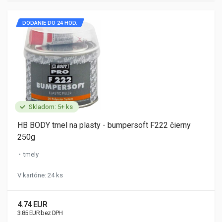
DODANIE DO 24 HOD.
Skladom: 5+ ks
HB BODY tmel na plasty - bumpersoft F222 čierny
250g
tmely
V kartóne: 24 ks
4.74 EUR
3.85 EUR bez DPH