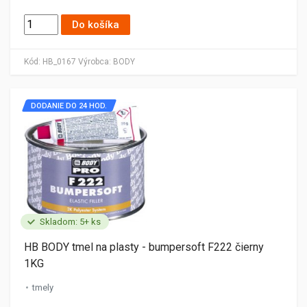
Do košíka
Kód:
HB_0167
Výrobca:
BODY
DODANIE DO 24 HOD.
Skladom: 5+ ks
HB BODY tmel na plasty - bumpersoft F222 čierny
1KG
tmely