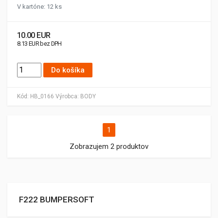
V kartóne: 12 ks
10.00 EUR
8.13 EUR bez DPH
Do košíka
Kód:
HB_0166
Výrobca:
BODY
1
Zobrazujem 2 produktov
F222 BUMPERSOFT