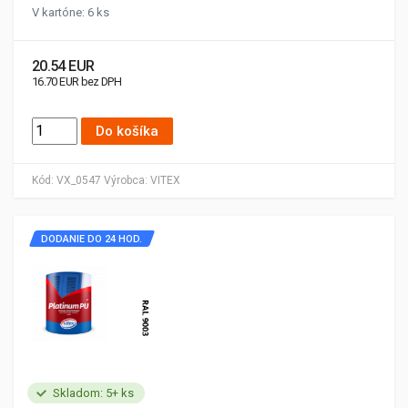
V kartóne: 6 ks
20.54 EUR
16.70 EUR bez DPH
Do košíka
Kód:
VX_0547
Výrobca:
VITEX
DODANIE DO 24 HOD.
Skladom: 5+ ks