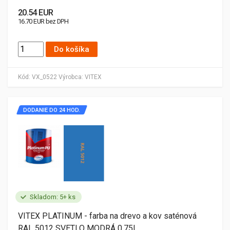
20.54 EUR
16.70 EUR bez DPH
Do košíka
Kód:
VX_0522
Výrobca:
VITEX
DODANIE DO 24 HOD.
Skladom: 5+ ks
VITEX PLATINUM - farba na drevo a kov saténová
RAL 5012 SVETLO MODRÁ 0,75L