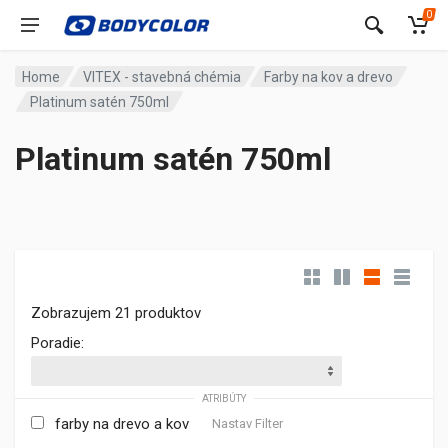
0
Home
VITEX - stavebná chémia
Farby na kov a drevo
Platinum satén 750ml
Platinum satén 750ml
Zobrazujem 21 produktov
Poradie:
ATRIBÚTY
farby na drevo a kov
Nastav Filter