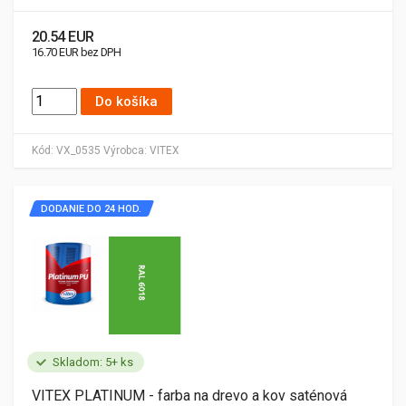
20.54 EUR
16.70 EUR bez DPH
Do košíka
Kód:
VX_0535
Výrobca:
VITEX
DODANIE DO 24 HOD.
Skladom: 5+ ks
VITEX PLATINUM - farba na drevo a kov saténová