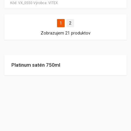
Kód:
VX_0550
Výrobca:
VITEX
1
2
Zobrazujem 21 produktov
Platinum satén 750ml