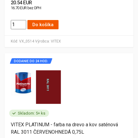
20.54 EUR
16.70 EUR bez DPH
Do košíka
Kód:
VX_0514
Výrobca:
VITEX
DODANIE DO 24 HOD.
Skladom: 5+ ks
VITEX PLATINUM - farba na drevo a kov saténová
RAL 3011 ČERVENOHNEDÁ 0,75L