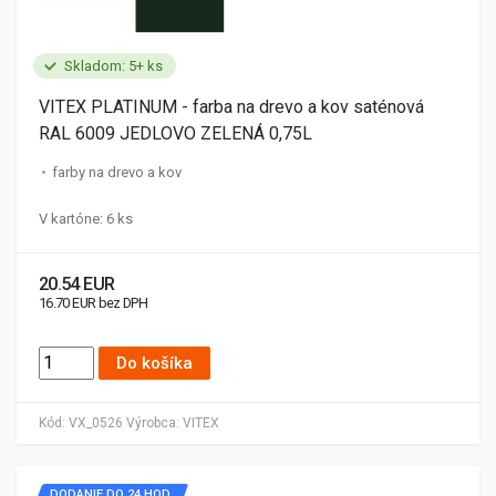
Skladom: 5+ ks
VITEX PLATINUM - farba na drevo a kov saténová
RAL 6009 JEDLOVO ZELENÁ 0,75L
farby na drevo a kov
V kartóne: 6 ks
20.54 EUR
16.70 EUR bez DPH
Do košíka
Kód:
VX_0526
Výrobca:
VITEX
DODANIE DO 24 HOD.