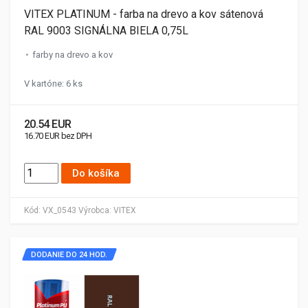
VITEX PLATINUM - farba na drevo a kov sátenová
RAL 9003 SIGNÁLNA BIELA 0,75L
farby na drevo a kov
V kartóne: 6 ks
20.54 EUR
16.70 EUR bez DPH
Do košíka
Kód:
VX_0543
Výrobca:
VITEX
DODANIE DO 24 HOD.