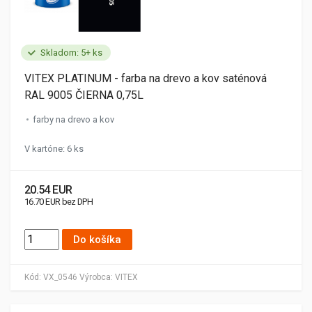
Skladom: 5+ ks
VITEX PLATINUM - farba na drevo a kov saténová
RAL 9005 ČIERNA 0,75L
farby na drevo a kov
V kartóne: 6 ks
20.54 EUR
16.70 EUR bez DPH
Do košíka
Kód:
VX_0546
Výrobca:
VITEX