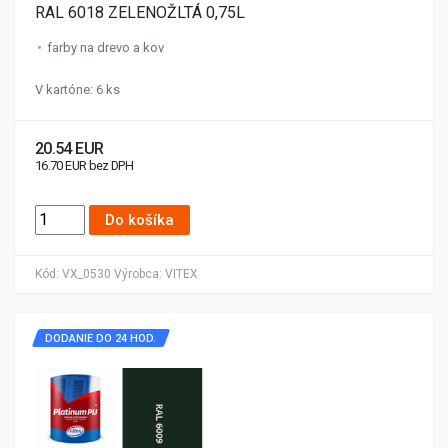
RAL 6018 ZELENOŽLTÁ 0,75L
farby na drevo a kov
V kartóne: 6 ks
20.54 EUR
16.70 EUR bez DPH
Do košíka
Kód:
VX_0530
Výrobca:
VITEX
DODANIE DO 24 HOD.