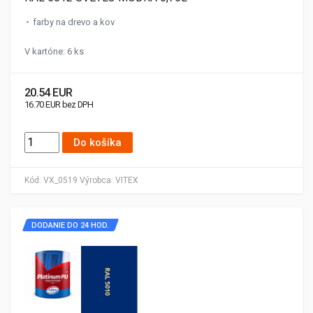
farby na drevo a kov
V kartóne: 6 ks
20.54 EUR
16.70 EUR bez DPH
Do košíka
Kód:
VX_0519
Výrobca:
VITEX
DODANIE DO 24 HOD.