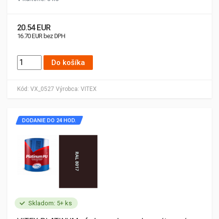
20.54 EUR
16.70 EUR bez DPH
Do košíka
Kód:
VX_0527
Výrobca:
VITEX
DODANIE DO 24 HOD.
Skladom: 5+ ks