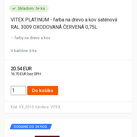
Skladom: 5+ ks
VITEX PLATINUM - farba na drevo a kov saténová
RAL 3009 OXODOVANÁ ČERVENÁ 0,75L
farby na drevo a kov
V kartóne: 6 ks
20.54 EUR
16.70 EUR bez DPH
Do košíka
Kód:
VX_0510
Výrobca:
VITEX
DODANIE DO 24 HOD.