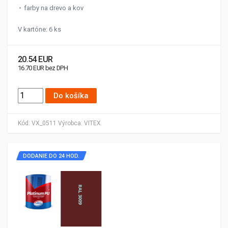
farby na drevo a kov
V kartóne: 6 ks
20.54 EUR
16.70 EUR bez DPH
Do košíka
Kód:
VX_0511
Výrobca:
VITEX
DODANIE DO 24 HOD.