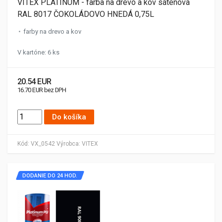
VITEX PLATINUM - farba na drevo a kov sátenová
RAL 8017 ČOKOLÁDOVO HNEDÁ 0,75L
farby na drevo a kov
V kartóne: 6 ks
20.54 EUR
16.70 EUR bez DPH
Do košíka
Kód:
VX_0542
Výrobca:
VITEX
DODANIE DO 24 HOD.