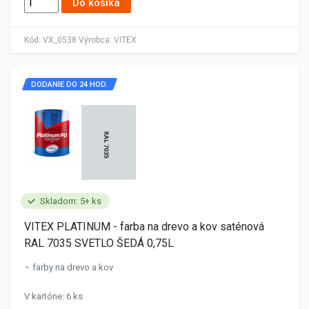
Do košíka
Kód:
VX_0538
Výrobca:
VITEX
DODANIE DO 24 HOD.
Skladom: 5+ ks
VITEX PLATINUM - farba na drevo a kov saténová
RAL 7035 SVETLO ŠEDÁ 0,75L
farby na drevo a kov
V kartóne: 6 ks