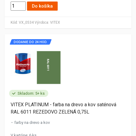
Do košíka
Kód:
VX_0534
Výrobca:
VITEX
DODANIE DO 24 HOD.
Skladom: 5+ ks
VITEX PLATINUM - farba na drevo a kov saténová
RAL 6011 REZEDOVO ZELENÁ 0,75L
farby na drevo a kov
V kartóne: 6 ks