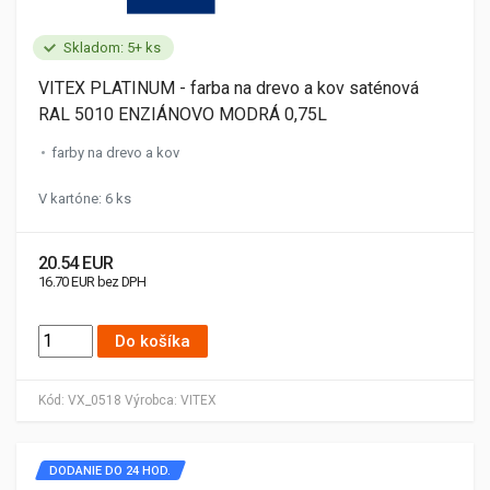
Skladom: 5+ ks
VITEX PLATINUM - farba na drevo a kov saténová
RAL 5010 ENZIÁNOVO MODRÁ 0,75L
farby na drevo a kov
V kartóne: 6 ks
20.54 EUR
16.70 EUR bez DPH
Do košíka
Kód:
VX_0518
Výrobca:
VITEX
DODANIE DO 24 HOD.