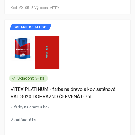
Kód:
VX_0515
Výrobca:
VITEX
DODANIE DO 24 HOD.
Skladom: 5+ ks
VITEX PLATINUM - farba na drevo a kov saténová
RAL 3020 DOPRAVNO ČERVENÁ 0,75L
farby na drevo a kov
V kartóne: 6 ks