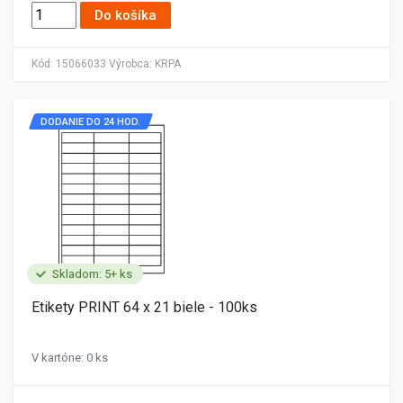
Do košíka
Kód:
15066033
Výrobca:
KRPA
DODANIE DO 24 HOD.
Skladom: 5+ ks
Etikety PRINT 64 x 21 biele - 100ks
V kartóne: 0 ks