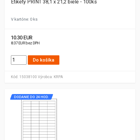
Etikety PRINT 38,1 x 21,2 biele - 100ks
V kartóne: 0 ks
10.30 EUR
8.37 EUR bez DPH
Do košíka
Kód:
15038100
Výrobca:
KRPA
DODANIE DO 24 HOD.