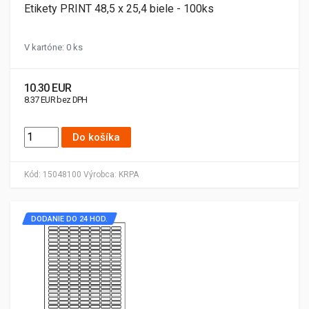
Etikety PRINT 48,5 x 25,4 biele - 100ks
V kartóne: 0 ks
10.30 EUR
8.37 EUR bez DPH
Do košíka
Kód:
15048100
Výrobca:
KRPA
DODANIE DO 24 HOD.