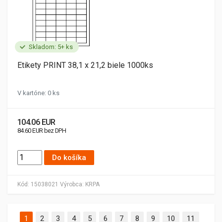
Skladom: 5+ ks
Etikety PRINT 38,1 x 21,2 biele 1000ks
V kartóne: 0 ks
104.06 EUR
84.60 EUR bez DPH
Do košíka
Kód:
15038021
Výrobca:
KRPA
1
2
3
4
5
6
7
8
9
10
11