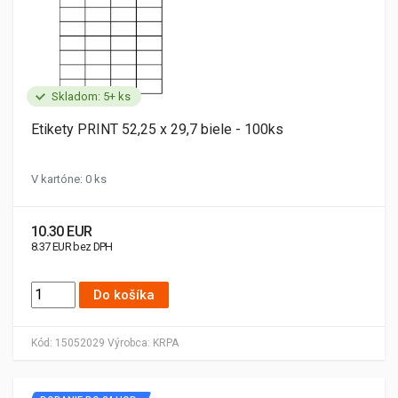
Skladom: 5+ ks
Etikety PRINT 52,25 x 29,7 biele - 100ks
V kartóne: 0 ks
10.30 EUR
8.37 EUR bez DPH
Do košíka
Kód:
15052029
Výrobca:
KRPA