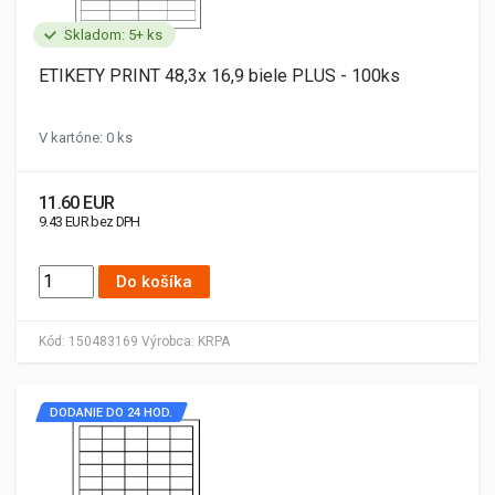
Skladom: 5+ ks
ETIKETY PRINT 48,3x 16,9 biele PLUS - 100ks
V kartóne: 0 ks
11.60 EUR
9.43 EUR bez DPH
Do košíka
Kód:
150483169
Výrobca:
KRPA
DODANIE DO 24 HOD.