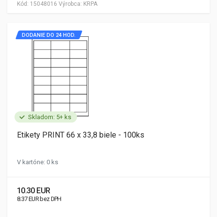
Kód:
15048016
Výrobca:
KRPA
DODANIE DO 24 HOD.
Skladom: 5+ ks
Etikety PRINT 66 x 33,8 biele - 100ks
V kartóne: 0 ks
10.30 EUR
8.37 EUR bez DPH