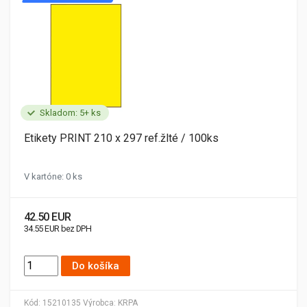
Skladom: 5+ ks
Etikety PRINT 210 x 297 ref.žlté / 100ks
V kartóne: 0 ks
42.50 EUR
34.55 EUR bez DPH
Do košíka
Kód:
15210135
Výrobca:
KRPA