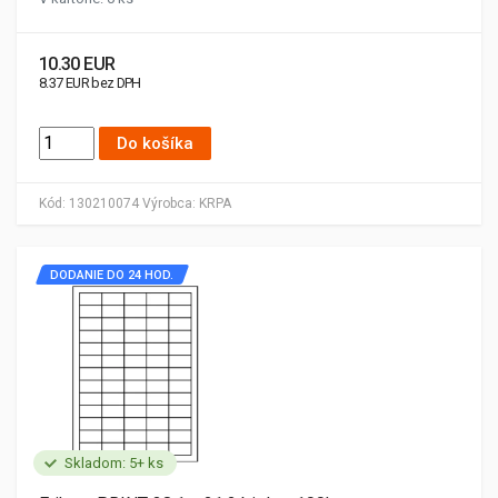
10.30 EUR
8.37 EUR bez DPH
Do košíka
Kód:
130210074
Výrobca:
KRPA
DODANIE DO 24 HOD.
Skladom: 5+ ks