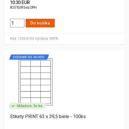
10.30 EUR
8.37 EUR bez DPH
Do košíka
Kód:
15064100
Výrobca:
KRPA
DODANIE DO 24 HOD.
Skladom: 5+ ks
Etikety PRINT 63 x 39,5 biele - 100ks