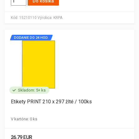
Do košíka
Kód:
15210110
Výrobca:
KRPA
DODANIE DO 24 HOD.
Skladom: 5+ ks
Etikety PRINT 210 x 297 žlté / 100ks
V kartóne: 0 ks
26.79 EUR