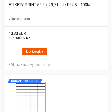
ETIKETY PRINT 52,5 x 29,7 biele PLUS - 100ks
V kartóne: 0 ks
10.30 EUR
8.37 EUR bez DPH
Do košíka
Kód:
15052529
Výrobca:
KRPA
DODANIE DO 24 HOD.