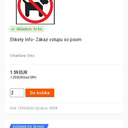
Skladom: 5+ ks
Etikety Info- Zákaz vstupu so psom
V kartóne: 0 ks
1.59 EUR
1.29 EUR bez DPH
Do košíka
Kód:
15000846
Výrobca:
KRPA
DODANIE DO 24 HOD.