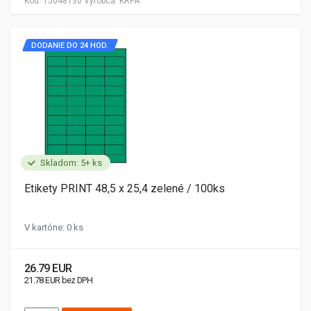
Kód:
15048130
Výrobca:
KRPA
DODANIE DO 24 HOD.
Skladom: 5+ ks
Etikety PRINT 48,5 x 25,4 zelené / 100ks
V kartóne: 0 ks
26.79 EUR
21.78 EUR bez DPH