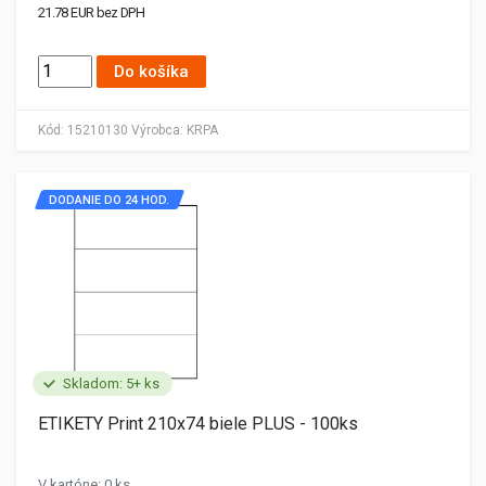
21.78 EUR bez DPH
Do košíka
Kód:
15210130
Výrobca:
KRPA
DODANIE DO 24 HOD.
Skladom: 5+ ks
ETIKETY Print 210x74 biele PLUS - 100ks
V kartóne: 0 ks