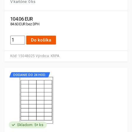
V kartóne: 0 ks
104.06 EUR
84.60 EUR bez DPH
Do košíka
Kód:
15048025
Výrobca:
KRPA
DODANIE DO 24 HOD.
Skladom: 5+ ks