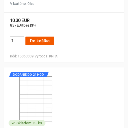
V kartóne: 0 ks
10.30 EUR
8.37 EUR bez DPH
Do košíka
Kód:
15063039
Výrobca:
KRPA
DODANIE DO 24 HOD.
Skladom: 5+ ks