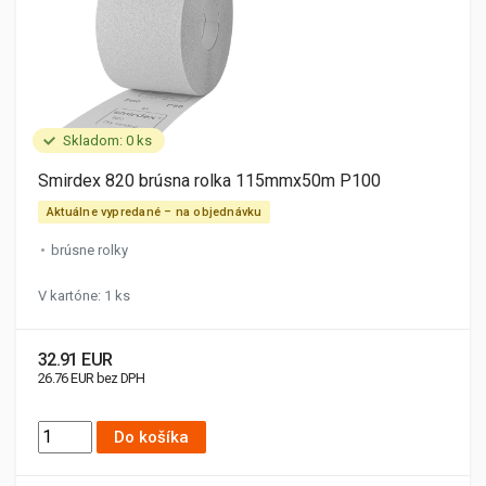
Skladom: 0 ks
Smirdex 820 brúsna rolka 115mmx50m P100
Aktuálne vypredané – na objednávku
brúsne rolky
V kartóne: 1 ks
32.91 EUR
26.76 EUR bez DPH
Do košíka