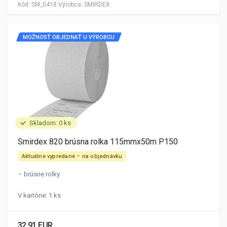
Kód:
SM_0418
Výrobca:
SMIRDEX
MOŽNOSŤ OBJEDNAŤ U VÝROBCU
Skladom: 0 ks
Smirdex 820 brúsna rolka 115mmx50m P150
Aktuálne vypredané – na objednávku
brúsne rolky
V kartóne: 1 ks
32.91 EUR