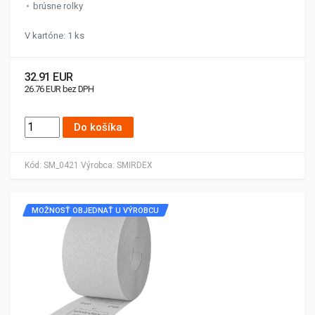
brúsne rolky
V kartóne: 1 ks
32.91 EUR
26.76 EUR bez DPH
Do košíka
Kód:
SM_0421
Výrobca:
SMIRDEX
MOŽNOSŤ OBJEDNAŤ U VÝROBCU