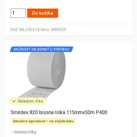
Do košíka
Kód:
SM_0424
Výrobca:
SMIRDEX
MOŽNOSŤ OBJEDNAŤ U VÝROBCU
Skladom: 0 ks
Smirdex 820 brúsna rolka 115mmx50m P400
Aktuálne vypredané – na objednávku
brúsne rolky