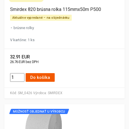
Smirdex 820 brúsna rolka 115mmx50m P500
Aktuálne vypredané – na objednávku
brúsne rolky
V kartóne: 1 ks
32.91 EUR
26.76 EUR bez DPH
Do košíka
Kód:
SM_0426
Výrobca:
SMIRDEX
MOŽNOSŤ OBJEDNAŤ U VÝROBCU