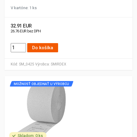
V kartóne: 1 ks
32.91 EUR
26.76 EUR bez DPH
Do košíka
Kód:
SM_0425
Výrobca:
SMIRDEX
MOŽNOSŤ OBJEDNAŤ U VÝROBCU
Skladom: 0 ks