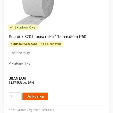
Skladom: 0 ks
Smirdex 820 brúsna rolka 115mmx50m P60
Aktuálne vypredané – na objednávku
brúsne rolky
V kartóne: 1 ks
38.59 EUR
31.37 EUR bez DPH
Do košíka
Kód:
SM_0069
Výrobca:
SMIRDEX