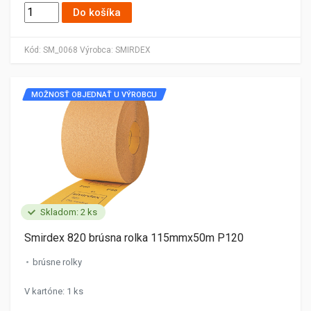
Do košíka
Kód:
SM_0068
Výrobca:
SMIRDEX
MOŽNOSŤ OBJEDNAŤ U VÝROBCU
Skladom: 2 ks
Smirdex 820 brúsna rolka 115mmx50m P120
brúsne rolky
V kartóne: 1 ks