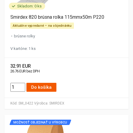
Skladom: 0 ks
Smirdex 820 brúsna rolka 115mmx50m P220
Aktuálne vypredané – na objednávku
brúsne rolky
V kartóne: 1 ks
32.91 EUR
26.76 EUR bez DPH
Do košíka
Kód:
SM_0422
Výrobca:
SMIRDEX
MOŽNOSŤ OBJEDNAŤ U VÝROBCU