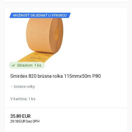
MOŽNOSŤ OBJEDNAŤ U VÝROBCU
Skladom: 1 ks
Smirdex 820 brúsna rolka 115mmx50m P80
brúsne rolky
V kartóne: 1 ks
35.89 EUR
29.18 EUR bez DPH