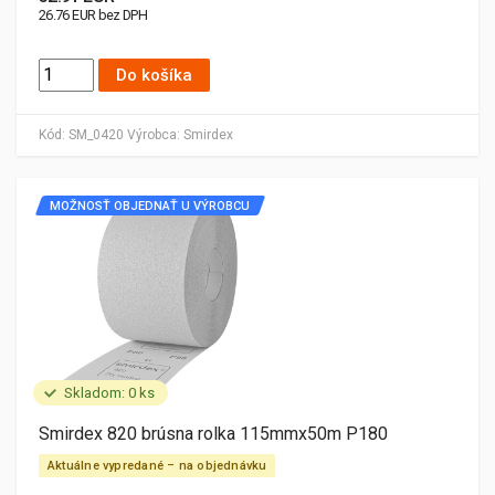
26.76 EUR bez DPH
Do košíka
Kód:
SM_0420
Výrobca:
Smirdex
MOŽNOSŤ OBJEDNAŤ U VÝROBCU
Skladom: 0 ks
Smirdex 820 brúsna rolka 115mmx50m P180
Aktuálne vypredané – na objednávku