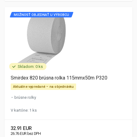
MOŽNOSŤ OBJEDNAŤ U VÝROBCU
Skladom: 0 ks
Smirdex 820 brúsna rolka 115mmx50m P320
Aktuálne vypredané – na objednávku
brúsne rolky
V kartóne: 1 ks
32.91 EUR
26.76 EUR bez DPH