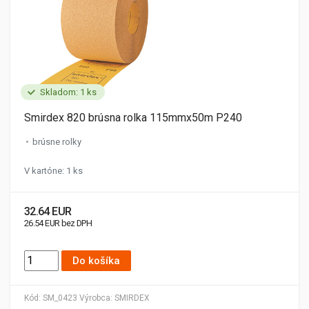
Skladom: 1 ks
Smirdex 820 brúsna rolka 115mmx50m P240
brúsne rolky
V kartóne: 1 ks
32.64 EUR
26.54 EUR bez DPH
Do košíka
Kód:
SM_0423
Výrobca:
SMIRDEX