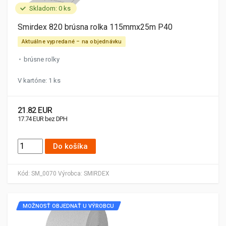
Skladom: 0 ks
Smirdex 820 brúsna rolka 115mmx25m P40
Aktuálne vypredané – na objednávku
brúsne rolky
V kartóne: 1 ks
21.82 EUR
17.74 EUR bez DPH
Do košíka
Kód:
SM_0070
Výrobca:
SMIRDEX
MOŽNOSŤ OBJEDNAŤ U VÝROBCU