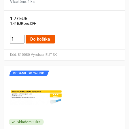
V kartóne: 1 ks
1.77 EUR
1.44 EUR bez DPH
Do košíka
Kód:
810080
Výrobca:
ELIT-SK
DODANIE DO 24 HOD.
Skladom: 0 ks