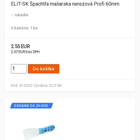
ELIT-SK Špachtľa maliarska nerezová Profi 60mm
náradie
V kartóne: 1 ks
2.55 EUR
2.07 EUR bez DPH
Do košíka
Kód:
810260
Výrobca:
ELIT-SK
DODANIE DO 24 HOD.