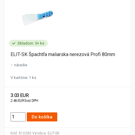
Skladom: 5+ ks
ELIT-SK Špachtľa maliarska nerezová Profi 80mm
náradie
V kartóne: 1 ks
3.03 EUR
2.46 EUR bez DPH
Do košíka
Kód:
810280
Výrobca:
ELIT-SK