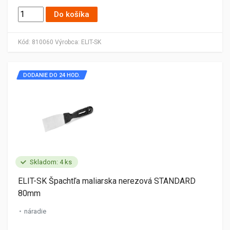
Do košíka
Kód:
810060
Výrobca:
ELIT-SK
DODANIE DO 24 HOD.
Skladom: 4 ks
ELIT-SK Špachtľa maliarska nerezová STANDARD
80mm
náradie