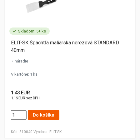
Skladom: 5+ ks
ELIT-SK Špachtľa maliarska nerezová STANDARD
40mm
náradie
V kartóne: 1 ks
1.43 EUR
1.16 EUR bez DPH
Do košíka
Kód:
810040
Výrobca:
ELIT-SK