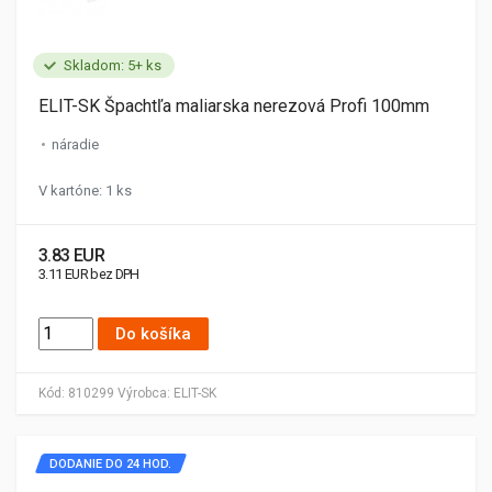
Skladom: 5+ ks
ELIT-SK Špachtľa maliarska nerezová Profi 100mm
náradie
V kartóne: 1 ks
3.83 EUR
3.11 EUR bez DPH
Do košíka
Kód:
810299
Výrobca:
ELIT-SK
DODANIE DO 24 HOD.