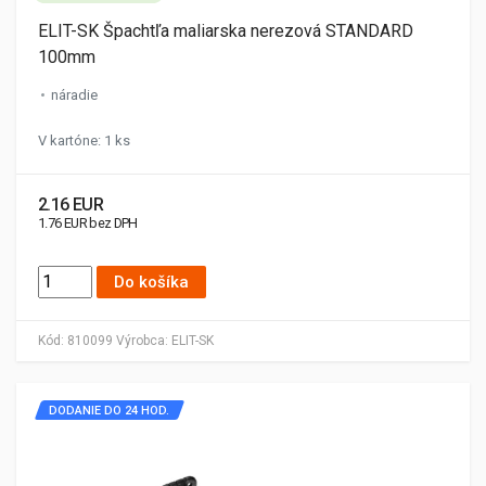
ELIT-SK Špachtľa maliarska nerezová STANDARD
100mm
náradie
V kartóne: 1 ks
2.16 EUR
1.76 EUR bez DPH
Do košíka
Kód:
810099
Výrobca:
ELIT-SK
DODANIE DO 24 HOD.