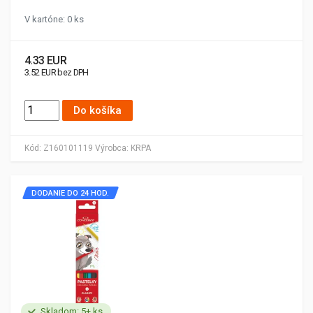
V kartóne: 0 ks
4.33 EUR
3.52 EUR bez DPH
Do košíka
Kód:
Z160101119
Výrobca:
KRPA
DODANIE DO 24 HOD.
Skladom: 5+ ks