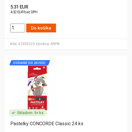
5.31 EUR
4.32 EUR bez DPH
Do košíka
Kód:
62350223
Výrobca:
KRPA
DODANIE DO 24 HOD.
Skladom: 5+ ks
Pastelky CONCORDE Classic 24 ks