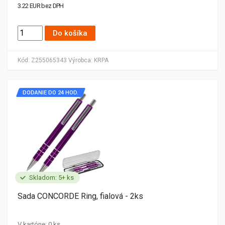
3.22 EUR bez DPH
Do košíka
Kód:
Z255065343
Výrobca:
KRPA
DODANIE DO 24 HOD.
Skladom: 5+ ks
Sada CONCORDE Ring, fialová - 2ks
V kartóne: 0 ks