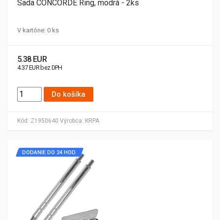
Sada CONCORDE Ring, modrá - 2ks
V kartóne: 0 ks
5.38 EUR
4.37 EUR bez DPH
Do košíka
Kód:
Z1950640
Výrobca:
KRPA
DODANIE DO 24 HOD.