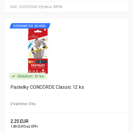
Kód:
Z62203560
Výrobca:
KRPA
DODANIE DO 24 HOD.
Skladom: 5+ ks
Pastelky CONCORDE Classic 12 ks
V kartóne: 0 ks
2.25 EUR
1.83 EUR bez DPH