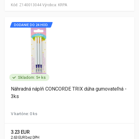
Kód:
Z140013044
Výrobca:
KRPA
DODANIE DO 24 HOD.
Skladom: 5+ ks
Náhradná náplň CONCORDE TRIX dúha gumovateľná -
3ks
V kartóne: 0 ks
3.23 EUR
2.63 EUR bez DPH