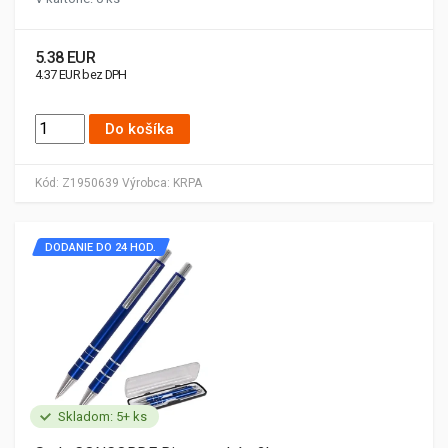
5.38 EUR
4.37 EUR bez DPH
Do košíka
Kód:
Z1950639
Výrobca:
KRPA
DODANIE DO 24 HOD.
Skladom: 5+ ks