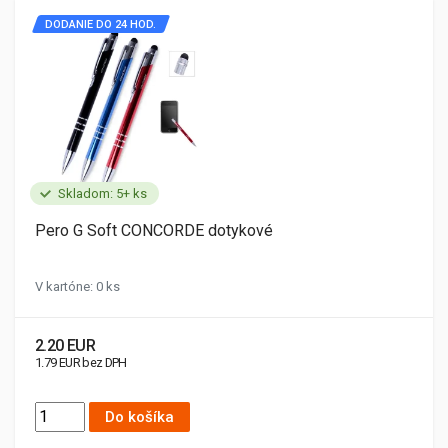
DODANIE DO 24 HOD.
Skladom: 5+ ks
Pero G Soft CONCORDE dotykové
V kartóne: 0 ks
2.20 EUR
1.79 EUR bez DPH
Do košíka