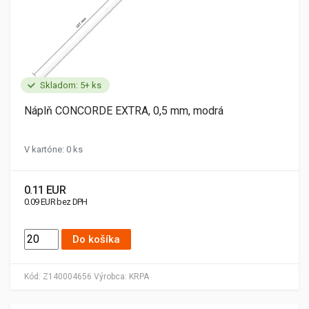
Skladom: 5+ ks
Náplň CONCORDE EXTRA, 0,5 mm, modrá
V kartóne: 0 ks
0.11 EUR
0.09 EUR bez DPH
Do košíka
Kód:
Z140004656
Výrobca:
KRPA