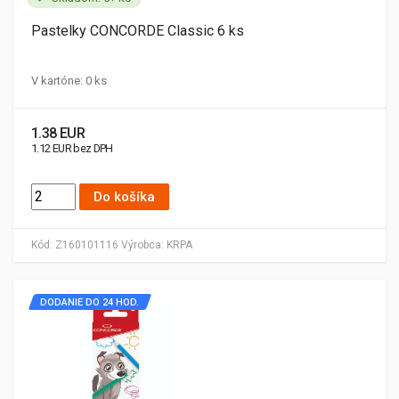
Pastelky CONCORDE Classic 6 ks
V kartóne: 0 ks
1.38 EUR
1.12 EUR bez DPH
Do košíka
Kód:
Z160101116
Výrobca:
KRPA
DODANIE DO 24 HOD.