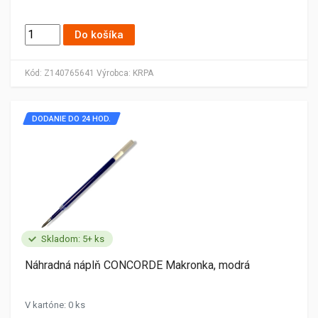
Do košíka
Kód:
Z140765641
Výrobca:
KRPA
DODANIE DO 24 HOD.
Skladom: 5+ ks
Náhradná náplň CONCORDE Makronka, modrá
V kartóne: 0 ks