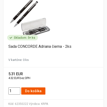
Skladom: 5+ ks
Sada CONCORDE Adriana čierna - 2ks
V kartóne: 0 ks
5.31 EUR
4.32 EUR bez DPH
Do košíka
Kód:
62350222
Výrobca:
KRPA