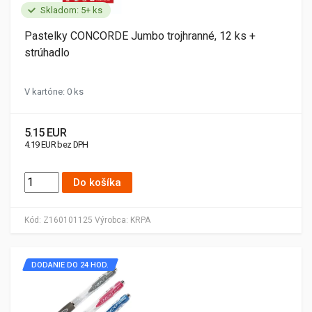
Skladom: 5+ ks
Pastelky CONCORDE Jumbo trojhranné, 12 ks +
strúhadlo
V kartóne: 0 ks
5.15 EUR
4.19 EUR bez DPH
Do košíka
Kód:
Z160101125
Výrobca:
KRPA
DODANIE DO 24 HOD.