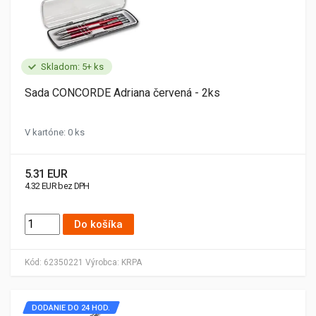
Skladom: 5+ ks
Sada CONCORDE Adriana červená - 2ks
V kartóne: 0 ks
5.31 EUR
4.32 EUR bez DPH
Do košíka
Kód:
62350221
Výrobca:
KRPA
DODANIE DO 24 HOD.