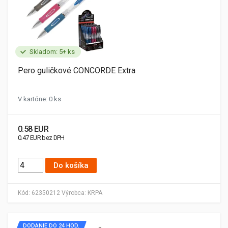
Skladom: 5+ ks
Pero guličkové CONCORDE Extra
V kartóne: 0 ks
0.58 EUR
0.47 EUR bez DPH
Do košíka
Kód:
62350212
Výrobca:
KRPA
DODANIE DO 24 HOD.