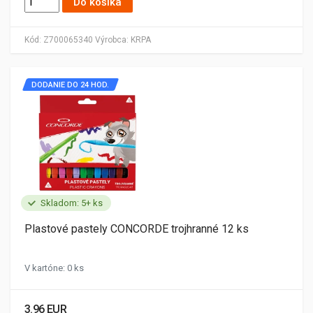
Do košíka
Kód:
Z700065340
Výrobca:
KRPA
DODANIE DO 24 HOD.
Skladom: 5+ ks
Plastové pastely CONCORDE trojhranné 12 ks
V kartóne: 0 ks
3.96 EUR