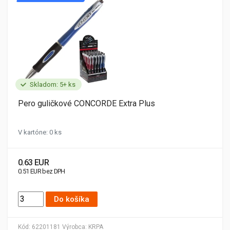
Skladom: 5+ ks
Pero guličkové CONCORDE Extra Plus
V kartóne: 0 ks
0.63 EUR
0.51 EUR bez DPH
Do košíka
Kód:
62201181
Výrobca:
KRPA