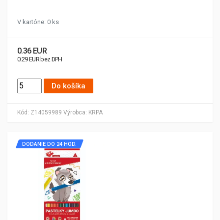
V kartóne: 0 ks
0.36 EUR
0.29 EUR bez DPH
Do košíka
Kód:
Z14059989
Výrobca:
KRPA
DODANIE DO 24 HOD.