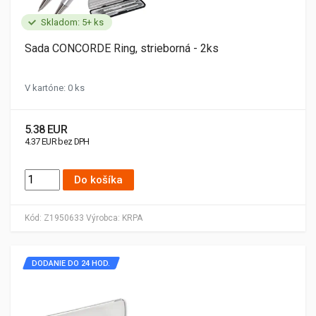
Skladom: 5+ ks
Sada CONCORDE Ring, strieborná - 2ks
V kartóne: 0 ks
5.38 EUR
4.37 EUR bez DPH
Do košíka
Kód:
Z1950633
Výrobca:
KRPA
DODANIE DO 24 HOD.