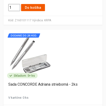
Do košíka
Kód:
Z160101117
Výrobca:
KRPA
DODANIE DO 24 HOD.
Skladom: 5+ ks
Sada CONCORDE Adriana strieborná - 2ks
V kartóne: 0 ks