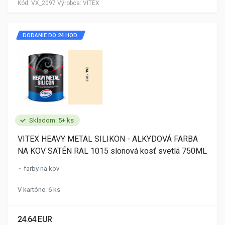
Kód:
VX_2097
Výrobca:
VITEX
DODANIE DO 24 HOD.
Skladom: 5+ ks
VITEX HEAVY METAL SILIKON - ALKYDOVÁ FARBA
NA KOV SATÉN RAL 1015 slonová kosť svetlá 750ML
farby na kov
V kartóne: 6 ks
24.64 EUR