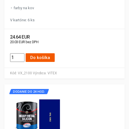
farby na kov
V kartóne: 6 ks
24.64 EUR
20.03 EUR bez DPH
Do košíka
Kód:
VX_2100
Výrobca:
VITEX
DODANIE DO 24 HOD.