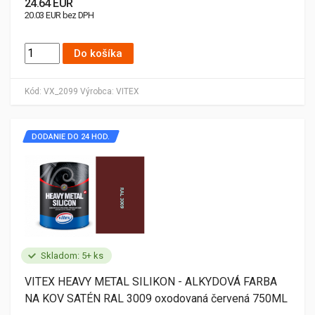
24.64 EUR
20.03 EUR bez DPH
Do košíka
Kód:
VX_2099
Výrobca:
VITEX
DODANIE DO 24 HOD.
Skladom: 5+ ks
VITEX HEAVY METAL SILIKON - ALKYDOVÁ FARBA
NA KOV SATÉN RAL 3009 oxodovaná červená 750ML