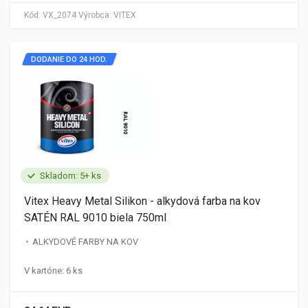
Kód:
VX_2074
Výrobca:
VITEX
DODANIE DO 24 HOD.
Skladom: 5+ ks
Vitex Heavy Metal Silikon - alkydová farba na kov
SATÉN RAL 9010 biela 750ml
ALKYDOVÉ FARBY NA KOV
V kartóne: 6 ks