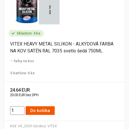
Skladom: 4 ks
VITEX HEAVY METAL SILIKON - ALKYDOVÁ FARBA
NA KOV SATÉN RAL 7035 svetlo šedá 750ML
farby na kov
V kartóne: 6 ks
24.64 EUR
20.03 EUR bez DPH
Do košíka
Kód:
VX_2059
Výrobca:
VITEX