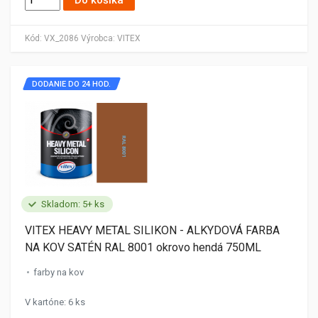
Do košíka
Kód:
VX_2086
Výrobca:
VITEX
DODANIE DO 24 HOD.
Skladom: 5+ ks
VITEX HEAVY METAL SILIKON - ALKYDOVÁ FARBA
NA KOV SATÉN RAL 8001 okrovo hendá 750ML
farby na kov
V kartóne: 6 ks