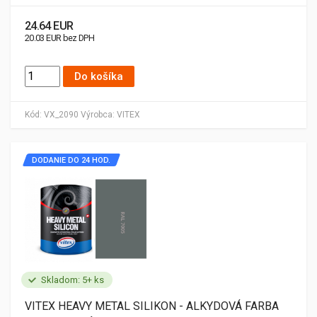
24.64 EUR
20.03 EUR bez DPH
Do košíka
Kód:
VX_2090
Výrobca:
VITEX
DODANIE DO 24 HOD.
Skladom: 5+ ks
VITEX HEAVY METAL SILIKON - ALKYDOVÁ FARBA