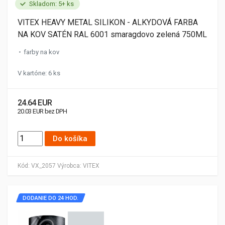
Skladom: 5+ ks
VITEX HEAVY METAL SILIKON - ALKYDOVÁ FARBA
NA KOV SATÉN RAL 6001 smaragdovo zelená 750ML
farby na kov
V kartóne: 6 ks
24.64 EUR
20.03 EUR bez DPH
Do košíka
Kód:
VX_2057
Výrobca:
VITEX
DODANIE DO 24 HOD.