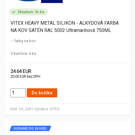
Skladom: 5+ ks
VITEX HEAVY METAL SILIKON - ALKYDOVÁ FARBA
NA KOV SATÉN RAL 5002 Ultramarínová 750ML
farby na kov
V kartóne: 6 ks
24.64 EUR
20.03 EUR bez DPH
Do košíka
Kód:
VX_2061
Výrobca:
VITEX
DODANIE DO 24 HOD.