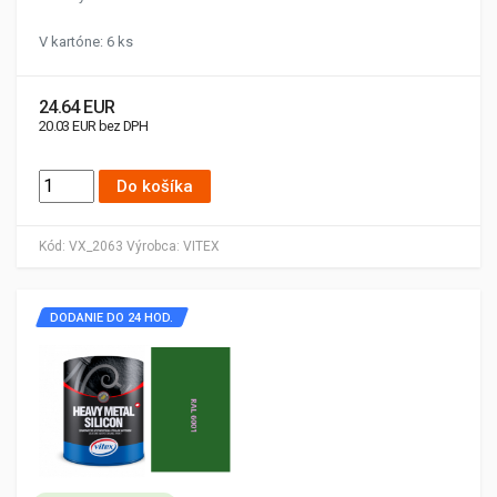
V kartóne: 6 ks
24.64 EUR
20.03 EUR bez DPH
Do košíka
Kód:
VX_2063
Výrobca:
VITEX
DODANIE DO 24 HOD.