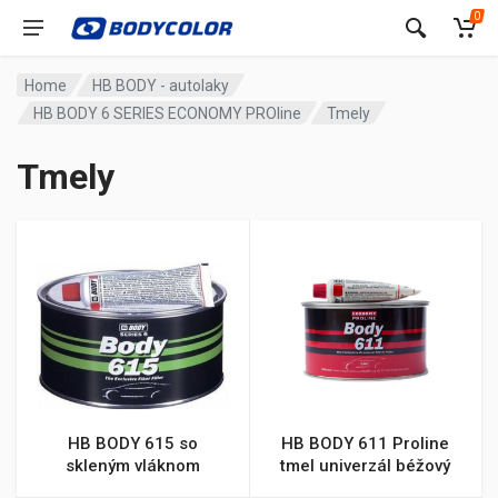
0
Home
HB BODY - autolaky
HB BODY 6 SERIES ECONOMY PROline
Tmely
Tmely
HB BODY 615 so
HB BODY 611 Proline
skleným vláknom
tmel univerzál béžový