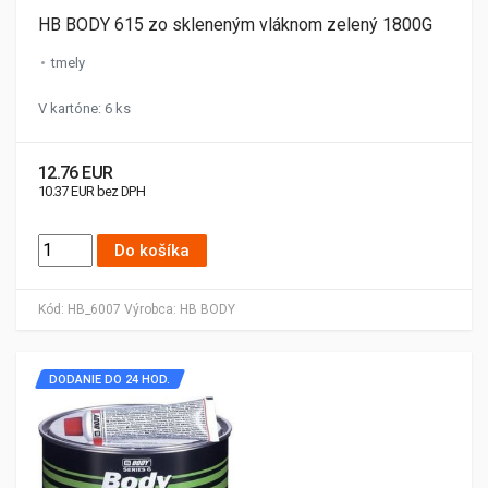
HB BODY 615 zo skleneným vláknom zelený 1800G
tmely
V kartóne: 6 ks
12.76 EUR
10.37 EUR bez DPH
Do košíka
Kód:
HB_6007
Výrobca:
HB BODY
DODANIE DO 24 HOD.