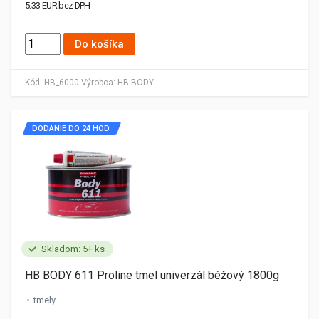
5.33 EUR bez DPH
Do košíka
Kód:
HB_6000
Výrobca:
HB BODY
DODANIE DO 24 HOD.
Skladom: 5+ ks
HB BODY 611 Proline tmel univerzál béžový 1800g
tmely