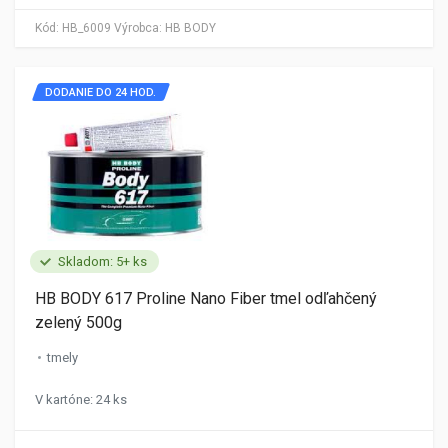
Kód:
HB_6009
Výrobca:
HB BODY
DODANIE DO 24 HOD.
Skladom: 5+ ks
HB BODY 617 Proline Nano Fiber tmel odľahčený
zelený 500g
tmely
V kartóne: 24 ks