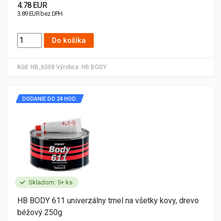
4.78 EUR
3.89 EUR bez DPH
Do košíka
Kód:
HB_6008
Výrobca:
HB BODY
DODANIE DO 24 HOD.
Skladom: 5+ ks
HB BODY 611 univerzálny tmel na všetky kovy, drevo
béžový 250g