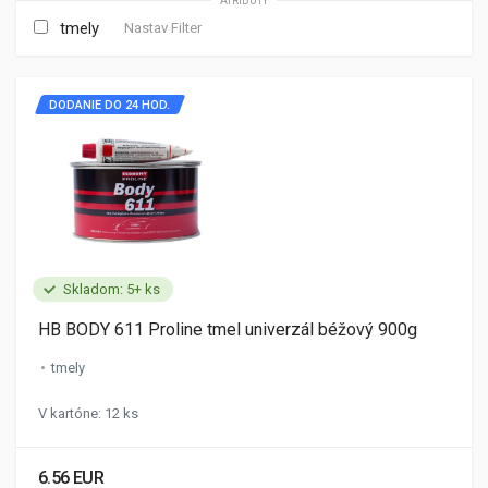
ATRIBÚTY
tmely
Nastav Filter
DODANIE DO 24 HOD.
Skladom: 5+ ks
HB BODY 611 Proline tmel univerzál béžový 900g
tmely
V kartóne: 12 ks
6.56 EUR