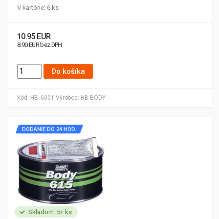
V kartóne: 6 ks
10.95 EUR
8.90 EUR bez DPH
Do košíka
Kód:
HB_6001
Výrobca:
HB BODY
DODANIE DO 24 HOD.
Skladom: 5+ ks