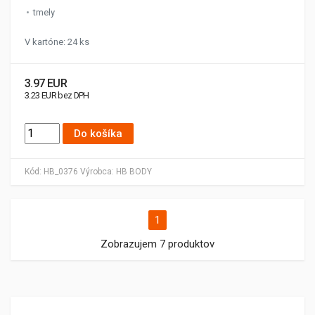
tmely
V kartóne: 24 ks
3.97 EUR
3.23 EUR bez DPH
Do košíka
Kód:
HB_0376
Výrobca:
HB BODY
1
Zobrazujem 7 produktov