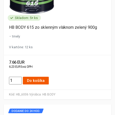
Skladom: 5+ ks
HB BODY 615 zo sklenným vláknom zelený 900g
tmely
V kartóne: 12 ks
7.66 EUR
6.23 EUR bez DPH
Do košíka
Kód:
HB_6006
Výrobca:
HB BODY
DODANIE DO 24 HOD.