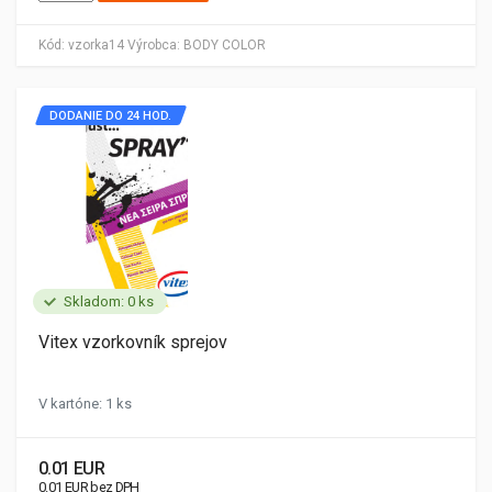
Kód:
vzorka14
Výrobca:
BODY COLOR
DODANIE DO 24 HOD.
Skladom: 0 ks
Vitex vzorkovník sprejov
V kartóne: 1 ks
0.01 EUR
0.01 EUR bez DPH