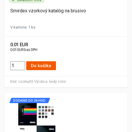
Smirdex vzorkový katalóg na brusivo
V kartóne: 1 ks
0.01 EUR
0.01 EUR bez DPH
Do košíka
Kód:
vzorka05
Výrobca:
body color
DODANIE DO 24 HOD.