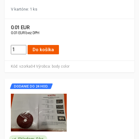
V kartóne: 1 ks
0.01 EUR
0.01 EUR bez DPH
Do košíka
Kód:
vzorka04
Výrobca:
body color
DODANIE DO 24 HOD.
Skladom: 0 ks