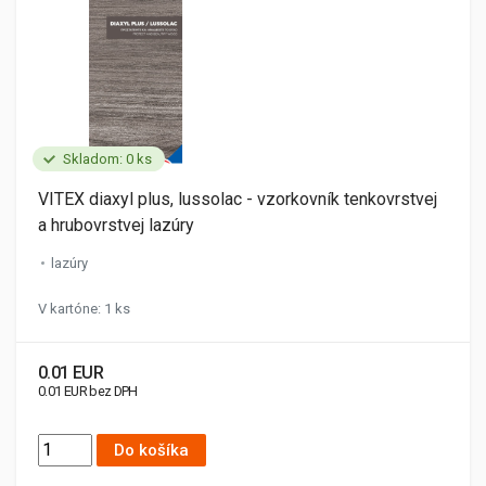
Skladom: 0 ks
VITEX diaxyl plus, lussolac - vzorkovník tenkovrstvej
a hrubovrstvej lazúry
lazúry
V kartóne: 1 ks
0.01 EUR
0.01 EUR bez DPH
Do košíka