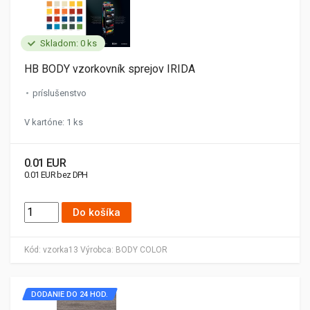
Skladom: 0 ks
HB BODY vzorkovník sprejov IRIDA
príslušenstvo
V kartóne: 1 ks
0.01 EUR
0.01 EUR bez DPH
Do košíka
Kód:
vzorka13
Výrobca:
BODY COLOR
DODANIE DO 24 HOD.