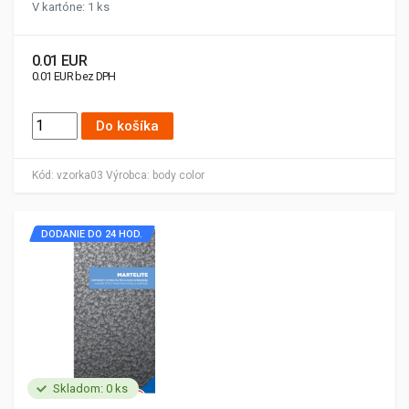
V kartóne: 1 ks
0.01 EUR
0.01 EUR bez DPH
Do košíka
Kód:
vzorka03
Výrobca:
body color
DODANIE DO 24 HOD.
Skladom: 0 ks