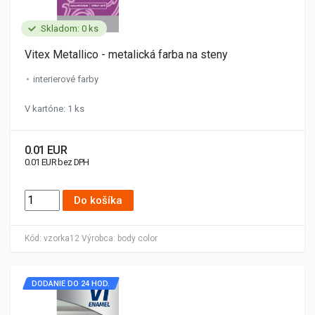
Skladom: 0 ks
Vitex Metallico - metalická farba na steny
interierové farby
V kartóne: 1 ks
0.01 EUR
0.01 EUR bez DPH
Do košíka
Kód:
vzorka12
Výrobca:
body color
DODANIE DO 24 HOD.