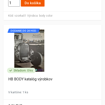
Do košíka
Kód:
vzorka01
Výrobca:
body color
DODANIE DO 24 HOD.
Skladom: 0 ks
HB BODY katalóg výrobkov
V kartóne: 1 ks