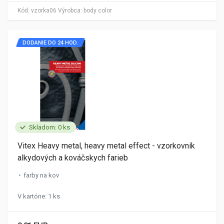
Kód:
vzorka06
Výrobca:
body color
DODANIE DO 24 HOD.
Skladom: 0 ks
Vitex Heavy metal, heavy metal effect - vzorkovník
alkydových a kováčskych farieb
farby na kov
V kartóne: 1 ks