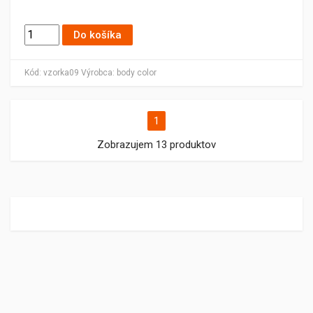
Do košíka
Kód:
vzorka09
Výrobca:
body color
1
Zobrazujem 13 produktov