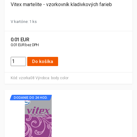
Vitex martelite - vzorkovník kladivkových farieb
V kartóne: 1 ks
0.01 EUR
0.01 EUR bez DPH
Do košíka
Kód:
vzorka08
Výrobca:
body color
DODANIE DO 24 HOD.