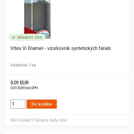
Skladom: 0 ks
Vitex Vi Enamel - vzorkovník syntetických farieb
V kartóne: 1 ks
0.01 EUR
0.01 EUR bez DPH
Do košíka
Kód:
vzorka11
Výrobca:
body color