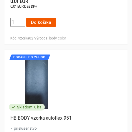
0.01 EUR
0.01 EUR bez DPH
Do košíka
Kód:
vzorka02
Výrobca:
body color
DODANIE DO 24 HOD.
Skladom: 0 ks
HB BODY vzorka autoflex 951
príslušenstvo