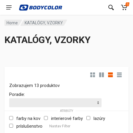
0
Home
KATALÓGY, VZORKY
KATALÓGY, VZORKY
Zobrazujem 13 produktov
Poradie:
ATRIBÚTY
farby na kov
interierové farby
lazúry
príslušenstvo
Nastav Filter