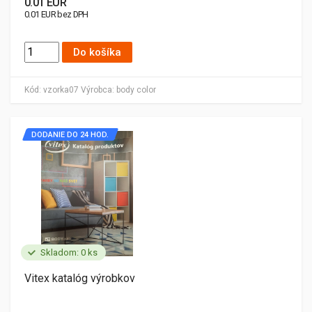
0.01 EUR
0.01 EUR bez DPH
Do košíka
Kód:
vzorka07
Výrobca:
body color
DODANIE DO 24 HOD.
Skladom: 0 ks
Vitex katalóg výrobkov