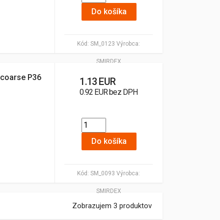
Do košíka
Kód:
SM_0123
Výrobca:
SMIRDEX
 coarse P36
1.13 EUR
0.92 EUR bez DPH
Do košíka
Kód:
SM_0093
Výrobca:
SMIRDEX
Zobrazujem 3 produktov