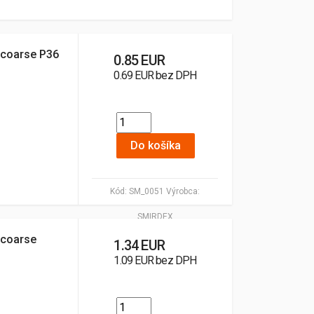
 coarse P36
0.85 EUR
0.69 EUR bez DPH
Do košíka
Kód:
SM_0051
Výrobca:
SMIRDEX
 coarse
1.34 EUR
1.09 EUR bez DPH