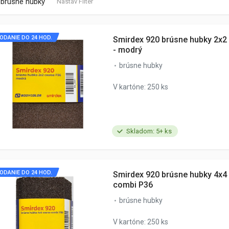
brúsne hubky
Nastav Filter
ODANIE DO 24 HOD.
Smirdex 920 brúsne hubky 2x2
- modrý
brúsne hubky
V kartóne: 250 ks
Skladom: 5+ ks
ODANIE DO 24 HOD.
Smirdex 920 brúsne hubky 4x4
combi P36
brúsne hubky
V kartóne: 250 ks