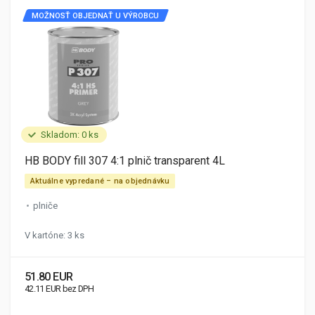
MOŽNOSŤ OBJEDNAŤ U VÝROBCU
Skladom: 0 ks
HB BODY fill 307 4:1 plnič transparent 4L
Aktuálne vypredané – na objednávku
plniče
V kartóne: 3 ks
51.80 EUR
42.11 EUR bez DPH