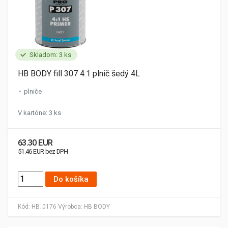
Skladom: 3 ks
HB BODY fill 307 4:1 plnič šedý 4L
plniče
V kartóne: 3 ks
63.30 EUR
51.46 EUR bez DPH
Do košíka
Kód:
HB_0176
Výrobca:
HB BODY