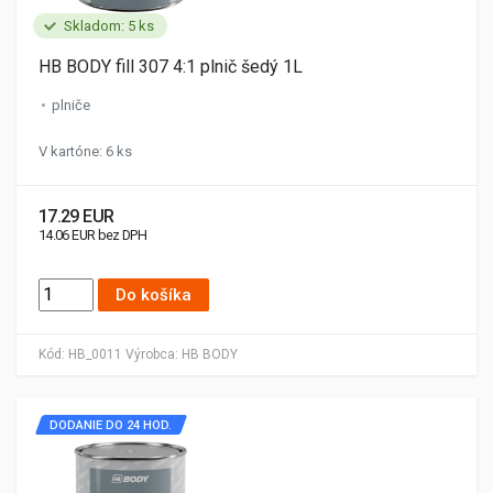
Skladom: 5 ks
HB BODY fill 307 4:1 plnič šedý 1L
plniče
V kartóne: 6 ks
17.29 EUR
14.06 EUR bez DPH
Do košíka
Kód:
HB_0011
Výrobca:
HB BODY
DODANIE DO 24 HOD.