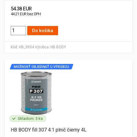
54.38 EUR
44.21 EUR bez DPH
Do košíka
Kód:
HB_9934
Výrobca:
HB BODY
MOŽNOSŤ OBJEDNAŤ U VÝROBCU
Skladom: 3 ks
HB BODY fill 307 4:1 plnič čierny 4L