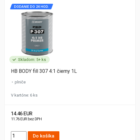
DODANIE DO 24 HOD.
Skladom: 5+ ks
HB BODY fill 307 4:1 čierny 1L
plniče
V kartóne: 6 ks
14.46 EUR
11.76 EUR bez DPH
Do košíka