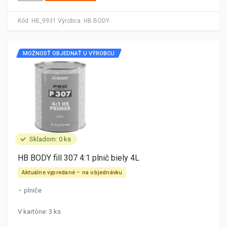
Kód:
HB_9931
Výrobca:
HB BODY
MOŽNOSŤ OBJEDNAŤ U VÝROBCU
Skladom: 0 ks
HB BODY fill 307 4:1 plnič biely 4L
Aktuálne vypredané – na objednávku
plniče
V kartóne: 3 ks