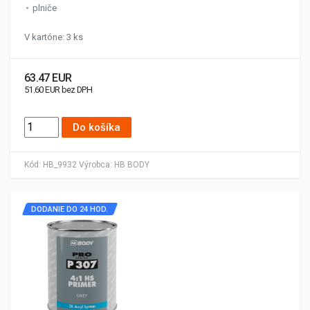
plniče
V kartóne: 3 ks
63.47 EUR
51.60 EUR bez DPH
Do košíka
Kód:
HB_9932
Výrobca:
HB BODY
DODANIE DO 24 HOD.