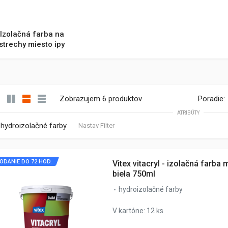
Izolačná farba na
strechy miesto ipy
Zobrazujem 6 produktov
Poradie:
ATRIBÚTY
hydroizolačné farby
Nastav Filter
ODANIE DO 72 HOD.
Vitex vitacryl - izolačná farba 
biela 750ml
hydroizolačné farby
V kartóne: 12 ks