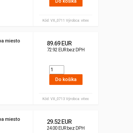
Do košíka
Kód:
VX_0711
Výrobca:
vitex
ba miesto
89.69 EUR
72.92 EUR bez DPH
Do košíka
Kód:
VX_0713
Výrobca:
vitex
ba miesto
29.52 EUR
24.00 EUR bez DPH