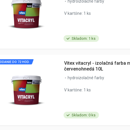
hydroizolačné farby
V kartóne: 1 ks
Skladom: 1 ks
ODANIE DO 72 HOD.
Vitex vitacryl - izolačná farba 
červenohnedá 10L
hydroizolačné farby
V kartóne: 1 ks
Skladom: 0 ks