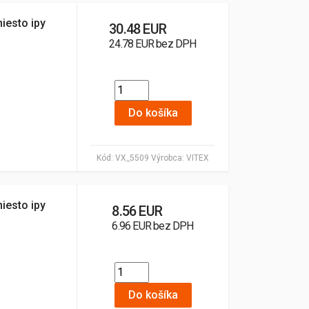
miesto ipy
30.48 EUR
24.78 EUR bez DPH
Do košíka
Kód:
VX_5509
Výrobca:
VITEX
miesto ipy
8.56 EUR
6.96 EUR bez DPH
Do košíka