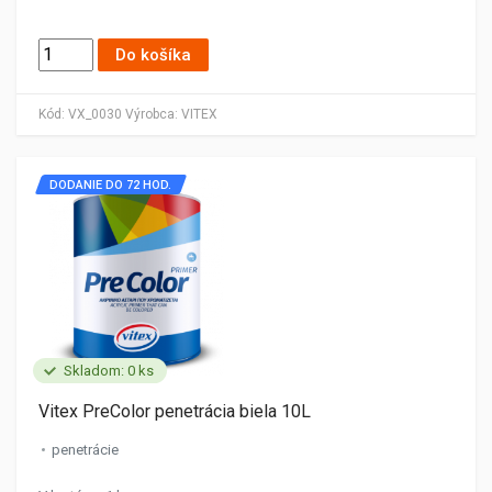
Do košíka
Kód:
VX_0030
Výrobca:
VITEX
DODANIE DO 72 HOD.
Skladom: 0 ks
Vitex PreColor penetrácia biela 10L
penetrácie