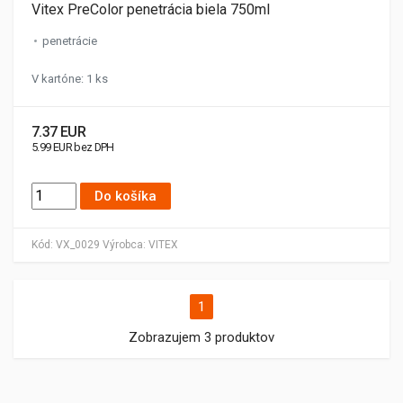
Vitex PreColor penetrácia biela 750ml
penetrácie
V kartóne: 1 ks
7.37 EUR
5.99 EUR bez DPH
Do košíka
Kód:
VX_0029
Výrobca:
VITEX
1
Zobrazujem 3 produktov