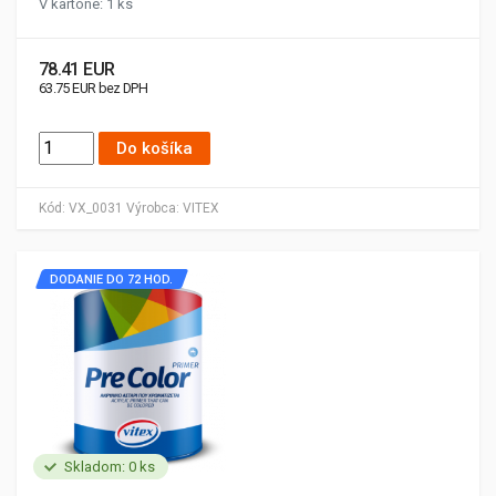
V kartóne: 1 ks
78.41 EUR
63.75 EUR bez DPH
Do košíka
Kód:
VX_0031
Výrobca:
VITEX
DODANIE DO 72 HOD.
Skladom: 0 ks