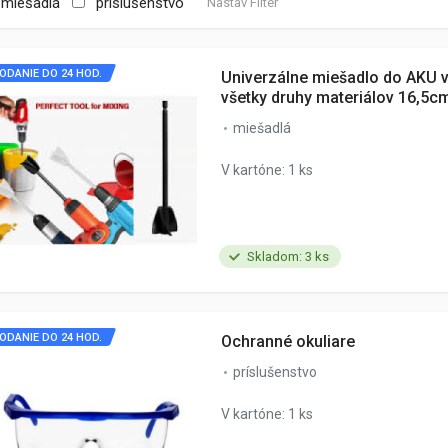
miešadlá
príslušenstvo
Nastav Filter
ODANIE DO 24 HOD.
Univerzálne miešadlo do AKU v
všetky druhy materiálov 16,5c
miešadlá
V kartóne: 1 ks
Skladom: 3 ks
ODANIE DO 24 HOD.
Ochranné okuliare
príslušenstvo
V kartóne: 1 ks