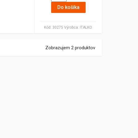
Do košíka
Kód:
30275
Výrobca:
ITALKO
Zobrazujem 2 produktov