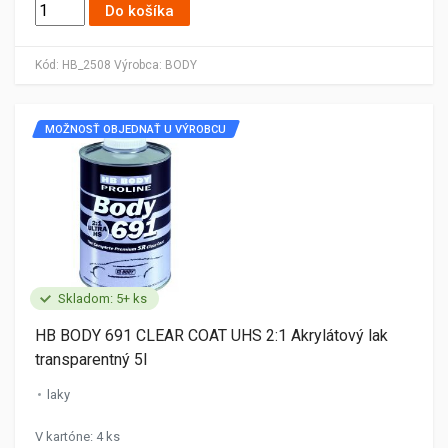
Do košíka
Kód:
HB_2508
Výrobca:
BODY
MOŽNOSŤ OBJEDNAŤ U VÝROBCU
Skladom: 5+ ks
HB BODY 691 CLEAR COAT UHS 2:1 Akrylátový lak
transparentný 5l
laky
V kartóne: 4 ks