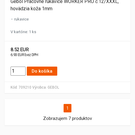
Gebol Pracovné rukavice WORKER PRO č.12/XXXL,
hovädzia koža 1mm
rukavice
V kartóne: 1 ks
8.52 EUR
6.93 EUR bez DPH
Do košíka
Kód:
709210
Výrobca:
GEBOL
1
Zobrazujem 7 produktov