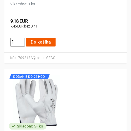
V kartóne: 1 ks
9.18 EUR
7.46 EUR bez DPH
Do košíka
Kód:
709213
Výrobca:
GEBOL
DODANIE DO 24 HOD.
Skladom: 5+ ks