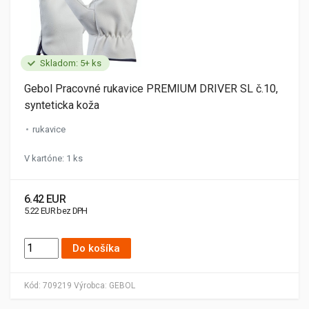
Skladom: 5+ ks
Gebol Pracovné rukavice PREMIUM DRIVER SL č.10,
synteticka koža
rukavice
V kartóne: 1 ks
6.42 EUR
5.22 EUR bez DPH
Do košíka
Kód:
709219
Výrobca:
GEBOL