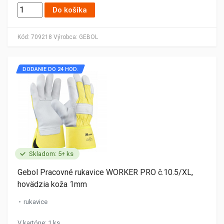
Do košíka
Kód:
709218
Výrobca:
GEBOL
DODANIE DO 24 HOD.
Skladom: 5+ ks
Gebol Pracovné rukavice WORKER PRO č.10.5/XL,
hovädzia koža 1mm
rukavice
V kartóne: 1 ks