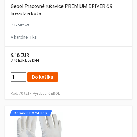
Gebol Pracovné rukavice PREMIUM DRIVER č.9,
hovädzia koža
rukavice
V kartóne: 1 ks
9.18 EUR
7.46 EUR bez DPH
Do košíka
Kód:
709214
Výrobca:
GEBOL
DODANIE DO 24 HOD.