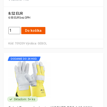
8.52 EUR
6.93 EUR bez DPH
Do košíka
Kód:
709209
Výrobca:
GEBOL
DODANIE DO 24 HOD.
Skladom: 5+ ks