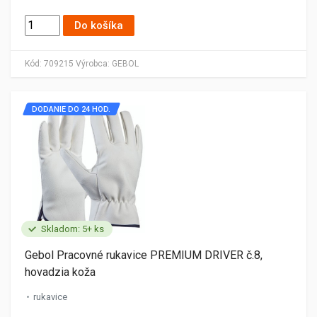
Do košíka
Kód:
709215
Výrobca:
GEBOL
DODANIE DO 24 HOD.
Skladom: 5+ ks
Gebol Pracovné rukavice PREMIUM DRIVER č.8,
hovadzia koža
rukavice