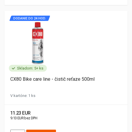
DODANIE DO 24 HOD.
Skladom: 5+ ks
CX80 Bike care line - čistič reťaze 500ml
V kartóne: 1 ks
11.23 EUR
9.13 EUR bez DPH