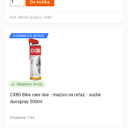
Do košíka
Kód:
48328
Výrobca:
CX80
DODANIE DO 24 HOD.
Skladom: 5+ ks
CX80 Bike care line - mazivo na reťaz - suché
duospray 500ml
V kartóne: 1 ks