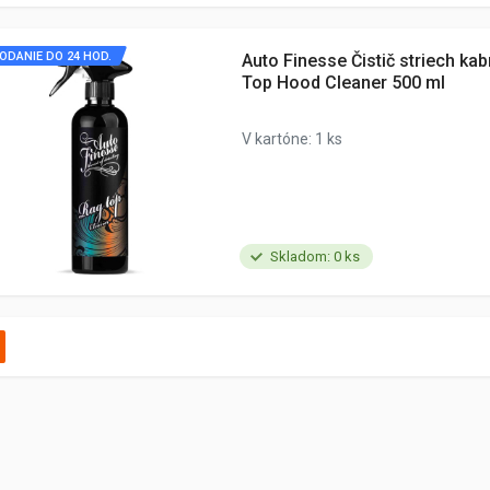
ODANIE DO 24 HOD.
Auto Finesse Čistič striech kab
Top Hood Cleaner 500 ml
V kartóne: 1 ks
Skladom: 0 ks