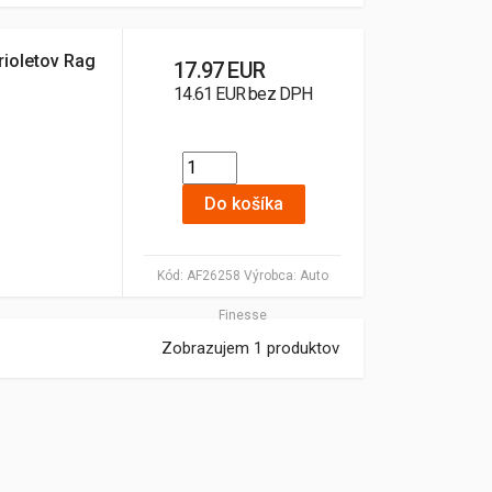
rioletov Rag
17.97 EUR
14.61 EUR bez DPH
Do košíka
Kód:
AF26258
Výrobca:
Auto
Finesse
Zobrazujem 1 produktov