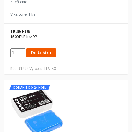
leštenie
V kartóne: 1 ks
18.45 EUR
15.00 EUR bez DPH
Do košíka
Kód:
91492
Výrobca:
ITALKO
DODANIE DO 24 HOD.