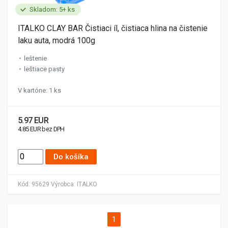
Skladom: 5+ ks
ITALKO CLAY BAR Čistiaci íl, čistiaca hlina na čistenie
laku auta, modrá 100g
leštenie
leštiace pasty
V kartóne: 1 ks
5.97 EUR
4.85 EUR bez DPH
Do košíka
Kód:
95629
Výrobca:
ITALKO
1