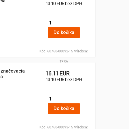
ela
13.10 EUR bez DPH
Do košíka
Kód:
60760-00092-15
Výrobca:
TESA
označovacia
16.11 EUR
tá
13.10 EUR bez DPH
Do košíka
Kód:
60760-00093-15
Výrobca: