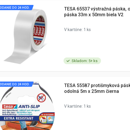
ODANIE DO 24 HOD.
TESA 65537 výstražná páska, 
páska 33m x 50mm biela V2
V kartóne: 1 ks
Skladom: 5+ ks
ODANIE DO 24 HOD.
TESA 55587 protišmyková pásk
odolná 5m x 25mm čierna
V kartóne: 1 ks