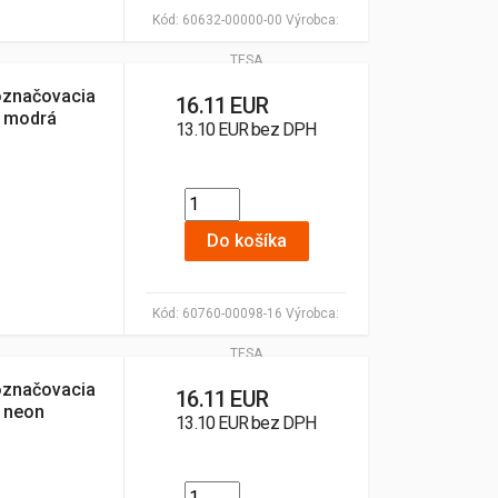
Kód:
60632-00000-00
Výrobca:
TESA
označovacia
16.11 EUR
m modrá
13.10 EUR bez DPH
Do košíka
Kód:
60760-00098-16
Výrobca:
TESA
označovacia
16.11 EUR
 neon
13.10 EUR bez DPH