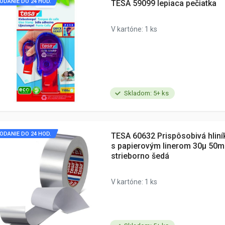
ODANIE DO 24 HOD.
TESA 59099 lepiaca pečiatka
V kartóne: 1 ks
Skladom: 5+ ks
ODANIE DO 24 HOD.
TESA 60632 Prispôsobivá hlin
s papierovým linerom 30µ 50
strieborno šedá
V kartóne: 1 ks