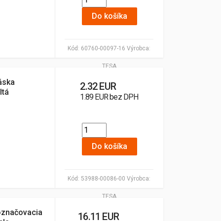
Do košíka
Kód:
60760-00097-16
Výrobca:
TESA
áska
2.32 EUR
ltá
1.89 EUR bez DPH
Do košíka
Kód:
53988-00086-00
Výrobca:
TESA
označovacia
16.11 EUR