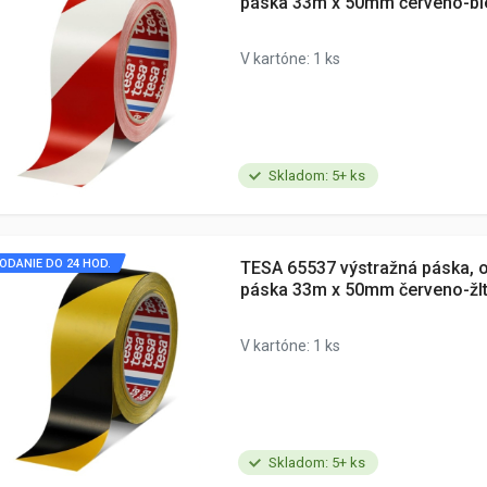
páska 33m x 50mm červeno-bi
V kartóne: 1 ks
Skladom: 5+ ks
ODANIE DO 24 HOD.
TESA 65537 výstražná páska, 
páska 33m x 50mm červeno-žl
V kartóne: 1 ks
Skladom: 5+ ks