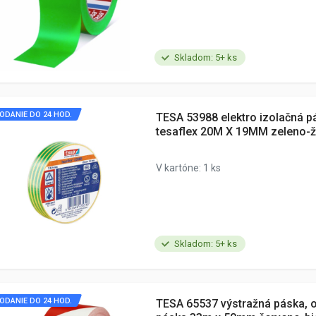
Skladom: 5+ ks
ODANIE DO 24 HOD.
TESA 53988 elektro izolačná p
tesaflex 20M X 19MM zeleno-ž
V kartóne: 1 ks
Skladom: 5+ ks
ODANIE DO 24 HOD.
TESA 65537 výstražná páska, 