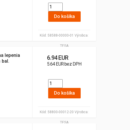
Do košíka
Kód:
58588-00000-01
Výrobca:
TESA
a lepenia
6.94 EUR
 bal.
5.64 EUR bez DPH
Do košíka
Kód:
58800-00012-20
Výrobca:
TESA