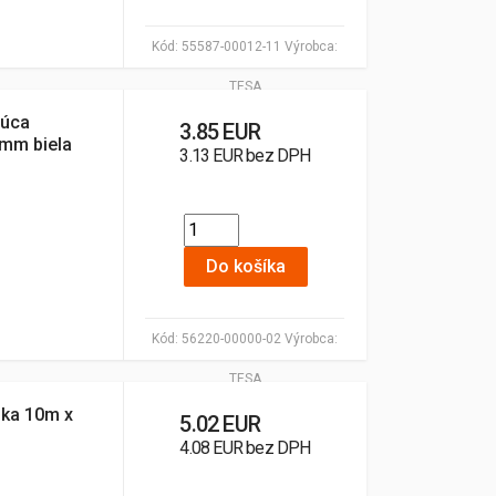
Kód:
55587-00012-11
Výrobca:
TESA
júca
3.85 EUR
mm biela
3.13 EUR bez DPH
Do košíka
Kód:
56220-00000-02
Výrobca:
TESA
ska 10m x
5.02 EUR
4.08 EUR bez DPH