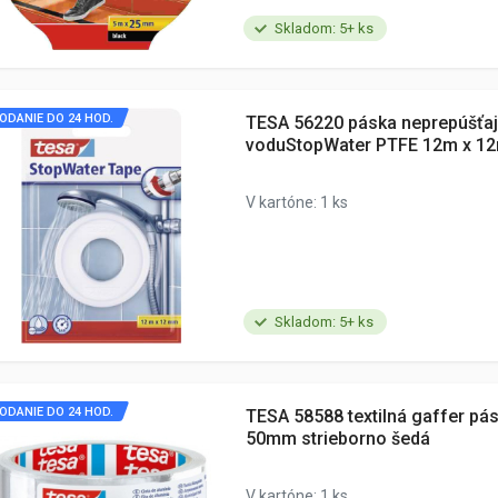
Skladom: 5+ ks
ODANIE DO 24 HOD.
TESA 56220 páska neprepúšťa
voduStopWater PTFE 12m x 12
V kartóne: 1 ks
Skladom: 5+ ks
ODANIE DO 24 HOD.
TESA 58588 textilná gaffer pá
50mm strieborno šedá
V kartóne: 1 ks