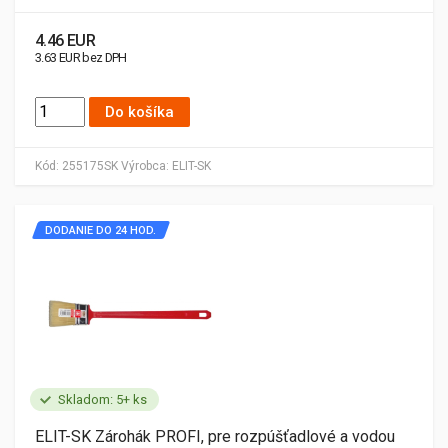
4.46 EUR
3.63 EUR bez DPH
Do košíka
Kód:
255175SK
Výrobca:
ELIT-SK
DODANIE DO 24 HOD.
Skladom: 5+ ks
ELIT-SK Zárohák PROFI, pre rozpúšťadlové a vodou