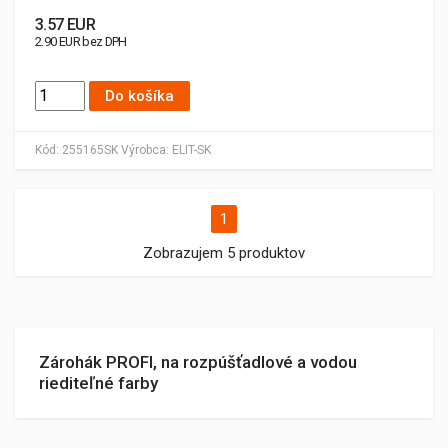
3.57 EUR
2.90 EUR bez DPH
Do košíka
Kód:
255165SK
Výrobca:
ELIT-SK
1
Zobrazujem 5 produktov
Zárohák PROFI, na rozpúšťadlové a vodou
riediteľné farby