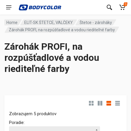
0
Home
ELIT-SK ŠTETCE, VALČEKY
Štetce - zároháky
Zárohák PROFI, na rozpúšťadlové a vodou riediteľné farby
Zárohák PROFI, na
rozpúšťadlové a vodou
riediteľné farby
Zobrazujem 5 produktov
Poradie: