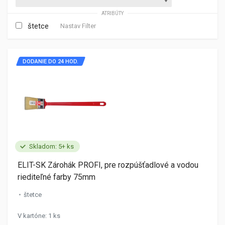
ATRIBÚTY
štetce
Nastav Filter
DODANIE DO 24 HOD.
Skladom: 5+ ks
ELIT-SK Zárohák PROFI, pre rozpúšťadlové a vodou
riediteľné farby 75mm
štetce
V kartóne: 1 ks