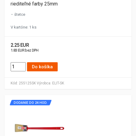
riediteľné farby 25mm
štetce
V kartóne: 1 ks
2.25 EUR
1.83 EUR bez DPH
Do košíka
Kód:
255125SK
Výrobca:
ELIT-SK
DODANIE DO 24 HOD.