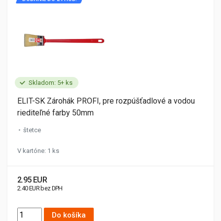
Skladom: 5+ ks
ELIT-SK Zárohák PROFI, pre rozpúšťadlové a vodou
riediteľné farby 50mm
štetce
V kartóne: 1 ks
2.95 EUR
2.40 EUR bez DPH
Do košíka