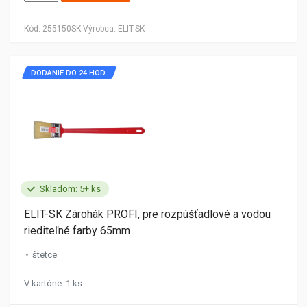
Kód:
255150SK
Výrobca:
ELIT-SK
DODANIE DO 24 HOD.
Skladom: 5+ ks
ELIT-SK Zárohák PROFI, pre rozpúšťadlové a vodou
riediteľné farby 65mm
štetce
V kartóne: 1 ks