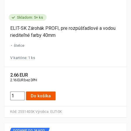
Skladom: 5+ ks
ELIT-SK Zárohák PROFI, pre rozpúšťadlové a vodou
riediteľné farby 40mm
štetce
V kartóne: 1 ks
2.66 EUR
2.16 EUR bez DPH
Do košíka
Kód:
255140SK
Výrobca:
ELIT-SK
DODANIE DO 24 HOD.