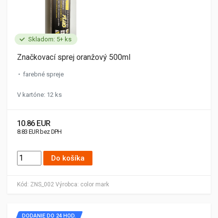
Skladom: 5+ ks
Značkovací sprej oranžový 500ml
farebné spreje
V kartóne: 12 ks
10.86 EUR
8.83 EUR bez DPH
Do košíka
Kód:
ZNS_002
Výrobca:
color mark
DODANIE DO 24 HOD.