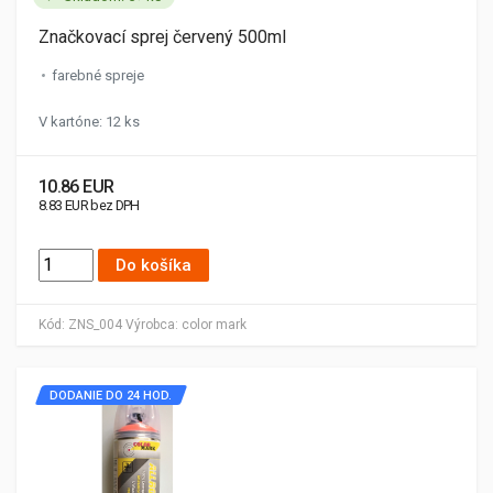
Značkovací sprej červený 500ml
farebné spreje
V kartóne: 12 ks
10.86 EUR
8.83 EUR bez DPH
Do košíka
Kód:
ZNS_004
Výrobca:
color mark
DODANIE DO 24 HOD.