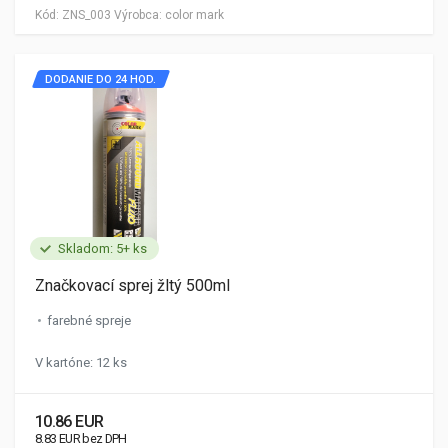
Kód:
ZNS_003
Výrobca:
color mark
DODANIE DO 24 HOD.
Skladom: 5+ ks
Značkovací sprej žltý 500ml
farebné spreje
V kartóne: 12 ks
10.86 EUR
8.83 EUR bez DPH