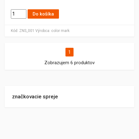
Do košíka
Kód:
ZNS_001
Výrobca:
color mark
1
Zobrazujem 6 produktov
značkovacie spreje