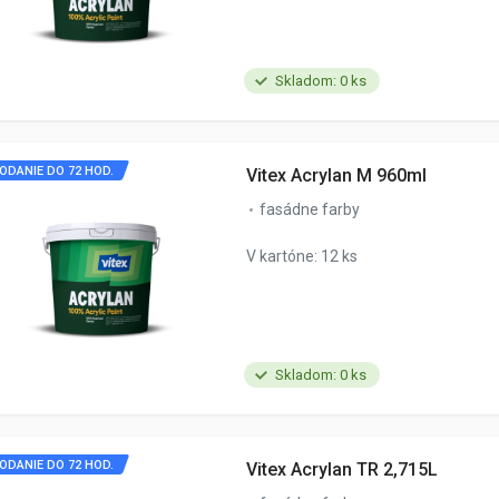
Skladom: 0 ks
ODANIE DO 72 HOD.
Vitex Acrylan M 960ml
fasádne farby
V kartóne: 12 ks
Skladom: 0 ks
ODANIE DO 72 HOD.
Vitex Acrylan TR 2,715L