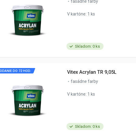
fasádne farby
V kartóne: 1 ks
Skladom: 0 ks
ODANIE DO 72 HOD.
Vitex Acrylan TR 9,05L
fasádne farby
V kartóne: 1 ks
Skladom: 0 ks