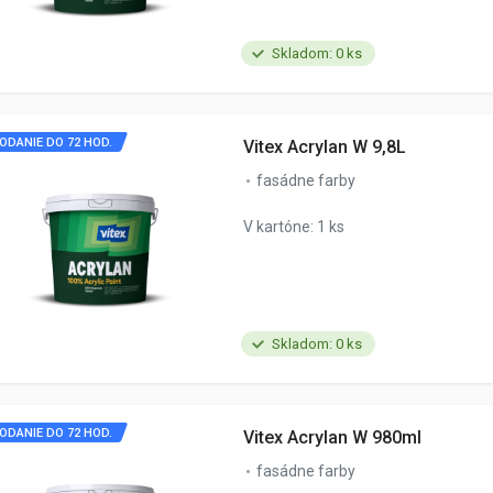
Skladom: 0 ks
ODANIE DO 72 HOD.
Vitex Acrylan W 9,8L
fasádne farby
V kartóne: 1 ks
Skladom: 0 ks
ODANIE DO 72 HOD.
Vitex Acrylan W 980ml
fasádne farby