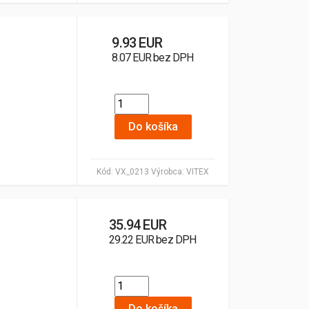
9.93 EUR
8.07 EUR bez DPH
Do košíka
Kód:
VX_0213
Výrobca:
VITEX
35.94 EUR
29.22 EUR bez DPH
Do košíka