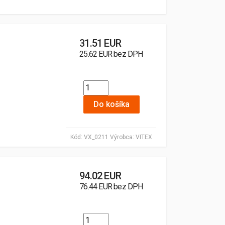
31.51 EUR
25.62 EUR bez DPH
Do košíka
Kód:
VX_0211
Výrobca:
VITEX
94.02 EUR
76.44 EUR bez DPH