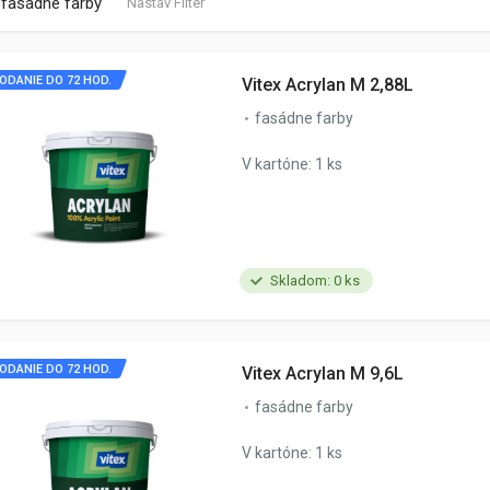
fasádne farby
Nastav Filter
ODANIE DO 72 HOD.
Vitex Acrylan M 2,88L
fasádne farby
V kartóne: 1 ks
Skladom: 0 ks
ODANIE DO 72 HOD.
Vitex Acrylan M 9,6L
fasádne farby
V kartóne: 1 ks