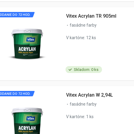
ODANIE DO 72 HOD.
Vitex Acrylan TR 905ml
fasádne farby
V kartóne: 12 ks
Skladom: 0 ks
ODANIE DO 72 HOD.
Vitex Acrylan W 2,94L
fasádne farby
V kartóne: 1 ks