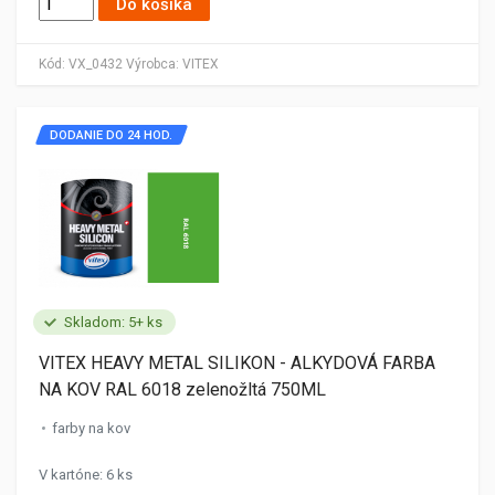
Do košíka
Kód:
VX_0432
Výrobca:
VITEX
DODANIE DO 24 HOD.
Skladom: 5+ ks
VITEX HEAVY METAL SILIKON - ALKYDOVÁ FARBA
NA KOV RAL 6018 zelenožltá 750ML
farby na kov
V kartóne: 6 ks