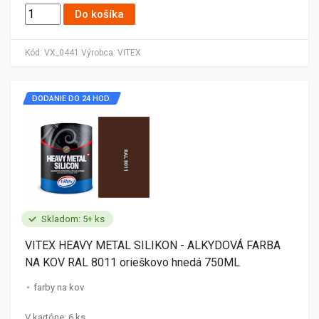
Do košíka
Kód:
VX_0441
Výrobca:
VITEX
DODANIE DO 24 HOD.
Skladom: 5+ ks
VITEX HEAVY METAL SILIKON - ALKYDOVÁ FARBA
NA KOV RAL 8011 orieškovo hnedá 750ML
farby na kov
V kartóne: 6 ks