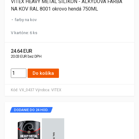
VITEX HEAVY METAL SILIKON - ALKYDOVÁ FARBA
NA KOV RAL 8001 okrovo hendá 750ML
farby na kov
V kartóne: 6 ks
24.64 EUR
20.03 EUR bez DPH
Do košíka
Kód:
VX_0437
Výrobca:
VITEX
DODANIE DO 24 HOD.