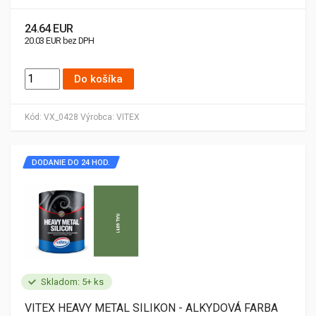
24.64 EUR
20.03 EUR bez DPH
Do košíka
Kód:
VX_0428
Výrobca:
VITEX
DODANIE DO 24 HOD.
Skladom: 5+ ks
VITEX HEAVY METAL SILIKON - ALKYDOVÁ FARBA