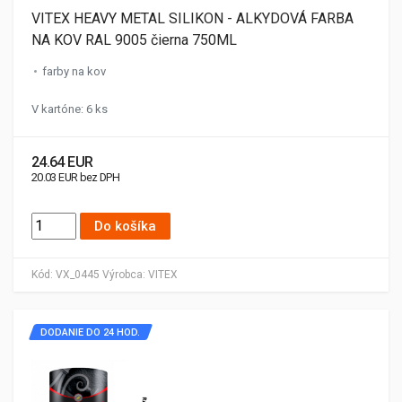
VITEX HEAVY METAL SILIKON - ALKYDOVÁ FARBA
NA KOV RAL 9005 čierna 750ML
farby na kov
V kartóne: 6 ks
24.64 EUR
20.03 EUR bez DPH
Do košíka
Kód:
VX_0445
Výrobca:
VITEX
DODANIE DO 24 HOD.