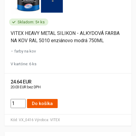
Skladom: 5+ ks
VITEX HEAVY METAL SILIKON - ALKYDOVÁ FARBA
NA KOV RAL 5010 enziánovo modrá 750ML
farby na kov
V kartóne: 6 ks
24.64 EUR
20.03 EUR bez DPH
Do košíka
Kód:
VX_0416
Výrobca:
VITEX