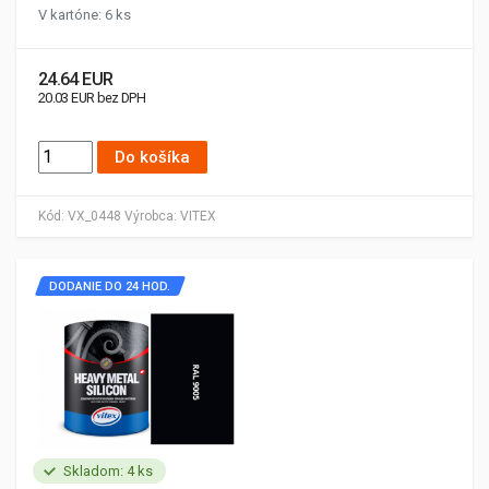
V kartóne: 6 ks
24.64 EUR
20.03 EUR bez DPH
Do košíka
Kód:
VX_0448
Výrobca:
VITEX
DODANIE DO 24 HOD.
Skladom: 4 ks