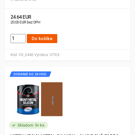
24.64 EUR
20.03 EUR bez DPH
Do košíka
Kód:
VX_0440
Výrobca:
VITEX
DODANIE DO 24 HOD.
Skladom: 5+ ks