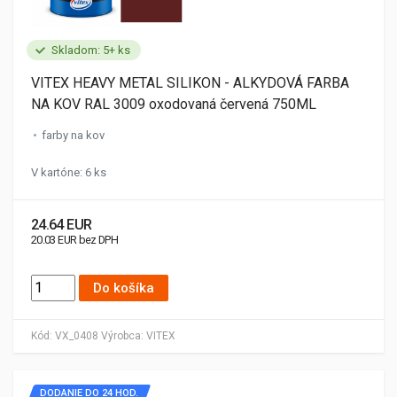
Skladom: 5+ ks
VITEX HEAVY METAL SILIKON - ALKYDOVÁ FARBA
NA KOV RAL 3009 oxodovaná červená 750ML
farby na kov
V kartóne: 6 ks
24.64 EUR
20.03 EUR bez DPH
Do košíka
Kód:
VX_0408
Výrobca:
VITEX
DODANIE DO 24 HOD.