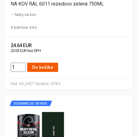
NA KOV RAL 6011 rezedovo zelená 750ML
farby na kov
V kartóne: 6 ks
24.64 EUR
20.03 EUR bez DPH
Do košíka
Kód:
VX_0427
Výrobca:
VITEX
DODANIE DO 24 HOD.