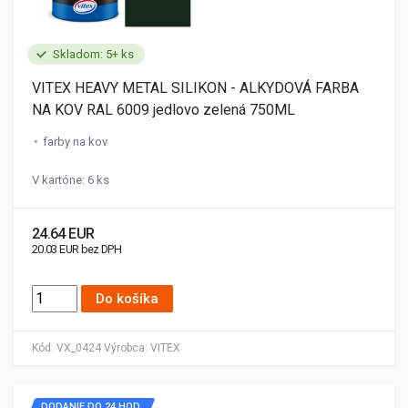
Skladom: 5+ ks
VITEX HEAVY METAL SILIKON - ALKYDOVÁ FARBA
NA KOV RAL 6009 jedlovo zelená 750ML
farby na kov
V kartóne: 6 ks
24.64 EUR
20.03 EUR bez DPH
Do košíka
Kód:
VX_0424
Výrobca:
VITEX
DODANIE DO 24 HOD.