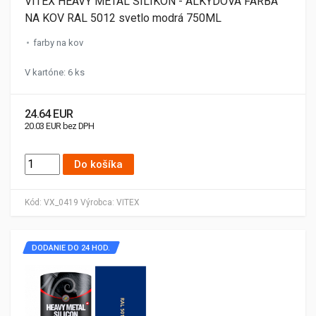
VITEX HEAVY METAL SILIKON - ALKYDOVÁ FARBA
NA KOV RAL 5012 svetlo modrá 750ML
farby na kov
V kartóne: 6 ks
24.64 EUR
20.03 EUR bez DPH
Do košíka
Kód:
VX_0419
Výrobca:
VITEX
DODANIE DO 24 HOD.