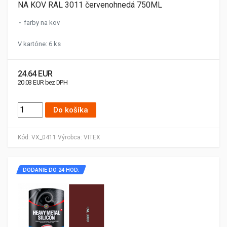
NA KOV RAL 3011 červenohnedá 750ML
farby na kov
V kartóne: 6 ks
24.64 EUR
20.03 EUR bez DPH
Do košíka
Kód:
VX_0411
Výrobca:
VITEX
DODANIE DO 24 HOD.