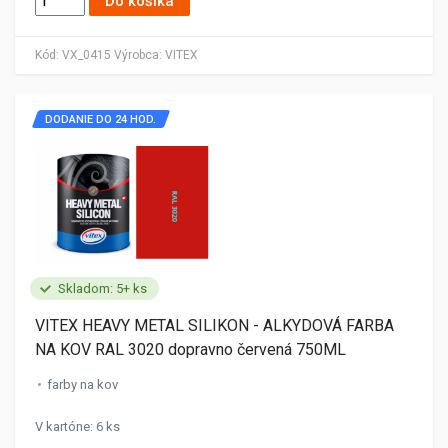
Do košíka
Kód:
VX_0415
Výrobca:
VITEX
DODANIE DO 24 HOD.
Skladom: 5+ ks
VITEX HEAVY METAL SILIKON - ALKYDOVÁ FARBA
NA KOV RAL 3020 dopravno červená 750ML
farby na kov
V kartóne: 6 ks