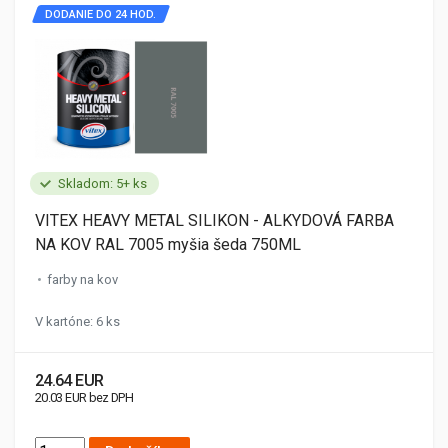
DODANIE DO 24 HOD.
Skladom: 5+ ks
VITEX HEAVY METAL SILIKON - ALKYDOVÁ FARBA
NA KOV RAL 7005 myšia šeda 750ML
farby na kov
V kartóne: 6 ks
24.64 EUR
20.03 EUR bez DPH