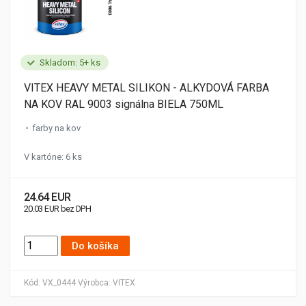
Skladom: 5+ ks
VITEX HEAVY METAL SILIKON - ALKYDOVÁ FARBA
NA KOV RAL 9003 signálna BIELA 750ML
farby na kov
V kartóne: 6 ks
24.64 EUR
20.03 EUR bez DPH
Do košíka
Kód:
VX_0444
Výrobca:
VITEX