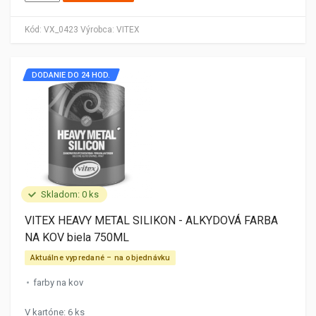
Kód:
VX_0423
Výrobca:
VITEX
DODANIE DO 24 HOD.
Skladom: 0 ks
VITEX HEAVY METAL SILIKON - ALKYDOVÁ FARBA
NA KOV biela 750ML
Aktuálne vypredané – na objednávku
farby na kov
V kartóne: 6 ks