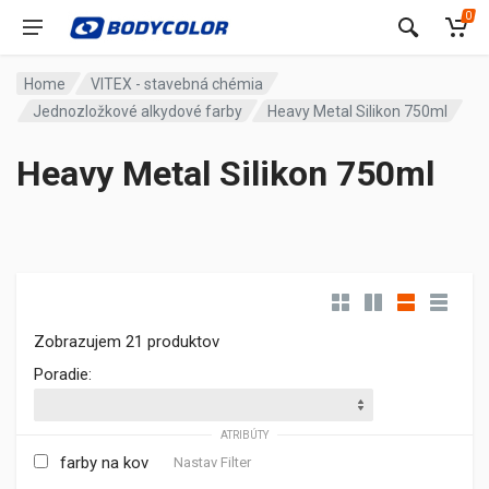
0
Home
VITEX - stavebná chémia
Jednozložkové alkydové farby
Heavy Metal Silikon 750ml
Heavy Metal Silikon 750ml
Zobrazujem 21 produktov
Poradie:
ATRIBÚTY
farby na kov
Nastav Filter