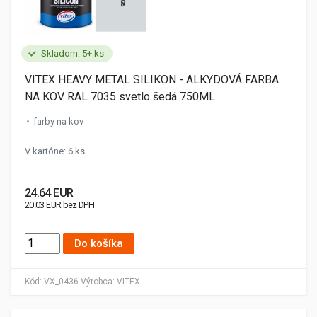
Skladom: 5+ ks
VITEX HEAVY METAL SILIKON - ALKYDOVÁ FARBA
NA KOV RAL 7035 svetlo šedá 750ML
farby na kov
V kartóne: 6 ks
24.64 EUR
20.03 EUR bez DPH
Do košíka
Kód:
VX_0436
Výrobca:
VITEX