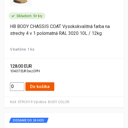
Skladom: 5+ ks
HB BODY CHASSIS COAT Vysokokvalitná farba na
strechy 4 v 1 polomatná RAL 3020 10L / 12kg
V kartóne: 1 ks
128.00 EUR
104.07 EUR bez DPH
Do košíka
Kód:
STRCH19
Výrobca:
BODY COLOR
DODANIE DO 24 HOD.