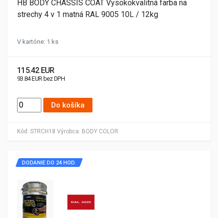
HB BODY CHASSIS COAT Vysokokvalitná farba na
strechy 4 v 1 matná RAL 9005 10L / 12kg
V kartóne: 1 ks
115.42 EUR
93.84 EUR bez DPH
Do košíka
Kód:
STRCH18
Výrobca:
BODY COLOR
DODANIE DO 24 HOD.