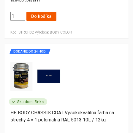
93.84 EUR bez DPH
Do košíka
Kód:
STRCH02
Výrobca:
BODY COLOR
DODANIE DO 24 HOD.
Skladom: 5+ ks
HB BODY CHASSIS COAT Vysokokvalitná farba na
strechy 4 v 1 polomatná RAL 5013 10L / 12kg