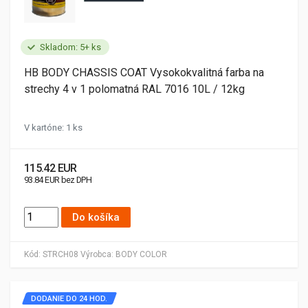
Skladom: 5+ ks
HB BODY CHASSIS COAT Vysokokvalitná farba na
strechy 4 v 1 polomatná RAL 7016 10L / 12kg
V kartóne: 1 ks
115.42 EUR
93.84 EUR bez DPH
Do košíka
Kód:
STRCH08
Výrobca:
BODY COLOR
DODANIE DO 24 HOD.