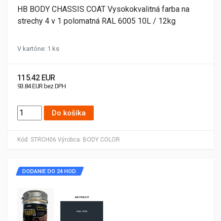
HB BODY CHASSIS COAT Vysokokvalitná farba na
strechy 4 v 1 polomatná RAL 6005 10L / 12kg
V kartóne: 1 ks
115.42 EUR
93.84 EUR bez DPH
Do košíka
Kód:
STRCH06
Výrobca:
BODY COLOR
DODANIE DO 24 HOD.