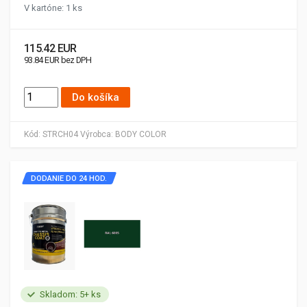
V kartóne: 1 ks
115.42 EUR
93.84 EUR bez DPH
Do košíka
Kód:
STRCH04
Výrobca:
BODY COLOR
DODANIE DO 24 HOD.
Skladom: 5+ ks