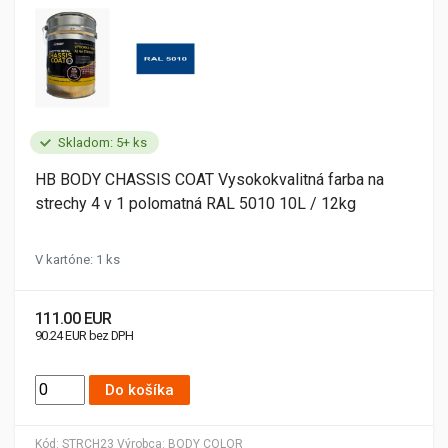
Skladom: 5+ ks
HB BODY CHASSIS COAT Vysokokvalitná farba na
strechy 4 v 1 polomatná RAL 5010 10L / 12kg
V kartóne: 1 ks
111.00 EUR
90.24 EUR bez DPH
Do košíka
Kód:
STRCH23
Výrobca:
BODY COLOR