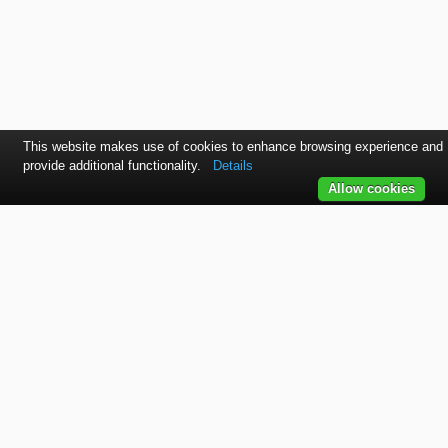
This website makes use of cookies to enhance browsing experience and
provide additional functionality.
Details
Allow cookies
Kontaktujte nás
SVET autolakov, náradia, stavebnej chémie a doplnkov.
TELEFÓN
+421 915 536 901
EMAIL