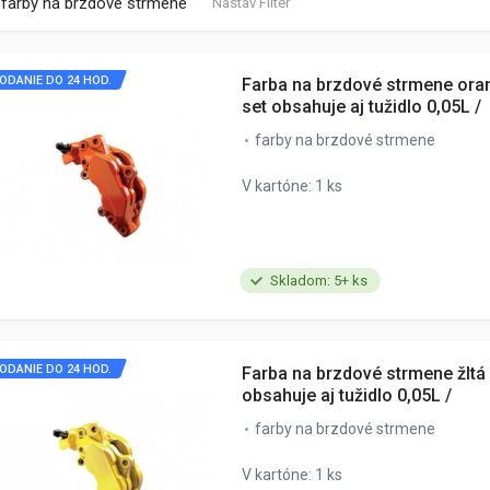
farby na brzdové strmene
Nastav Filter
ODANIE DO 24 HOD.
Farba na brzdové strmene oran
set obsahuje aj tužidlo 0,05L /
farby na brzdové strmene
V kartóne: 1 ks
Skladom: 5+ ks
ODANIE DO 24 HOD.
Farba na brzdové strmene žltá 
obsahuje aj tužidlo 0,05L /
farby na brzdové strmene
V kartóne: 1 ks