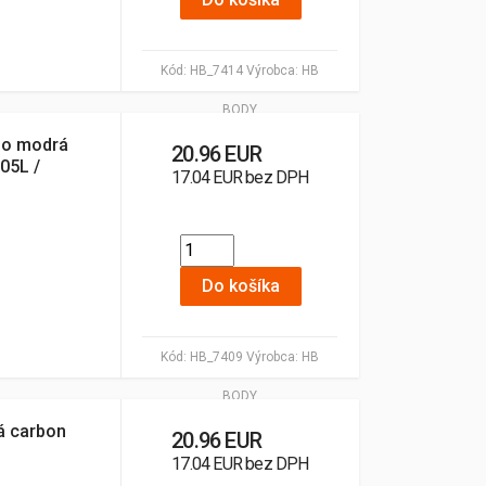
Kód:
HB_7414
Výrobca:
HB
BODY
bo modrá
20.96 EUR
,05L /
17.04 EUR bez DPH
Do košíka
Kód:
HB_7409
Výrobca:
HB
BODY
á carbon
20.96 EUR
17.04 EUR bez DPH