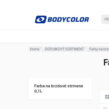
Home
DOPLNKOVÝ SORTIMENT
Farby na brz
F
Farba na brzdové strmene
0,1L