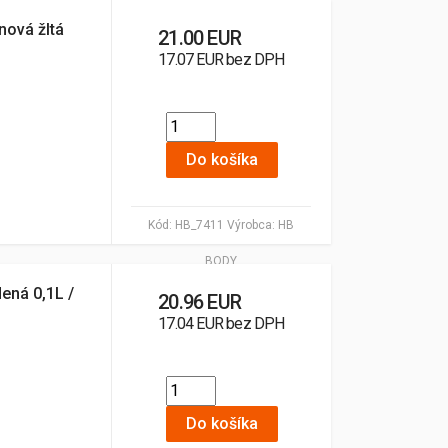
nová žltá
21.00 EUR
17.07 EUR bez DPH
Do košíka
Kód:
HB_7411
Výrobca:
HB
BODY
ená 0,1L /
20.96 EUR
17.04 EUR bez DPH
Do košíka