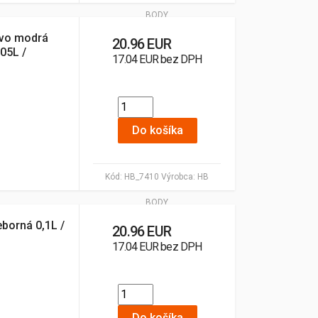
BODY
avo modrá
20.96 EUR
,05L /
17.04 EUR bez DPH
Do košíka
Kód:
HB_7410
Výrobca:
HB
BODY
eborná 0,1L /
20.96 EUR
17.04 EUR bez DPH
Do košíka