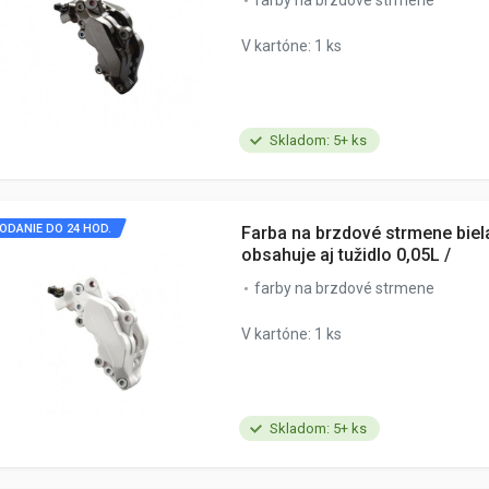
farby na brzdové strmene
V kartóne: 1 ks
Skladom: 5+ ks
ODANIE DO 24 HOD.
Farba na brzdové strmene biela
obsahuje aj tužidlo 0,05L /
farby na brzdové strmene
V kartóne: 1 ks
Skladom: 5+ ks