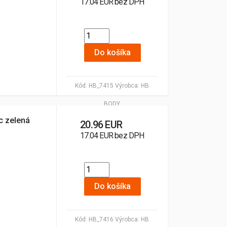
17.04 EUR bez DPH
Do košíka
Kód:
HB_7415
Výrobca:
HB
BODY
c zelená
20.96 EUR
17.04 EUR bez DPH
Do košíka
Kód:
HB_7416
Výrobca:
HB