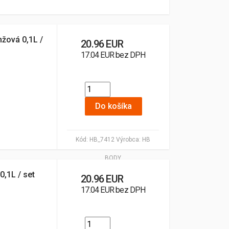
žová 0,1L /
20.96 EUR
17.04 EUR bez DPH
Do košíka
Kód:
HB_7412
Výrobca:
HB
BODY
0,1L / set
20.96 EUR
17.04 EUR bez DPH