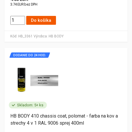
3.74 EUR bez DPH
Do košíka
Kód:
HB_3361
Výrobca:
HB BODY
DODANIE DO 24 HOD.
Skladom: 5+ ks
HB BODY 410 chassis coat, polomat - farba na kov a
strechy 4 v 1 RAL 9006 sprej 400ml