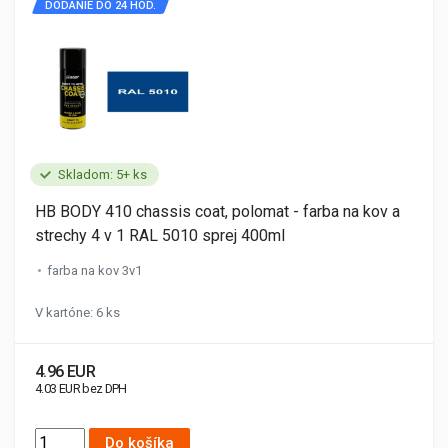
DODANIE DO 24 HOD.
Skladom: 5+ ks
HB BODY 410 chassis coat, polomat - farba na kov a
strechy 4 v 1 RAL 5010 sprej 400ml
farba na kov 3v1
V kartóne: 6 ks
4.96 EUR
4.03 EUR bez DPH
Do košíka