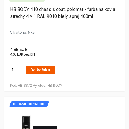
HB BODY 410 chassis coat, polomat - farba na kov a
strechy 4 v 1 RAL 9010 biely sprej 400ml
V kartóne: 6 ks
4.98 EUR
4.05 EUR bez DPH
Do košíka
Kód:
HB_3372
Výrobca:
HB BODY
DODANIE DO 24 HOD.