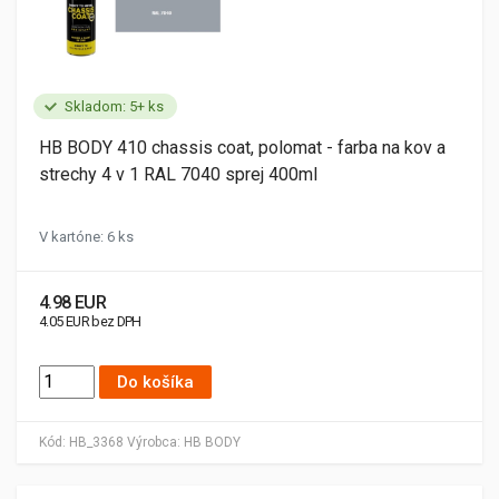
Skladom: 5+ ks
HB BODY 410 chassis coat, polomat - farba na kov a
strechy 4 v 1 RAL 7040 sprej 400ml
V kartóne: 6 ks
4.98 EUR
4.05 EUR bez DPH
Do košíka
Kód:
HB_3368
Výrobca:
HB BODY