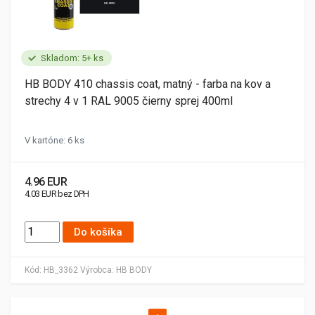
Skladom: 5+ ks
HB BODY 410 chassis coat, matný - farba na kov a
strechy 4 v 1 RAL 9005 čierny sprej 400ml
V kartóne: 6 ks
4.96 EUR
4.03 EUR bez DPH
Do košíka
Kód:
HB_3362
Výrobca:
HB BODY