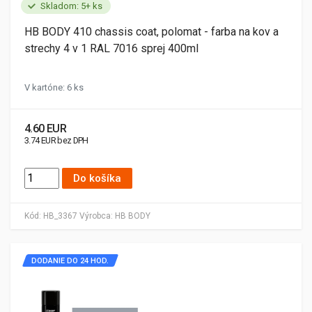
Skladom: 5+ ks
HB BODY 410 chassis coat, polomat - farba na kov a
strechy 4 v 1 RAL 7016 sprej 400ml
V kartóne: 6 ks
4.60 EUR
3.74 EUR bez DPH
Do košíka
Kód:
HB_3367
Výrobca:
HB BODY
DODANIE DO 24 HOD.