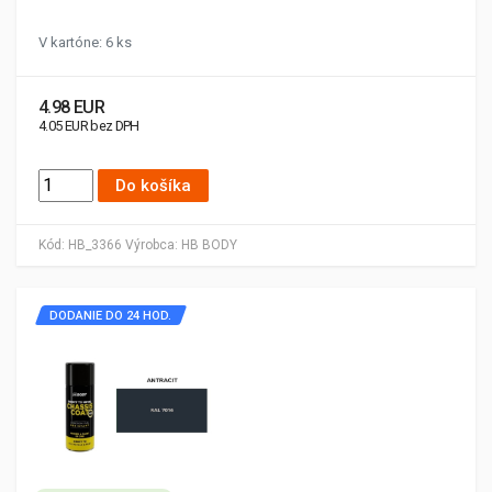
V kartóne: 6 ks
4.98 EUR
4.05 EUR bez DPH
Do košíka
Kód:
HB_3366
Výrobca:
HB BODY
DODANIE DO 24 HOD.