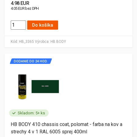
4.98 EUR
4.05 EUR bez DPH
Do košíka
Kód:
HB_3365
Výrobca:
HB BODY
DODANIE DO 24 HOD.
Skladom: 5+ ks
HB BODY 410 chassis coat, polomat - farba na kov a
strechy 4 v 1 RAL 6005 sprej 400ml