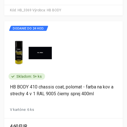
Kód:
HB_3369
Výrobca:
HB BODY
DODANIE DO 24 HOD.
Skladom: 5+ ks
HB BODY 410 chassis coat, polomat - farba na kov a
strechy 4 v 1 RAL 9005 čierny sprej 400ml
V kartóne: 6 ks
4.60 EUR