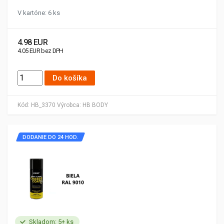
V kartóne: 6 ks
4.98 EUR
4.05 EUR bez DPH
Do košíka
Kód:
HB_3370
Výrobca:
HB BODY
DODANIE DO 24 HOD.
Skladom: 5+ ks