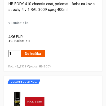
HB BODY 410 chassis coat, polomat - farba na kov a
strechy 4 v 1 RAL 3009 sprej 400ml
V kartóne: 6 ks
4.96 EUR
4.03 EUR bez DPH
Do košíka
Kód:
HB_3371
Výrobca:
HB BODY
DODANIE DO 24 HOD.