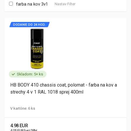
farba na kov 3v1
Nastav Filter
DODANIE DO 24 HOD.
Skladom: 5+ ks
HB BODY 410 chassis coat, polomat - farba na kov a
strechy 4 v 1 RAL 1018 sprej 400ml
V kartóne: 6 ks
4.98 EUR
4.05 EUR bez DPH