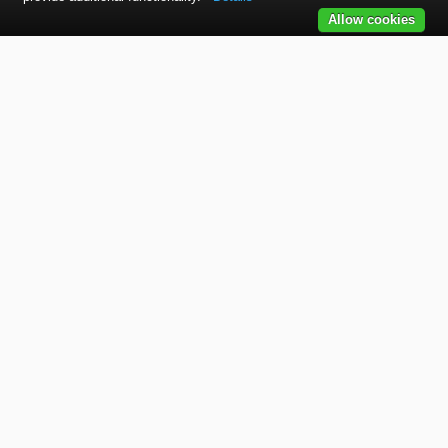
Allow cookies
Kontaktujte nás
SVET autolakov, náradia, stavebnej chémie a doplnkov.
TELEFÓN
+421 915 536 901
EMAIL
office@bodycolor.sk
ADRESA
Makov 132 Prevádzka: Bytča
OTVÁRACIE HODINY