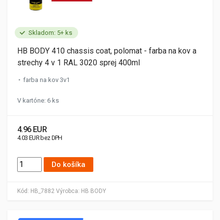
Skladom: 5+ ks
HB BODY 410 chassis coat, polomat - farba na kov a
strechy 4 v 1 RAL 3020 sprej 400ml
farba na kov 3v1
V kartóne: 6 ks
4.96 EUR
4.03 EUR bez DPH
Do košíka
Kód:
HB_7882
Výrobca:
HB BODY