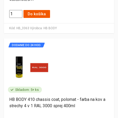
Do košíka
Kód:
HB_3363
Výrobca:
HB BODY
DODANIE DO 24 HOD.
Skladom: 5+ ks
HB BODY 410 chassis coat, polomat - farba na kov a
strechy 4 v 1 RAL 3000 sprej 400ml