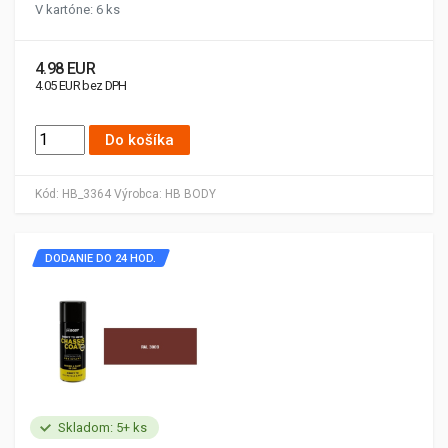
V kartóne: 6 ks
4.98 EUR
4.05 EUR bez DPH
Do košíka
Kód:
HB_3364
Výrobca:
HB BODY
DODANIE DO 24 HOD.
Skladom: 5+ ks