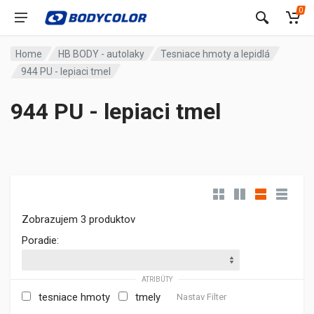
0
Home
HB BODY - autolaky
Tesniace hmoty a lepidlá
944 PU - lepiaci tmel
944 PU - lepiaci tmel
Zobrazujem 3 produktov
Poradie:
ATRIBÚTY
tesniace hmoty
tmely
Nastav Filter