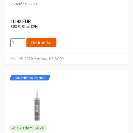
V kartóne: 12 ks
10.82 EUR
8.80 EUR bez DPH
Do košíka
Kód:
HB_9970
Výrobca:
HB BODY
DODANIE DO 24 HOD.
Skladom: 5+ ks