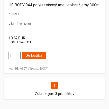
HB BODY 944 polyuretánový tmel lepiaci čierny 300ml
tmely
V kartóne: 12 ks
10.82 EUR
8.80 EUR bez DPH
Do košíka
Kód:
HB_0357
Výrobca:
BODY
1
Zobrazujem 3 produktov