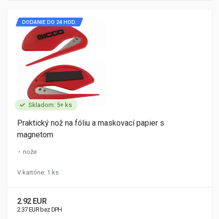
DODANIE DO 24 HOD.
Skladom: 5+ ks
Praktický nož na fóliu a maskovací papier s
magnetom
nože
V kartóne: 1 ks
2.92 EUR
2.37 EUR bez DPH