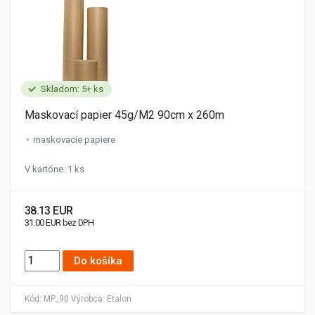
Skladom: 5+ ks
Maskovací papier 45g/M2 90cm x 260m
maskovacie papiere
V kartóne: 1 ks
38.13 EUR
31.00 EUR bez DPH
Do košíka
Kód:
MP_90
Výrobca:
Etalon