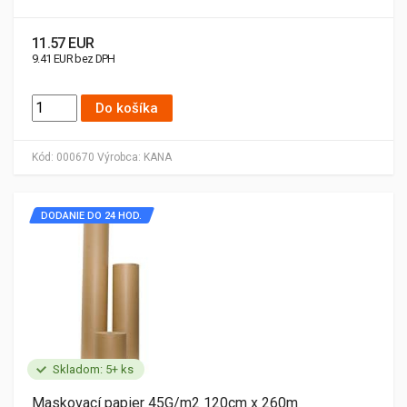
11.57 EUR
9.41 EUR bez DPH
Do košíka
Kód:
000670
Výrobca:
KANA
DODANIE DO 24 HOD.
Skladom: 5+ ks
Maskovací papier 45G/m2 120cm x 260m