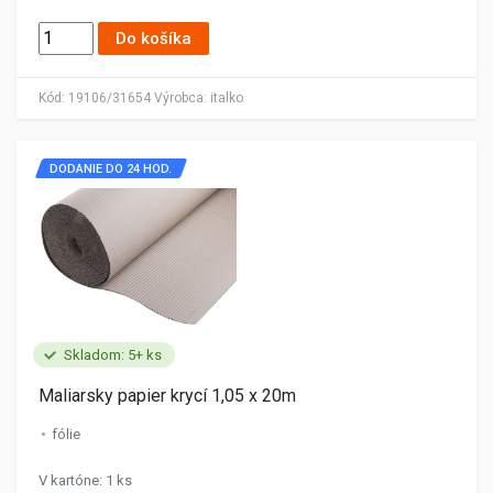
Do košíka
Kód:
19106/31654
Výrobca:
italko
DODANIE DO 24 HOD.
Skladom: 5+ ks
Maliarsky papier krycí 1,05 x 20m
fólie
V kartóne: 1 ks