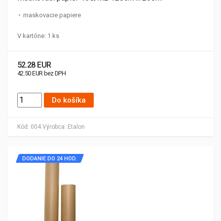
maskovacie papiere
V kartóne: 1 ks
52.28 EUR
42.50 EUR bez DPH
Do košíka
Kód:
004
Výrobca:
Etalon
DODANIE DO 24 HOD.